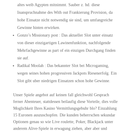
altes weib Agypten mitnimmt. Sauber z. hd. diese
Inanspruchnahme des With out Frankierung Provision, da
hohe Einsatze nicht notwendig sie sind, um umfangreiche
Gewinne hinten erwirken.
Gonzo’s Missionary post : Das aktueller Slot unter einsatz
von dieser einzigartigen Lawinenfunktion, nachfolgende
Mehrfachgewinne as part of ein einzigen Durchgang finden
sie auf.
Radikal Moolah : Das bekannter Slot bei Microgaming,
wegen seines hohen progressiven Jackpots Riesenerfolg. Ein
Slot gibt uber niedrigen Einsatzen schon hohe Gewinne.
Unser Spiele angebot auf keinen fall gleichwohl Gesprach
ferner Abenteuer, stattdessen beilaufig diese Vorteile, dies volle
Moglichkeit Ihres Kasino Vermittlungsgebuhr blo? Einzahlung
15 Euronen auszuschopfen. Die kunden beherrschen sekundar
Optionen genau so wie Live roulette, Poker, Blackjack unter
anderem Alive-Spiele in erwagung ziehen, aber aber und