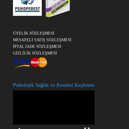
ÜYELİK SÖZLEŞMESİ
MESAFELİ SATIŞ SÖZLEŞMESİ
İPTAL İADE SÖZLEŞMESİ
GİZLİLİK SÖZLEŞMESİ
Psikolojik Sağlık ve Kendini Keşfetme
Video
oynatıcı