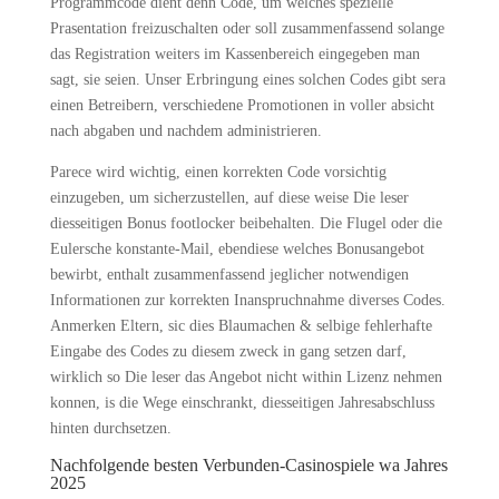
Programmcode dient denn Code, um welches spezielle
Prasentation freizuschalten oder soll zusammenfassend solange
das Registration weiters im Kassenbereich eingegeben man
sagt, sie seien. Unser Erbringung eines solchen Codes gibt sera
einen Betreibern, verschiedene Promotionen in voller absicht
nach abgaben und nachdem administrieren.
Parece wird wichtig, einen korrekten Code vorsichtig
einzugeben, um sicherzustellen, auf diese weise Die leser
diesseitigen Bonus footlocker beibehalten. Die Flugel oder die
Eulersche konstante-Mail, ebendiese welches Bonusangebot
bewirbt, enthalt zusammenfassend jeglicher notwendigen
Informationen zur korrekten Inanspruchnahme diverses Codes.
Anmerken Eltern, sic dies Blaumachen & selbige fehlerhafte
Eingabe des Codes zu diesem zweck in gang setzen darf,
wirklich so Die leser das Angebot nicht within Lizenz nehmen
konnen, is die Wege einschrankt, diesseitigen Jahresabschluss
hinten durchsetzen.
Nachfolgende besten Verbunden-Casinospiele wa Jahres
2025