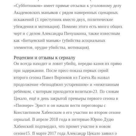
«Субботником» имеет прямые отсылки к уголовному делу
Академовских маньяков с рядом намеренных сценарных
искажений (1 преступник вместо двух, политические
убеждения и мотивация). Помимо этого есть много общих
черт и с делом Александра Пичушкина, также известным
как «Битцевский маньяк» (убийства асоциальных
элементов, орудие убийства, мотивация).
Рецензии и отзывы к сериалу
Он всегда находит и ловит убийц, нередко казня их прямо
при задержании. После пресс-показа первых серий
второго сезона Павел Воронков из Газета.Ru назвал
продолжение «безнадёжно устаревшим» и «нежеланным
ребёнком, с которым приходится возиться»23. По словам
Цекало, ещё в день закрытой премьеры первого сезона в
«Пионере» Эрнст и он начали вести переговоры с
Константином Хабенским о его участии во втором сезоне
сериала4. В апреле 2018 года в интервью Юрию Дудю
Хабенский подтвердил, что примет участие в новом
сезоне15. В марте 2017 года Александр Цекало заявил о