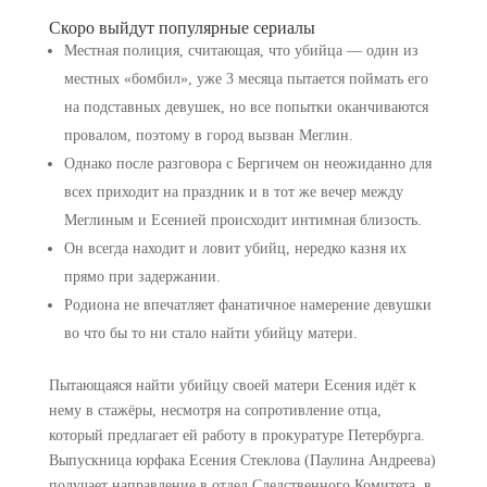
Скоро выйдут популярные сериалы
Местная полиция, считающая, что убийца — один из
местных «бомбил», уже 3 месяца пытается поймать его
на подставных девушек, но все попытки оканчиваются
провалом, поэтому в город вызван Меглин.
Однако после разговора с Бергичем он неожиданно для
всех приходит на праздник и в тот же вечер между
Меглиным и Есенией происходит интимная близость.
Он всегда находит и ловит убийц, нередко казня их
прямо при задержании.
Родиона не впечатляет фанатичное намерение девушки
во что бы то ни стало найти убийцу матери.
Пытающаяся найти убийцу своей матери Есения идёт к
нему в стажёры, несмотря на сопротивление отца,
который предлагает ей работу в прокуратуре Петербурга.
Выпускница юрфака Есения Стеклова (Паулина Андреева)
получает направление в отдел Следственного Комитета, в