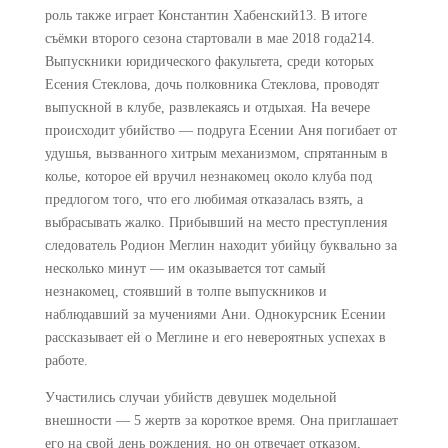
роль также играет Константин Хабенский13. В итоге
съёмки второго сезона стартовали в мае 2018 года214.
Выпускники юридического факультета, среди которых
Есения Стеклова, дочь полковника Стеклова, проводят
выпускной в клубе, развлекаясь и отдыхая. На вечере
происходит убийство — подруга Есении Аня погибает от
удушья, вызванного хитрым механизмом, спрятанным в
колье, которое ей вручил незнакомец около клуба под
предлогом того, что его любимая отказалась взять, а
выбрасывать жалко. Прибывший на место преступления
следователь Родион Меглин находит убийцу буквально за
несколько минут — им оказывается тот самый
незнакомец, стоявший в толпе выпускников и
наблюдавший за мучениями Ани. Однокурсник Есении
рассказывает ей о Меглине и его невероятных успехах в
работе.
Участились случаи убийств девушек модельной
внешности — 5 жертв за короткое время. Она приглашает
его на свой день рождения, но он отвечает отказом,