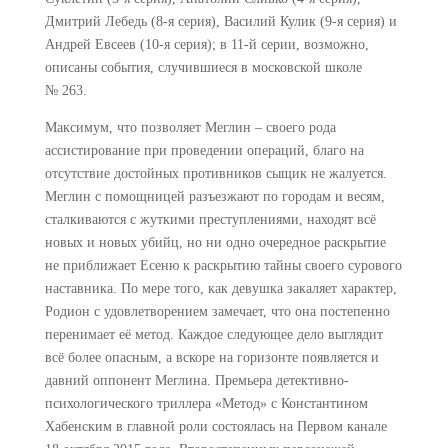
Дмитрий Лебедь (8-я серия), Василий Кулик (9-я серия) и
Андрей Евсеев (10-я серия); в 11-й серии, возможно,
описаны события, случившиеся в московской школе
№ 263.
Максимум, что позволяет Меглин – своего рода
ассистирование при проведении операций, благо на
отсутствие достойных противников сыщик не жалуется.
Меглин с помощницей разъезжают по городам и весям,
сталкиваются с жуткими преступлениями, находят всё
новых и новых убийц, но ни одно очередное раскрытие
не приближает Есеню к раскрытию тайны своего сурового
наставника. По мере того, как девушка закаляет характер,
Родион с удовлетворением замечает, что она постепенно
перенимает её метод. Каждое следующее дело выглядит
всё более опасным, а вскоре на горизонте появляется и
давний оппонент Меглина. Премьера детективно-
психологического триллера «Метод» с Константином
Хабенским в главной роли состоялась на Первом канале