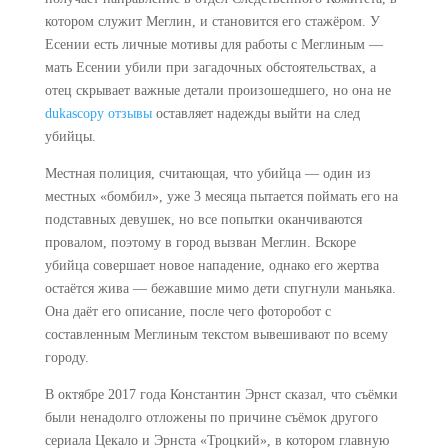
котором служит Меглин, и становится его стажёром. У
Есении есть личные мотивы для работы с Меглиным —
мать Есении убили при загадочных обстоятельствах, а
отец скрывает важные детали произошедшего, но она не
dukascopy отзывы
оставляет надежды выйти на след
убийцы.
Местная полиция, считающая, что убийца — один из
местных «бомбил», уже 3 месяца пытается поймать его на
подставных девушек, но все попытки оканчиваются
провалом, поэтому в город вызван Меглин. Вскоре
убийца совершает новое нападение, однако его жертва
остаётся жива — бежавшие мимо дети спугнули маньяка.
Она даёт его описание, после чего фоторобот с
составленным Меглиным текстом вывешивают по всему
городу.
В октябре 2017 года Константин Эрнст сказал, что съёмки
были ненадолго отложены по причине съёмок другого
сериала Цекало и Эрнста «Троцкий», в котором главную