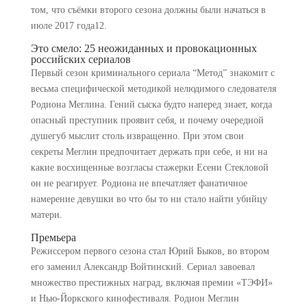
том, что съёмки второго сезона должны были начаться в
июле 2017 года12.
Это смело: 25 неожиданных и провокационных
российских сериалов
Первый сезон криминального сериала “Метод” знакомит с
весьма специфической методикой нелюдимого следователя
Родиона Меглина. Гений сыска будто наперед знает, когда
опасный преступник проявит себя, и почему очередной
душегуб мыслит столь извращенно. При этом свои
секреты Меглин предпочитает держать при себе, и ни на
какие восхищенные возгласы стажерки Есени Стекловой
он не реагирует. Родиона не впечатляет фанатичное
намерение девушки во что бы то ни стало найти убийцу
матери.
Премьера
Режиссером первого сезона стал Юрий Быков, во втором
его заменил Александр Войтинский. Сериал завоевал
множество престижных наград, включая премии «ТЭФИ»
и Нью-Йоркского кинофестиваля. Родион Меглин