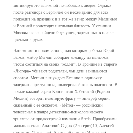
мотивируя это взаимной нелюбовью к людям. Однако
после разговора с Бергичем он неожиданно для всех
приходит на праздник и в тот же вечер между Меглиным
и Есенией происходит интимная близость. У станции
Моховые горы найдено 9 девушек, зарезанных в поле с
цветами в руках.
Напомним, в новом сезоне, над которым работал Юрий
Быков, майор Меглин собирает команду из маньяков,
чтобы охотиться на своих “коллег”. В Троицке из старого
«Люгера» убивают родителей, чьи дети занимаются
спортом. Меглин вынуждает Есению в одиночку
задержать преступника, подвергая её жизнь опасности. В
начале каждой серии Константин Хабенский (Родион
Меглин) говорит некоторую фразу — эпиграф серии,
связанный с её сюжетом. «Ме́тод» — российский
телесериал в жанре детективно-психологического
триллера от продюсерской компании Sreda. Прообразами
маньяков стали Анатолий Седых (2-я серия)10, Алексей
Суклетин (3-я серия), Анатолий Сливко (4-я серия),