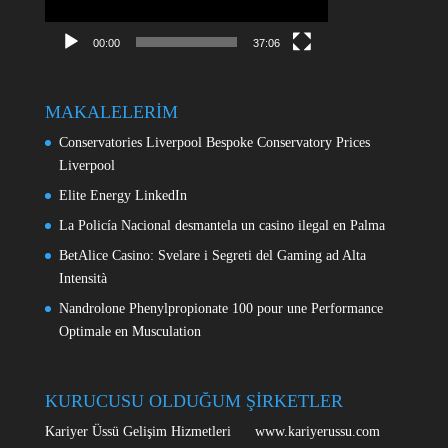
00:00
37:06
MAKALELERİM
Conservatories Liverpool Bespoke Conservatory Prices
Liverpool
Elite Energy LinkedIn
La Policía Nacional desmantela un casino ilegal en Palma
BetAlice Casino: Svelare i Segreti del Gaming ad Alta
Intensità
Nandrolone Phenylpropionate 100 pour une Performance
Optimale en Musculation
KURUCUSU OLDUĞUM ŞİRKETLER
Kariyer Üssü Gelişim Hizmetleri www.kariyerussu.com