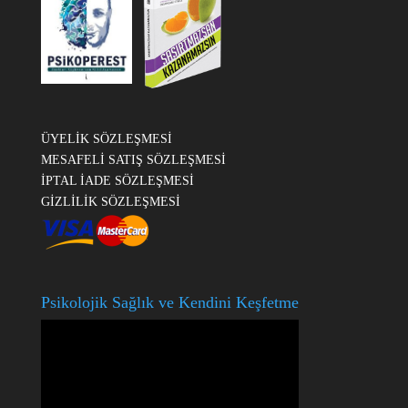
ÜYELİK SÖZLEŞMESİ
MESAFELİ SATIŞ SÖZLEŞMESİ
İPTAL İADE SÖZLEŞMESİ
GİZLİLİK SÖZLEŞMESİ
Psikolojik Sağlık ve Kendini Keşfetme
Video
oynatıcı