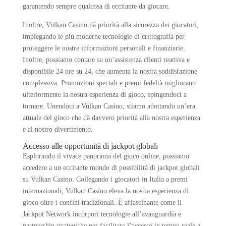
garantendo sempre qualcosa di eccitante da giocare.
Inoltre, Vulkan Casino dà priorità alla sicurezza dei giocatori,
impiegando le più moderne tecnologie di crittografia per
proteggere le nostre informazioni personali e finanziarie.
Inoltre, possiamo contare su un’assistenza clienti reattiva e
disponibile 24 ore su 24, che aumenta la nostra soddisfazione
complessiva. Promozioni speciali e premi fedeltà migliorano
ulteriormente la nostra esperienza di gioco, spingendoci a
tornare. Unendoci a Vulkan Casino, stiamo adottando un’era
attuale del gioco che dà davvero priorità alla nostra esperienza
e al nostro divertimento.
Accesso alle opportunità di jackpot globali
Esplorando il vivace panorama del gioco online, possiamo
accedere a un eccitante mondo di possibilità di jackpot globali
su Vulkan Casino. Collegando i giocatori in Italia a premi
internazionali, Vulkan Casino eleva la nostra esperienza di
gioco oltre i confini tradizionali. È affascinante come il
Jackpot Network incorpori tecnologie all’avanguardia e
partnership strategiche per facilitare l’accesso in tempo reale a