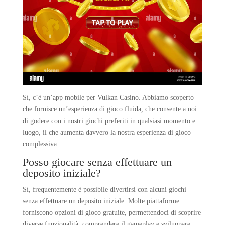
Sì, c’è un’app mobile per Vulkan Casino. Abbiamo scoperto
che fornisce un’esperienza di gioco fluida, che consente a noi
di godere con i nostri giochi preferiti in qualsiasi momento e
luogo, il che aumenta davvero la nostra esperienza di gioco
complessiva.
Posso giocare senza effettuare un
deposito iniziale?
Sì, frequentemente è possibile divertirsi con alcuni giochi
senza effettuare un deposito iniziale. Molte piattaforme
forniscono opzioni di gioco gratuite, permettendoci di scoprire
diverse funzionalità, comprendere il gameplay e sviluppare