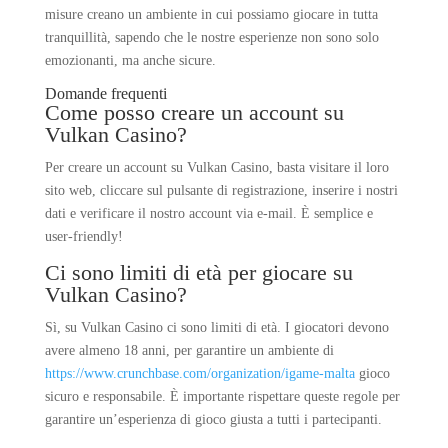
misure creano un ambiente in cui possiamo giocare in tutta
tranquillità, sapendo che le nostre esperienze non sono solo
emozionanti, ma anche sicure.
Domande frequenti
Come posso creare un account su
Vulkan Casino?
Per creare un account su Vulkan Casino, basta visitare il loro
sito web, cliccare sul pulsante di registrazione, inserire i nostri
dati e verificare il nostro account via e-mail. È semplice e
user-friendly!
Ci sono limiti di età per giocare su
Vulkan Casino?
Sì, su Vulkan Casino ci sono limiti di età. I giocatori devono
avere almeno 18 anni, per garantire un ambiente di
https://www.crunchbase.com/organization/igame-malta
gioco
sicuro e responsabile. È importante rispettare queste regole per
garantire un’esperienza di gioco giusta a tutti i partecipanti.