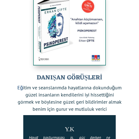
DANIŞAN GÖRÜŞLERİ
Eğ
itim ve seanslarımda hayatlarına dokunduğum
güzel insanların kendilerini iyi hissettiğini
görmek ve böylesine güzel geri bildirimler almak
benim için gurur ve mutluluk verici
Y.K
Hayat koşturmacası, iş, güç derken ne