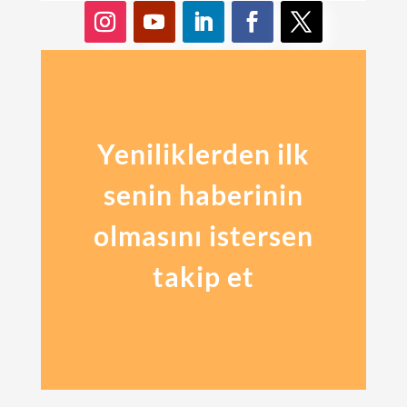
Yeniliklerden ilk
senin haberinin
olmasını istersen
takip et