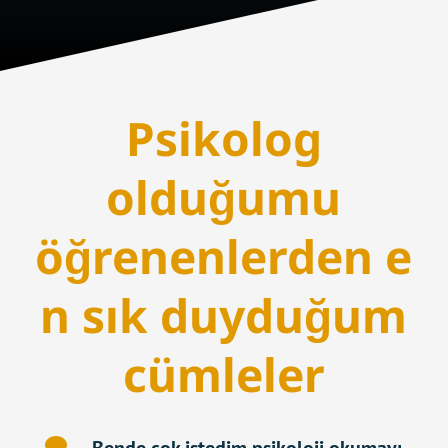
Psikolog
olduğumu
öğrenenlerden
e
n sık duyduğum
cümleler

Bende çok istedim psikoloji okumayı