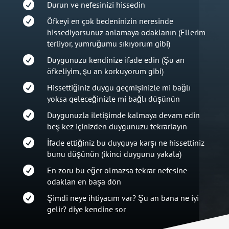

Durun ve nefesinizi hissedin

Öfkeyi en çok bedeninizin neresinde
hissediyorsunuz anlamaya odaklanın (Ellerim
terliyor, yumruğumu sıkıyorum gibi)

Duygunuzu kendinize ifade edin (Şu an
öfkeliyim, şu an korkuyorum gibi)

Hissettiğiniz duygu geçmişinizle mi bağlı
yoksa geleceğinizle mi bağlı düşünün

Duygunuzla iletişimde kalmaya devam edin
beş kez içinizden duygunuzu tekrarlayın

İfade ettiğiniz bu duyguya karşı ne hissettiniz
bunu düşünün (ikinci duygunu yakala)

En zoru bu eğer olmazsa tekrar nefesine
odaklan en başa dön

Şimdi neye ihtiyacım var? Şu an bana ne iyi
gelir? diye kendine sor