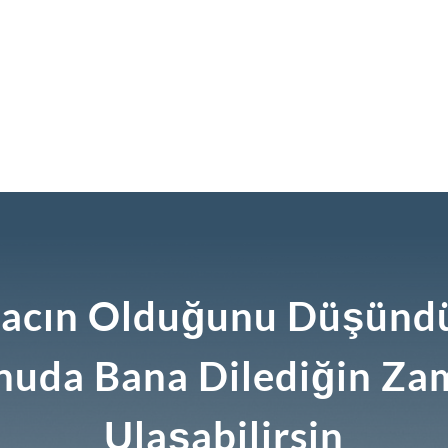
yacın Olduğunu Düşün
nuda Bana Dilediğin Za
Ulaşabilirsin