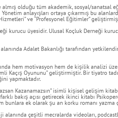
e almış olduğu tüm akademik, sosyal/sanatsal eğit
rı Yönetim anlayışları ortaya çıkarmış bu alanl
zmetleri” ve “Profesyonel Eğitimler” geliştirmişt
i kurucu üyesidir. Ulusal Koçluk Derneği kurucu ü
lanında Adalet Bakanlığı tarafından yetkilendiri
nda hem motivasyon hem de kişilik analizi üzer
mli Kaçış Oyununu” geliştirmiştir. Bir tiyatro ta
ini yapmaktadır.
zsan Kazanamazsın” isimli kişisel gelişim kitabı 
arklı bakış açısı getirecek ikinci kitabı Psikoper
Tüm bunlara ek olarak şu an korku romanı yazma 
ji alanında çeşitli mecralarda videoları, podcast