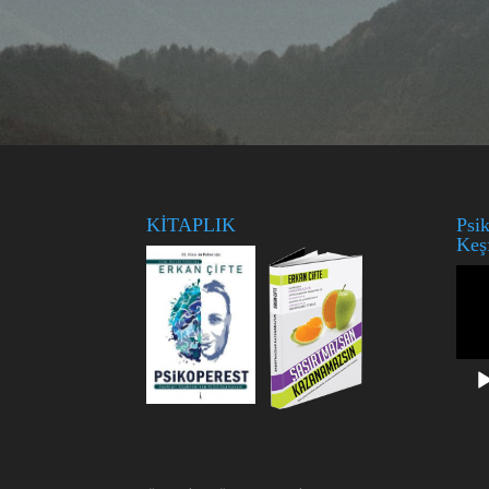
KİTAPLIK
Psik
Keş
Vide
oynat