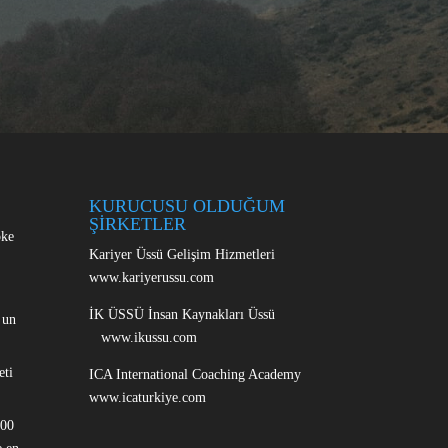
KURUCUSU OLDUĞUM
ŞİRKETLER
oke
Kariyer Üssü Gelişim Hizmetleri
www.kariyerussu.com
İK ÜSSÜ İnsan Kaynakları Üssü
 un
www.ikussu.com
eti
ICA International Coaching Academy
www.icaturkiye.com
100