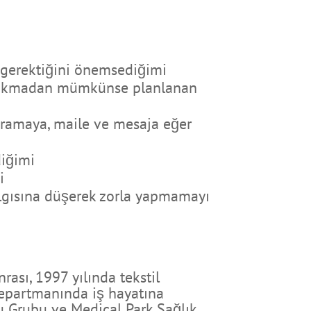
k gerektiğini önemsediğimi
 bırakmadan mümkünse planlanan
 aramaya, maile ve mesaja eğer
diğimi
i
nılgısına düşerek zorla yapmamayı
ası, 1997 yılında tekstil
 Departmanında iş hayatına
u Grubu ve Medical Park Sağlık