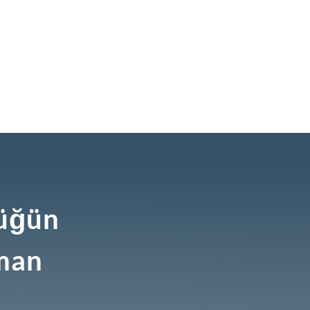
düğün
man