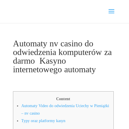
Automaty nv casino do
odwiedzenia komputerów za
darmo ️ Kasyno
internetowego automaty
Content
Automaty Video do odwiedzenia Uciechy w Pieniążki
– nv casino
Typy oraz platformy kasyn