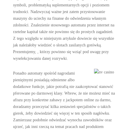
symboli, problematyką suplementarnych opcji i poziomem
trudności. Nadzwyczaj ważne jest zatem przystosowanie
maszyny do uciechy na finanse do odwiedzenia własnym
zdolności. Znalezienie stosownego automatu przez internet na
rzetelne kapitał także nie powinno się do prostych zagadnień.
Z tego względu w niniejszym artykule dowiecie się wszystkie
jak należałoby wiedzieć o slotach zasilanych gotówką.
Prezentujemy, , którzy powinno się wziąć pod uwagę przy
wyselekcjowaniu danej rozrywki.
Ponadto automaty spośród nagrodami
pieniężnymi posiadają odmienne albo
dodatkowe funkcje, jakie potrafią nie zaakceptować stanowić
pferowane po darmowej klasy. Wbrew, że nie możesz mieć na
afiszu przy konkretne zabawy z jackpotem online za darmo,
doradzamy przeczytać kilka zestawień specjalistów o takich
gierek, żeby dowiedzieć się więcej w ten sposób nagłówku.
Zamierzasz podobnie odwiedzać wynocha zawodników oraz
ujrzeć, jak inni rzeczą na temat pracach nad produktem