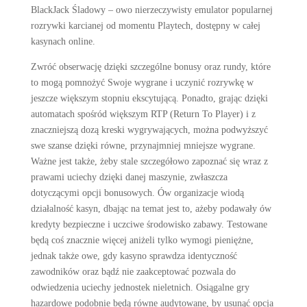
BlackJack Śladowy – owo nierzeczywisty emulator popularnej
rozrywki karcianej od momentu Playtech, dostępny w całej
kasynach online.
Zwróć obserwację dzięki szczególne bonusy oraz rundy, które
to mogą pomnożyć Swoje wygrane i uczynić rozrywkę w
jeszcze większym stopniu ekscytującą. Ponadto, grając dzięki
automatach spośród większym RTP (Return To Player) i z
znaczniejszą dozą kreski wygrywających, można podwyższyć
swe szanse dzięki równe, przynajmniej mniejsze wygrane.
Ważne jest także, żeby stale szczegółowo zapoznać się wraz z
prawami uciechy dzięki danej maszynie, zwłaszcza
dotyczącymi opcji bonusowych. Ów organizacje wiodą
działalność kasyn, dbając na temat jest to, ażeby podawały ów
kredyty bezpieczne i uczciwe środowisko zabawy. Testowane
będą coś znacznie więcej aniżeli tylko wymogi pieniężne,
jednak także owe, gdy kasyno sprawdza identyczność
zawodników oraz bądź nie zaakceptować pozwala do
odwiedzenia uciechy jednostek nieletnich. Osiągalne gry
hazardowe podobnie będą równe audytowane, by usunąć opcja