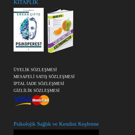
KİTAPLIK
ÜYELİK SÖZLEŞMESİ
MESAFELİ SATIŞ SÖZLEŞMESİ
İPTAL İADE SÖZLEŞMESİ
GİZLİLİK SÖZLEŞMESİ
Psikolojik Sağlık ve Kendini Keşfetme
Video