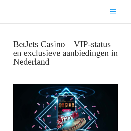
BetJets Casino – VIP-status
en exclusieve aanbiedingen in
Nederland