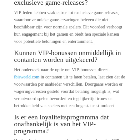
exclusieve game-releases?
VIP-leden hebben vaak entree tot exclusieve game-releases,
waardoor ze unieke game-ervaringen beleven die niet
beschikbaar zijn voor normale spelers. Dit voordeel verhoogt
hun engagement bij het gamen en biedt hen speciale kansen
voor potentiële beloningen en entertainment.
Kunnen VIP-bonussen onmiddellijk in
contanten worden uitgekeerd?
Het onderzoek naar de optie om VIP-bonussen direct
ibisworld.com
in contanten uit te laten betalen, laat zien dat de
voorwaarden per aanbieder verschillen. Doorgaans worden er
wageringvereisten gesteld voordat betaling mogelijk is, wat
verantwoord spelen bevordert en tegelijkertijd trouw en
betrokkenheid van spelers met een hoge status stimuleert.
Is er een loyaliteitsprogramma dat
onafhankelijk is van het VIP-
programma?