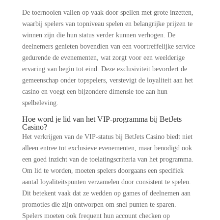
De toernooien vallen op vaak door spellen met grote inzetten,
waarbij spelers van topniveau spelen en belangrijke prijzen te
winnen zijn die hun status verder kunnen verhogen. De
deelnemers genieten bovendien van een voortreffelijke service
gedurende de evenementen, wat zorgt voor een weelderige
ervaring van begin tot eind. Deze exclusiviteit bevordert de
gemeenschap onder topspelers, verstevigt de loyaliteit aan het
casino en voegt een bijzondere dimensie toe aan hun
spelbeleving.
Hoe word je lid van het VIP-programma bij BetJets
Casino?
Het verkrijgen van de VIP-status bij BetJets Casino biedt niet
alleen entree tot exclusieve evenementen, maar benodigd ook
een goed inzicht van de toelatingscriteria van het programma.
Om lid te worden, moeten spelers doorgaans een specifiek
aantal loyaliteitspunten verzamelen door consistent te spelen.
Dit betekent vaak dat ze wedden op games of deelnemen aan
promoties die zijn ontworpen om snel punten te sparen.
Spelers moeten ook frequent hun account checken op