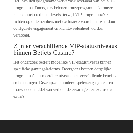
Het loyaliteitsprogramma werkt vaak losstaand van het VIP-
programma. Doorgaans belonen trouwprogramma’s trouwe
klanten met credits of levels, terwijl VIP-programma’s zich
richten op elitemembers met exclusieve voordelen, waardoor
de algehele engagement en klanttevredenheid worden
verhoogd.
Zijn er verschillende VIP-statusniveaus
binnen Betjets Casino?
Het onderzoek betreft mogelijke VIP-statusniveaus binnen
specifieke gamingplatforms. Doorgaans bestaan dergelijke
programma’s uit meerdere niveaus met verschillende benefits
en beloningen. Deze opzet stimuleert spelersengagement en
trouw door middel van verbeterde ervaringen en exclusieve
extra’s.