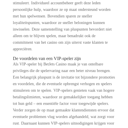
stimuleert. Individueel accountbeheer geeft deze leden
persoonlijke hulp, waardoor ze op maat ondersteund worden
met hun spelwensen. Bovendien sparen ze sneller
loyaliteitspunten, waardoor ze sneller beloningen kunnen
inwisselen. Deze samenstelling van pluspunten bevordert niet
alleen om te blijven spelen, maar benadrukt ook de
commitment van het casino om zijn uiterst vaste klanten te
appreciëren.
De voordelen van een VIP-speler zijn
Als VIP-speler bij BetJets Casino maak je van ontelbare
privileges die de spelervaring naar een beter niveau brengen.
Een belangrijk pluspunt is de invitatie tot bijzondere promoties
en voordelen, die de eventuele opbrengst verhogen en spelers
stimuleren om te spelen. VIP-spelers genieten vaak van hogere
betalingslimieten, waardoor ze gemakkelijker toegang hebben
tot hun geld – een essentiële factor voor toegewijde spelers.
Verder zorgen de op maat gemaakte klantendiensten ervoor dat
eventuele problemen vlug worden afgehandeld, wat zorgt voor
rust. Daarnaast kunnen VIP-spelers uitnodigingen krijgen voor