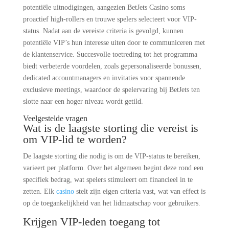
potentiële uitnodigingen, aangezien BetJets Casino soms
proactief high-rollers en trouwe spelers selecteert voor VIP-
status. Nadat aan de vereiste criteria is gevolgd, kunnen
potentiële VIP’s hun interesse uiten door te communiceren met
de klantenservice. Succesvolle toetreding tot het programma
biedt verbeterde voordelen, zoals gepersonaliseerde bonussen,
dedicated accountmanagers en invitaties voor spannende
exclusieve meetings, waardoor de spelervaring bij BetJets ten
slotte naar een hoger niveau wordt getild.
Veelgestelde vragen
Wat is de laagste storting die vereist is
om VIP-lid te worden?
De laagste storting die nodig is om de VIP-status te bereiken,
varieert per platform. Over het algemeen begint deze rond een
specifiek bedrag, wat spelers stimuleert om financieel in te
zetten. Elk
casino
stelt zijn eigen criteria vast, wat van effect is
op de toegankelijkheid van het lidmaatschap voor gebruikers.
Krijgen VIP-leden toegang tot