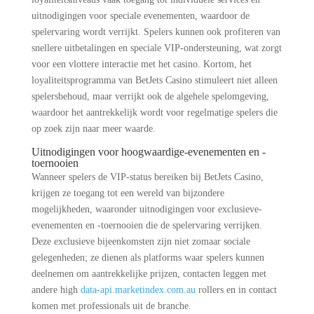
uitnodigingen voor speciale evenementen, waardoor de
spelervaring wordt verrijkt. Spelers kunnen ook profiteren van
snellere uitbetalingen en speciale VIP-ondersteuning, wat zorgt
voor een vlottere interactie met het casino. Kortom, het
loyaliteitsprogramma van BetJets Casino stimuleert niet alleen
spelersbehoud, maar verrijkt ook de algehele spelomgeving,
waardoor het aantrekkelijk wordt voor regelmatige spelers die
op zoek zijn naar meer waarde.
Uitnodigingen voor hoogwaardige-evenementen en -
toernooien
Wanneer spelers de VIP-status bereiken bij BetJets Casino,
krijgen ze toegang tot een wereld van bijzondere
mogelijkheden, waaronder uitnodigingen voor exclusieve-
evenementen en -toernooien die de spelervaring verrijken.
Deze exclusieve bijeenkomsten zijn niet zomaar sociale
gelegenheden; ze dienen als platforms waar spelers kunnen
deelnemen om aantrekkelijke prijzen, contacten leggen met
andere high
data-api.marketindex.com.au
rollers en in contact
komen met professionals uit de branche.