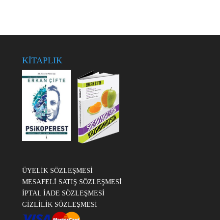
KİTAPLIK
ÜYELİK SÖZLEŞMESİ
MESAFELİ SATIŞ SÖZLEŞMESİ
İPTAL İADE SÖZLEŞMESİ
GİZLİLİK SÖZLEŞMESİ