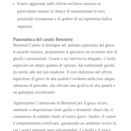
Essere aggiornati sulle offerte esclusive assicura ai
partecipanti italiani la chance di massimizzare le loro
potenziali ricompense e di godere di un’esperienza ludica
superiore.
Panoramica del casinò Betonred
Betonred Casino si distingue nel animato panorama del gioco
d’azzardo italiano, proponendo ai giocatori un eccitante mix di
giochi e promozioni. Grazie a un’interfaccia elegante, è facile
esplorare un’ampia gamma di opzioni, dai tradizionali giochi
da tavolo alle slot più moderne. Il loro dedizione nel offrire
esperienze di gioco di alta qualità è evidente nella loro ampia
selezione di provider, che offrono una grafica di alta qualità e
un gameplay accattivante.
Apprezziamo l’attenzione di Betonred per il gioco sicuro,
mettendo a disposizione linee guida e strumenti chiari che ci
consentono di stabilire limiti al nostro gioco. Inoltre, il casinò
è completamente certificato, garantendo un ambiente sicuro in
cui i nostri interessi sono salvaguardati. La lealtà e il gioco