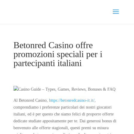
Betonred Casino offre
promozioni speciali per i
partecipanti italiani
Al Betonred Casino,
https://betonredcasino-it.it/
,
comprendiamo i preferenze particolari dei nostri giocatori
italiani, ed è per questo che siamo felici di proporre offerte
dedicate studiate appositamente per te. Dai generosi bonus di
benvenuto alle offerte stagionali, questi premi su misura