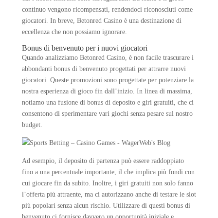
continuo vengono ricompensati, rendendoci riconosciuti come
giocatori. In breve, Betonred Casino è una destinazione di
eccellenza che non possiamo ignorare.
Bonus di benvenuto per i nuovi giocatori
Quando analizziamo Betonred Casino, è non facile trascurare i
abbondanti bonus di benvenuto progettati per attrarre nuovi
giocatori. Queste promozioni sono progettate per potenziare la
nostra esperienza di gioco fin dall’inizio. In linea di massima,
notiamo una fusione di bonus di deposito e giri gratuiti, che ci
consentono di sperimentare vari giochi senza pesare sul nostro
budget.
Ad esempio, il deposito di partenza può essere raddoppiato
fino a una percentuale importante, il che implica più fondi con
cui giocare fin da subito. Inoltre, i giri gratuiti non solo fanno
l’offerta più attraente, ma ci autorizzano anche di testare le slot
più popolari senza alcun rischio. Utilizzare di questi bonus di
benvenuto ci fornisce davvero un opportunità iniziale e