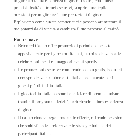
migliorano la tua esperienza di gioco. Inoltre, con i nostri
premi di lealtà e i tornei esclusivi, scoprirai molteplici
occasioni per migliorare le tue prestazioni di gioco.
Esploriamo come queste caratteristiche possono ottimizzare il
tuo potenziale di vincita e cambiare il tuo percorso al casinò.
Punti chiave
Betonred Casino offre promozioni periodiche pensate
appositamente per i giocatori italiani, in coincidenza con le
celebrazioni locali e i maggiori eventi sportivi.
Le promozioni esclusive comprendono spin gratis, bonus di
corrispondenza e rimborso studiati appositamente per i
giochi più diffusi in Italia.
I giocatori in Italia possono beneficiare di premi su misura
tramite il programma fedeltà, arricchendo la loro esperienza
di gioco.
Il casino rinnova regolarmente le offerte, offrendo occasioni
che soddisfano le preferenze e le strategie ludiche dei
partecipanti italiani.