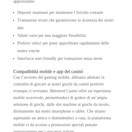
apprezziamo:
Depositi istantanei per mantenere l’brivido costante
Transazioni sicure che garantiscono la sicurezza dei nostri
dati
Valute varie per una maggiore flessibilità
Prelievi veloci per poter approfittare rapidamente delle
nostre vincite
Interfacce user-friendly per transazioni senza stress
Compatibilità mobile e app del casinò
Con l’avvento del gaming mobile, abbiamo adottato la
comodità di giocare ai nostri giochi da casinò preferiti
ovunque ci troviamo. Betonred Casino offre un’esperienza
mobile scorrevole, permettendoci di godere di un’ampia
selezione di giochi, dalle slot machine ai giochi da tavolo,
direttamente dai nostri smartphone o tablet. Che stiamo
aspettando un amico o distendendoci a casa, la piattaforma
mobile ci dà accesso a promozioni speciali pensate
appositamente per i giocatori italiani.