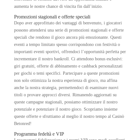
aumenta le nostre chance di vincita fin dall’inizio.
Promozioni stagionali e offerte speciali
Dopo aver approfittato dei vantaggi di benvenuto, i giocatori
possono attendersi una serie di promozioni stagionali e offerte
speciali che rendono il gioco ancora più emozionante. Questi
eventi a tempo limitato spesso corrispondono con festività o
importanti eventi sportivi, offrendoci l’opportunità perfetta per
incrementare il nostro bankroll. Ci attendono bonus esclusivi:
giri gratuiti, offerte di abbinamento e cashback personalizzati
per giochi o temi specifici. Partecipare a queste promozioni
non solo ottimizza la nostra esperienza di gioco, ma affina
anche la nostra strategia, permettendoci di esaminare nuovi
titoli o provare approcci diversi. Rimanendo aggiornati su
queste campagne stagionali, possiamo ottimizzare il nostro
potenziale e potenziare il nostro gioco. Scopriamo insieme
queste offerte e sfruttiamo al meglio il nostro tempo al Casinò
Betonred!
Programma fedeltà e VIP