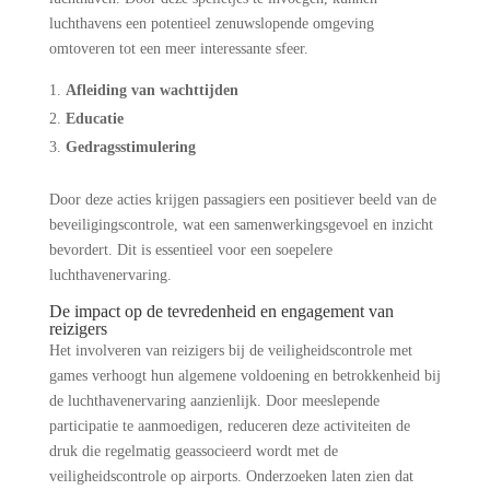
luchthavens een potentieel zenuwslopende omgeving
omtoveren tot een meer interessante sfeer.
Afleiding van wachttijden
Educatie
Gedragsstimulering
Door deze acties krijgen passagiers een positiever beeld van de
beveiligingscontrole, wat een samenwerkingsgevoel en inzicht
bevordert. Dit is essentieel voor een soepelere
luchthavenervaring.
De impact op de tevredenheid en engagement van
reizigers
Het involveren van reizigers bij de veiligheidscontrole met
games verhoogt hun algemene voldoening en betrokkenheid bij
de luchthavenervaring aanzienlijk. Door meeslepende
participatie te aanmoedigen, reduceren deze activiteiten de
druk die regelmatig geassocieerd wordt met de
veiligheidscontrole op airports. Onderzoeken laten zien dat