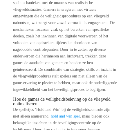
spelmechanieken met de nuances van realistische
vliegveldsituaties. Gamers interageren met virtuele
omgevingen die de veiligheidsprocedures op een vliegveld
nabootsen, wat zorgt voor zowel vermaak als engagement. De
mechanieken focussen vaak op het bereiken van specifieke
doelen, zoals het inwinnen van digitale voorwerpen of het
voltooien van opdrachten tijdens het doorlopen van
nagebootste controlepunten. Door in te zetten op diverse
onderwerpen die herinneren aan luchtvaart, trekken deze
games de aandacht van gamers en houden ze hen
geïnteresseerd. De combinatie van strategie, skills en inzicht in
de vliegveldprocedures stelt spelers om niet alleen van de
game-ervaring te plezier te hebben, maar ook de onderliggende
ingewikkeldheid van het beveiligingsproces te begrijpen.
Hoe de games de veiligheidsbeleving op de vliegveld
optimaliseren
De spelletjes ‘Hold and Win’ bij de veiligheidscontrole zijn
niet alleen amuserend,
hold and win spel
, maar bieden ook
belangrijke inzichten in de beveiligingscontrole op de
luchthaven. Door deze spelletjes te invoegen, kunnen