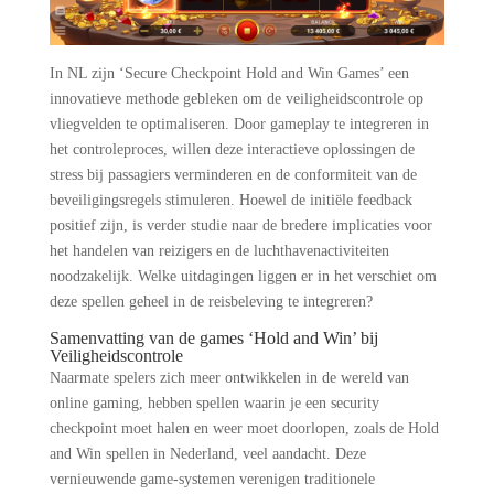
In NL zijn ‘Secure Checkpoint Hold and Win Games’ een
innovatieve methode gebleken om de veiligheidscontrole op
vliegvelden te optimaliseren. Door gameplay te integreren in
het controleproces, willen deze interactieve oplossingen de
stress bij passagiers verminderen en de conformiteit van de
beveiligingsregels stimuleren. Hoewel de initiële feedback
positief zijn, is verder studie naar de bredere implicaties voor
het handelen van reizigers en de luchthavenactiviteiten
noodzakelijk. Welke uitdagingen liggen er in het verschiet om
deze spellen geheel in de reisbeleving te integreren?
Samenvatting van de games ‘Hold and Win’ bij
Veiligheidscontrole
Naarmate spelers zich meer ontwikkelen in de wereld van
online gaming, hebben spellen waarin je een security
checkpoint moet halen en weer moet doorlopen, zoals de Hold
and Win spellen in Nederland, veel aandacht. Deze
vernieuwende game-systemen verenigen traditionele