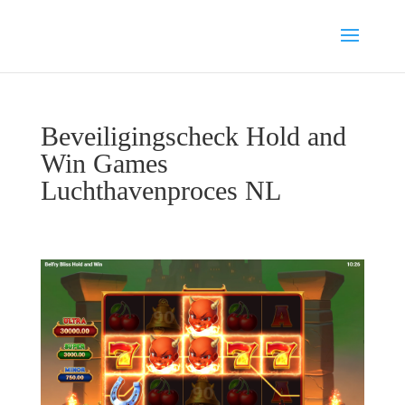
Beveiligingscheck Hold and
Win Games
Luchthavenproces NL