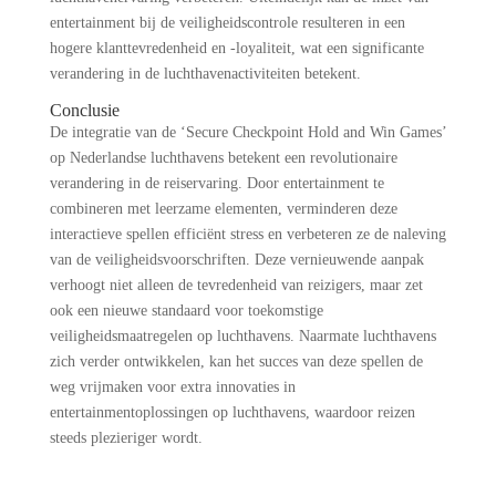
entertainment bij de veiligheidscontrole resulteren in een
hogere klanttevredenheid en -loyaliteit, wat een significante
verandering in de luchthavenactiviteiten betekent.
Conclusie
De integratie van de ‘Secure Checkpoint Hold and Win Games’
op Nederlandse luchthavens betekent een revolutionaire
verandering in de reiservaring. Door entertainment te
combineren met leerzame elementen, verminderen deze
interactieve spellen efficiënt stress en verbeteren ze de naleving
van de veiligheidsvoorschriften. Deze vernieuwende aanpak
verhoogt niet alleen de tevredenheid van reizigers, maar zet
ook een nieuwe standaard voor toekomstige
veiligheidsmaatregelen op luchthavens. Naarmate luchthavens
zich verder ontwikkelen, kan het succes van deze spellen de
weg vrijmaken voor extra innovaties in
entertainmentoplossingen op luchthavens, waardoor reizen
steeds plezieriger wordt.