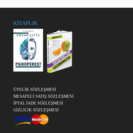
KİTAPLIK
ÜYELİK SÖZLEŞMESİ
MESAFELİ SATIŞ SÖZLEŞMESİ
İPTAL İADE SÖZLEŞMESİ
GİZLİLİK SÖZLEŞMESİ