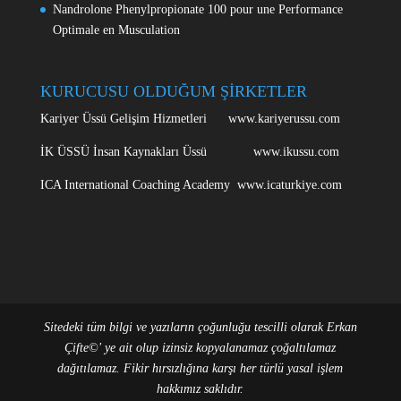
Nandrolone Phenylpropionate 100 pour une Performance
Optimale en Musculation
KURUCUSU OLDUĞUM ŞİRKETLER
Kariyer Üssü Gelişim Hizmetleri www.kariyerussu.com
İK ÜSSÜ İnsan Kaynakları Üssü www.ikussu.com
ICA International Coaching Academy www.icaturkiye.com
Sitedeki tüm bilgi ve yazıların çoğunluğu tescilli olarak Erkan
Çifte©' ye ait olup izinsiz kopyalanamaz çoğaltılamaz
dağıtılamaz. Fikir hırsızlığına karşı her türlü yasal işlem
hakkımız saklıdır.