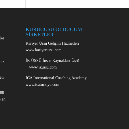
KURUCUSU OLDUĞUM
ŞİRKETLER
oke
Kariyer Üssü Gelişim Hizmetleri
www.kariyerussu.com
İK ÜSSÜ İnsan Kaynakları Üssü
 un
www.ikussu.com
eti
ICA International Coaching Academy
www.icaturkiye.com
100
 en