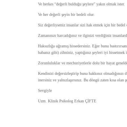
Ve herkes “değerli bulduğu şeylere” yakın olmak ister.
Ve her değerli şeyin bir bedeli olur.
Siz değerliyseniz insanlar sizi hak etmek için bir bede
Zamanınızı harcadığınız ve ilginizi verdiğiniz insanla
Haksızlığa uğramış hissedersiniz. Eğer bunu bastırırsa
babanız gibi) zihniniz, yaptığınız şeyleri iyi hissetme
Zorunluluklar ve mecburiyetlerle dolu bir hayat geneld
Kendinizi değersizleştirip buna hakkınız olmadığınızı d
inersiniz ve yalnızlaşırsınız. Bu döngü zaten kısa olan ş
Sevgiyle
Uzm. Klinik Psikolog Erkan ÇİFTE