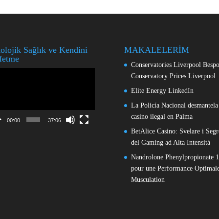
olojik Sağlık ve Kendini
MAKALELERİM
fetme
Conservatories Liverpool Besp
o
Conservatory Prices Liverpool
ıcı
Elite Energy LinkedIn
La Policía Nacional desmantela
casino ilegal en Palma
00:00
37:06
BetAlice Casino: Svelare i Segr
del Gaming ad Alta Intensità
Nandrolone Phenylpropionate 
pour une Performance Optimale
Musculation