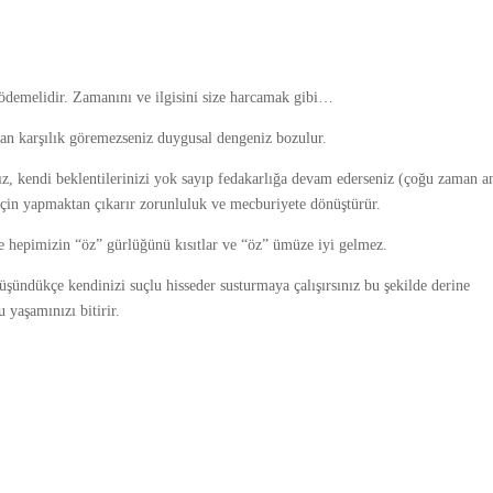
l ödemelidir. Zamanını ve ilgisini size harcamak gibi…
rdan karşılık göremezseniz duygusal dengeniz bozulur.
nız, kendi beklentilerinizi yok sayıp fedakarlığa devam ederseniz (çoğu zaman a
k için yapmaktan çıkarır zorunluluk ve mecburiyete dönüştürür.
e hepimizin “öz” gürlüğünü kısıtlar ve “öz” ümüze iyi gelmez.
üşündükçe kendinizi suçlu hisseder susturmaya çalışırsınız bu şekilde derine
u yaşamınızı bitirir.