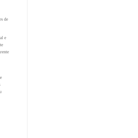
es de
al e
te
arente
 e
s
u