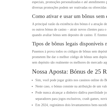
especiais, promoções personalizadas e até atendimento pr
diversas promoções podem ser reativadas ou oferecida
Como ativar e usar um bônus sem 
A principal razão da existência dos bónus é a atração
os outros bónus de casino – atrair novos clientes para 
quando avaliar bónus sem deposito de casino. E fizemo
Tipos de bônus legais disponíveis 
Pusemos à prova todos os códigos de bônus sem depósit
prometem lhe dar o melhor código de bônus sem depósit
sem depósito são realmente os melhores do mercado aqu
Nossa Aposta: Bónus de 25 R
Sim, você pode jogar grátis nos cassinos online do 
Neste caso, o bónus consiste na atribuição de um valo
Pode nunca alcançar a dinheiro dádiva puerilidade j
separadores para jogos exclusivos, crash games, novi
Em 2024, registámos dois levantamentos bem-sucedi