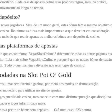
ioritário. Cada casa de apostas define suas próprias regras, mas, na prática,
s novamente ao longo do tempo.
depósito?
 de novos jogadores. Mas, de um modo geral, estes bónus têm o mesmo objetivo 
o casino. Reunimos as dicas mais importantes e o que deve ter em consideração
s mais do que reunir apenas os melhores bónus sem deposito de casino.
nas plataformas de apostas
o que encontrámos. VegasSlotsOnline é diferente de todas as outras páginas qu
o. Leia mais sobre VegasSlotsOnline e porque é que os nossos bônus de cassi
i. Tudo o que mantém a diversão nos seus jogos de cassino!
odadas na Slot Pot O’ Gold
Brasil, mas sem direito a ganhos, por meio dos modos de demonstração.
r monetário para utilizar no site de apostas.
ogos puerilidade casino, mas conceito com uma distinto apuração que disciplin
dades e jogos infantilidade mesa.
dos a partir de bónus sem depósito — €47 num caso, €23 noutro.