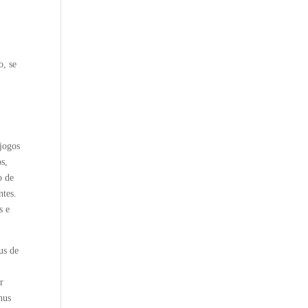
o, se
 jogos
s,
o de
ntes.
s e
us de
r
nus