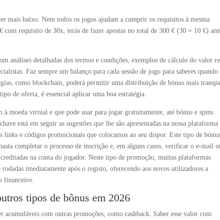
ver mais baixo. Nem todos os jogos ajudam a cumprir os requisitos à mesma
 com requisito de 30x, terás de fazer apostas no total de 300 € (30 × 10 €) ant
m análises detalhadas dos termos e condições, exemplos de cálculo do valor re
ecialistas. Faz sempre um balanço para cada sessão de jogo para saberes quando 
logias, como blockchain, poderá permitir uma distribuição de bónus mais transp
tipo de oferta, é essencial aplicar uma boa estratégia.
à moeda virtual e que pode usar para jogar gratuitamente, até bónus e spins
A chave está em seguir as sugestões que lhe são apresentadas na nossa plataforma
dos links e códigos promocionais que colocamos ao seu dispor. Este tipo de bónu
asta completar o processo de inscrição e, em alguns casos, verificar o e-mail o
 creditadas na conta do jogador. Neste tipo de promoção, muitas plataformas
dadas imediatamente após o registo, oferecendo aos novos utilizadores a
 financeiro.
utros tipos de bônus em 2026
er acumuláveis com outras promoções, como cashback. Saber esse valor com