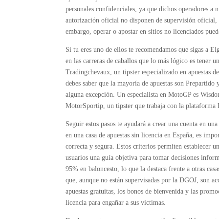
personales confidenciales, ya que dichos operadores a 
autorización oficial no disponen de supervisión oficial, 
embargo, operar o apostar en sitios no licenciados pued
Si tu eres uno de ellos te recomendamos que sigas a Elg
en las carreras de caballos que lo más lógico es tener u
Tradingchevaux, un tipster especializado en apuestas d
debes saber que la mayoría de apuestas son Prepartido
alguna excepción. Un especialista en MotoGP es Wisdom
MotorSportip, un tipster que trabaja con la plataforma 
Seguir estos pasos te ayudará a crear una cuenta en una 
en una casa de apuestas sin licencia en España, es impo
correcta y segura. Estos criterios permiten establecer u
usuarios una guía objetiva para tomar decisiones infor
95% en baloncesto, lo que la destaca frente a otras cas
que, aunque no están supervisadas por la DGOJ, son acce
apuestas gratuitas, los bonos de bienvenida y las promoc
licencia para engañar a sus víctimas.