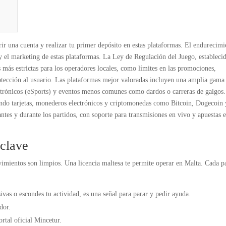
brir una cuenta y realizar tu primer depósito en estas plataformas. El endurecim
y el marketing de estas plataformas. La Ley de Regulación del Juego, estableci
 más estrictas para los operadores locales, como límites en las promociones,
rotección al usuario. Las plataformas mejor valoradas incluyen una amplia gama
lectrónicos (eSports) y eventos menos comunes como dardos o carreras de galgos
ndo tarjetas, monederos electrónicos y criptomonedas como Bitcoin, Dogecoin 
es y durante los partidos, con soporte para transmisiones en vivo y apuestas 
 clave
ovimientos son limpios. Una licencia maltesa te permite operar en Malta. Cada p
sivas o escondes tu actividad, es una señal para parar y pedir ayuda.
dor.
rtal oficial Mincetur.