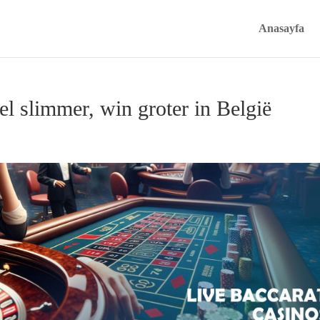
Anasayfa
el slimmer, win groter in België