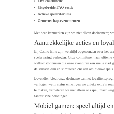
Live chatfunctie
Uitgebreide FAQ-sectie
Actieve spelersforums
Gemeenschapsevenementen
Met deze kenmerken zijn we niet alleen deelnemers; we
Aantrekkelijke acties en loya
Bij Casino Elite zijn we altijd opgewonden over het sc
spelervaring verhogen. Onze commitment aan ultieme w
welkomstbonussen die onze avonturen een snelle start 
de sensatie erin en stimuleren ons aan om nieuwe spels 
Bovendien biedt onze deelname aan het loyaliteitsprog
verhogen we in status en krijgen we unieke extra’s zo
te maken, verbeteren we niet alleen ons spel, maar v
fantastische beloningen!
Mobiel gamen: speel altijd e