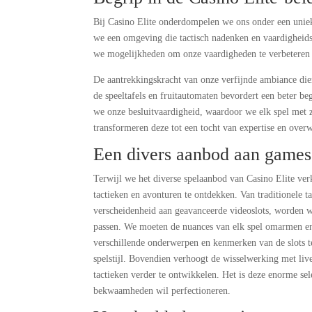
Bij Casino Elite onderdompelen we ons onder een uniek
we een omgeving die tactisch nadenken en vaardigheids
we mogelijkheden om onze vaardigheden te verbeteren
De aantrekkingskracht van onze verfijnde ambiance dien
de speeltafels en fruitautomaten bevordert een beter 
we onze besluitvaardigheid, waardoor we elk spel met
transformeren deze tot een tocht van expertise en over
Een divers aanbod aan game
Terwijl we het diverse spelaanbod van Casino Elite ver
tactieken en avonturen te ontdekken. Van traditionele t
verscheidenheid aan geavanceerde videoslots, worden w
passen. We moeten de nuances van elk spel omarmen en
verschillende onderwerpen en kenmerken van de slots t
spelstijl. Bovendien verhoogt de wisselwerking met l
tactieken verder te ontwikkelen. Het is deze enorme sel
bekwaamheden wil perfectioneren.