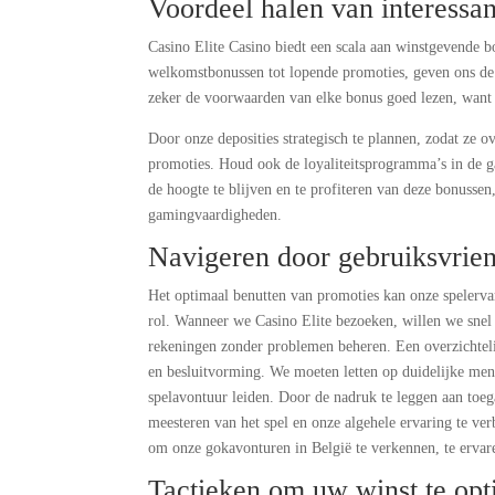
Voordeel halen van interessa
Casino Elite Casino biedt een scala aan winstgevende b
welkomstbonussen tot lopende promoties, geven ons de
zeker de voorwaarden van elke bonus goed lezen, want
Door onze deposities strategisch te plannen, zodat z
promoties. Houd ook de loyaliteitsprogramma’s in de g
de hoogte te blijven en te profiteren van deze bonuss
gamingvaardigheden.
Navigeren door gebruiksvriend
Het optimaal benutten van promoties kan onze spelervari
rol. Wanneer we Casino Elite bezoeken, willen we snel 
rekeningen zonder problemen beheren. Een overzichteli
en besluitvorming. We moeten letten op duidelijke men
spelavontuur leiden. Door de nadruk te leggen aan toega
meesteren van het spel en onze algehele ervaring te v
om onze gokavonturen in België te verkennen, te ervaren
Tactieken om uw winst te opt