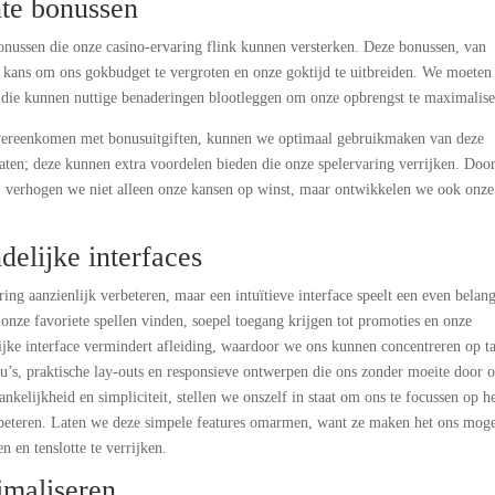
nte bonussen
onussen die onze casino-ervaring flink kunnen versterken. Deze bonussen, van
 kans om ons gokbudget te vergroten en onze goktijd te uitbreiden. We moeten
 die kunnen nuttige benaderingen blootleggen om onze opbrengst te maximalise
e overeenkomen met bonusuitgiften, kunnen we optimaal gebruikmaken van deze
aten; deze kunnen extra voordelen bieden die onze spelervaring verrijken. Doo
en, verhogen we niet alleen onze kansen op winst, maar ontwikkelen we ook onze
elijke interfaces
ng aanzienlijk verbeteren, maar een intuïtieve interface speelt een even belang
onze favoriete spellen vinden, soepel toegang krijgen tot promoties en onze
jke interface vermindert afleiding, waardoor we ons kunnen concentreren op ta
u’s, praktische lay-outs en responsieve ontwerpen die ons zonder moeite door 
nkelijkheid en simpliciteit, stellen we onszelf in staat om ons te focussen op h
erbeteren. Laten we deze simpele features omarmen, want ze maken het ons moge
 en tenslotte te verrijken.
imaliseren