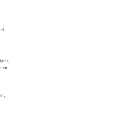
eid
iging
es en
nity