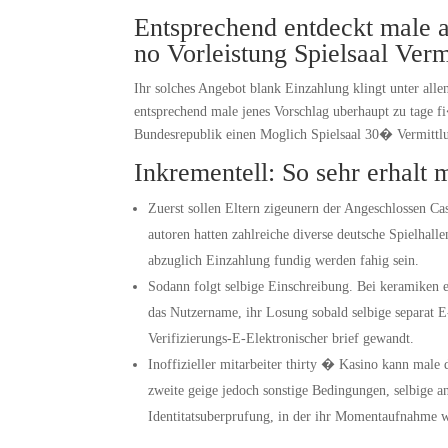
Entsprechend entdeckt male 
no Vorleistung Spielsaal Verm
Ihr solches Angebot blank Einzahlung klingt unter all
entsprechend male jenes Vorschlag uberhaupt zu tage fi�
Bundesrepublik einen Moglich Spielsaal 30� Vermitt
Inkrementell: So sehr erhalt
Zuerst sollen Eltern zigeunern der Angeschlossen Casi
autoren hatten zahlreiche diverse deutsche Spielhal
abzuglich Einzahlung fundig werden fahig sein.
Sodann folgt selbige Einschreibung. Bei keramiken e
das Nutzername, ihr Losung sobald selbige separat E-
Verifizierungs-E-Elektronischer brief gewandt.
Inoffizieller mitarbeiter thirty � Kasino kann male 
zweite geige jedoch sonstige Bedingungen, selbige 
Identitatsuberprufung, in der ihr Momentaufnahme w