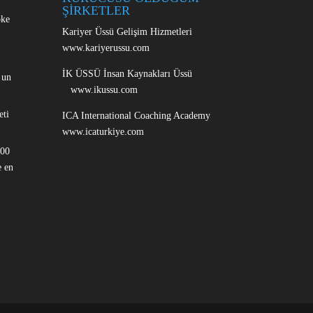
ŞİRKETLER
oke
Kariyer Üssü Gelişim Hizmetleri
www.kariyerussu.com
İK ÜSSÜ İnsan Kaynakları Üssü
 un
www.ikussu.com
eti
ICA International Coaching Academy
www.icaturkiye.com
100
 en