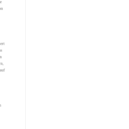
te
on
ert
ns
en
rn,
auf
h