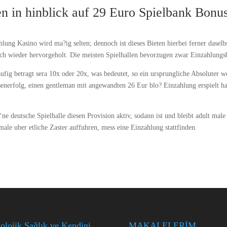
 in hinblick auf 29 Euro Spielbank Bonu
ung Kasino wird ma?ig selten; dennoch ist dieses Bieten hierbei ferner daselbs
ich wieder hervorgeholt. Die meisten Spielhallen bevorzugen zwar Einzahlungs
aufig betragt sera 10x oder 20x, was bedeutet, so ein ursprungliche Absoluter w
senerfolg, einen gentleman mit angewandten 26 Eur blo? Einzahlung erspielt ha
‘ne deutsche Spielhalle diesen Provision aktiv, sodann ist und bleibt adult male
le uber etliche Zaster auffuhren, mess eine Einzahlung stattfinden.
olojik Sağlık ve Kendini
MAKALELERİM