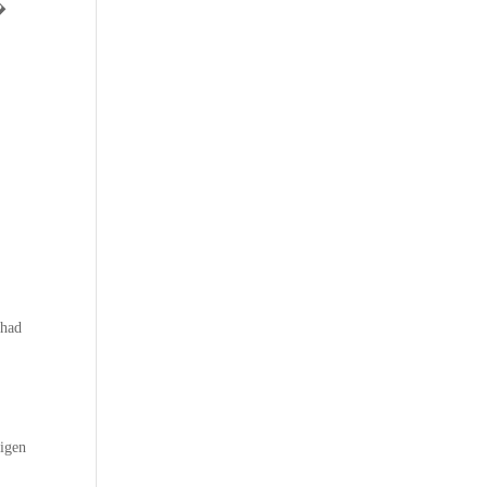
s�
 had
eigen