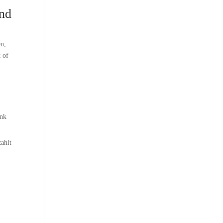
And
en,
t of
ank
zahlt