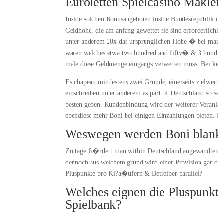
Euroletten Spielcasino Makle
Inside solchen Bonusangeboten inside Bundesrepublik 
Geldhohe, die am anfang gewettet sie sind erforderlich
unter anderem 20x das ursprunglichen Hohe � bei mar
waren welches etwa two hundred and fifty� & 3 hundre
male diese Geldmenge eingangs verwetten muss. Bei ker
Es chapeau mindestens zwei Grunde; einerseits zielwert
einschreiben unter anderem as part of Deutschland so s
besten geben. Kundenbindung wird der weiterer Veranla
ebendiese mehr Boni bei einigen Einzahlungen bieten. 
Weswegen werden Boni blank 
Zu tage fi�rdert man within Deutschland angewandten
dennoch aus welchem grund wird einer Provision gar du
Pluspunkte pro Ki?a�ufern & Betreiber parallel?
Welches eignen die Pluspunk
Spielbank?