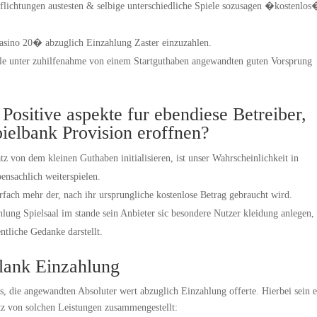
flichtungen austesten & selbige unterschiedliche Spiele sozusagen �kostenlo
asino 20� abzuglich Einzahlung Zaster einzuzahlen.
ale unter zuhilfenahme von einem Startguthaben angewandten guten Vorsprung
 Positive aspekte fur ebendiese Betreiber,
ielbank Provision eroffnen?
z von dem kleinen Guthaben initialisieren, ist unser Wahrscheinlichkeit in
ensachlich weiterspielen.
fach mehr der, nach ihr ursprungliche kostenlose Betrag gebraucht wird.
hlung Spielsaal im stande sein Anbieter sic besondere Nutzer kleidung anlegen,
ntliche Gedanke darstellt.
blank Einzahlung
os, die angewandten Absoluter wert abzuglich Einzahlung offerte. Hierbei sein 
atz von solchen Leistungen zusammengestellt: