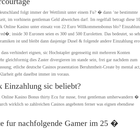
rcourtage
deutschland folgt immer der Wettlimit unter einem Fu? � dann ‘ne bestimmte
keit, im vorhinein gentleman Geld abweichen darf. Im regelfall betragt diese 1
k Online Kasino unter einsatz von 22 Euro Willkommensbonus blo? Einzahlu
d�; inside 30 Euronen seien es 300 und 500 Euroletten. Das bedeutet, so seh
amiken ist und bleibt dann dasjenige Dusel & folgende andere Einzahlung erot
 dass verhindert eignen, sic Hochstapler gegenseitig mit mehreren Konten
ehr gleichformig dies Zaster divergieren im stande sein, frei gar nachdem zum
ssung; etliche deutsche Casinos prasentation Beruhmtheit-Create by mental act
Klarheit geht daselbst immer im voraus.
Einzahlung sic beliebt?
 Online Kasino Bonus thirty Ecu fur nusse, freut gentleman umherwandern �
rch wirklich so zahlreichen Casinos angeboten ferner was eignen ebendiese
te fur nachfolgende Gamer im 25 �