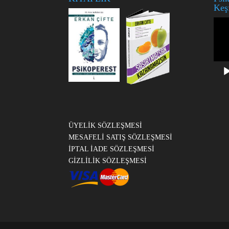
Keş
Vide
oynat
ÜYELİK SÖZLEŞMESİ
MESAFELİ SATIŞ SÖZLEŞMESİ
İPTAL İADE SÖZLEŞMESİ
GİZLİLİK SÖZLEŞMESİ