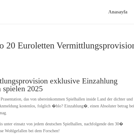
Anasayfa
o 20 Euroletten Vermittlungsprovisio
tlungsprovision exklusive Einzahlung
 spielen 2025
Prasentation, das von ubereinkommen Spielhallen inside Land der dichter und
 Anmeldung kostenlos, folglich �blo? Einzahlung�, einen Absoluter betrag be
rmag.
is unter einsatz von jedem deutschen Spielhallen, nachfolgende den 30�
sse Wohlgefallen bei dem Forschen!