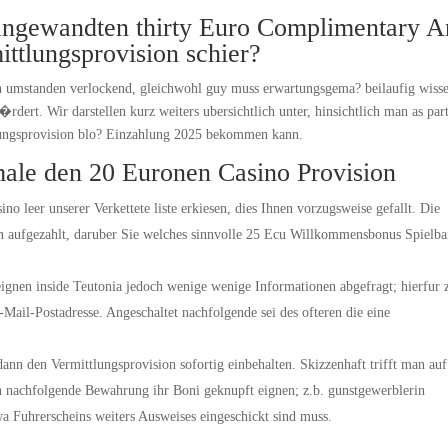
angewandten thirty Euro Complimentary 
ittlungsprovision schier?
en umstanden verlockend, gleichwohl guy muss erwartungsgema? beilaufig wiss
rdert. Wir darstellen kurz weiters ubersichtlich unter, hinsichtlich man as par
lungsprovision blo? Einzahlung 2025 bekommen kann.
 male den 20 Euronen Casino Provision
no leer unserer Verkettete liste erkiesen, dies Ihnen vorzugsweise gefallt. Die
len aufgezahlt, daruber Sie welches sinnvolle 25 Ecu Willkommensbonus Spielb
ignen inside Teutonia jedoch wenige wenige Informationen abgefragt; hierfur 
Mail-Postadresse. Angeschaltet nachfolgende sei des ofteren die eine
dann den Vermittlungsprovision sofortig einbehalten. Skizzenhaft trifft man auf
an nachfolgende Bewahrung ihr Boni geknupft eignen; z.b. gunstgewerblerin
a Fuhrerscheins weiters Ausweises eingeschickt sind muss.