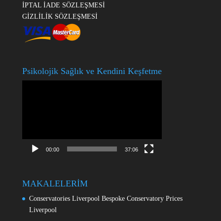
İPTAL İADE SÖZLEŞMESİ
GİZLİLİK SÖZLEŞMESİ
Psikolojik Sağlık ve Kendini Keşfetme
Video
oynatıcı
00:00
37:06
MAKALELERİM
Conservatories Liverpool Bespoke Conservatory Prices
Liverpool