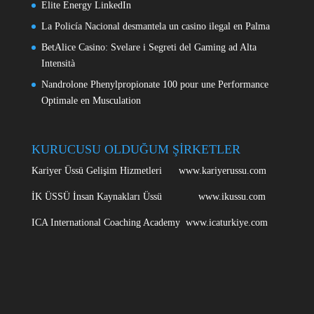
Elite Energy LinkedIn
La Policía Nacional desmantela un casino ilegal en Palma
BetAlice Casino: Svelare i Segreti del Gaming ad Alta
Intensità
Nandrolone Phenylpropionate 100 pour une Performance
Optimale en Musculation
KURUCUSU OLDUĞUM ŞİRKETLER
Kariyer Üssü Gelişim Hizmetleri www.kariyerussu.com
İK ÜSSÜ İnsan Kaynakları Üssü www.ikussu.com
ICA International Coaching Academy www.icaturkiye.com