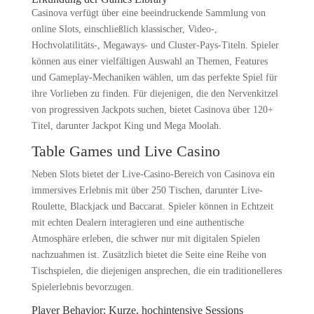
Casinova verfügt über eine beeindruckende Sammlung von
online Slots, einschließlich klassischer, Video-,
Hochvolatilitäts-, Megaways- und Cluster-Pays-Titeln. Spieler
können aus einer vielfältigen Auswahl an Themen, Features
und Gameplay-Mechaniken wählen, um das perfekte Spiel für
ihre Vorlieben zu finden. Für diejenigen, die den Nervenkitzel
von progressiven Jackpots suchen, bietet Casinova über 120+
Titel, darunter Jackpot King und Mega Moolah.
Table Games und Live Casino
Neben Slots bietet der Live-Casino-Bereich von Casinova ein
immersives Erlebnis mit über 250 Tischen, darunter Live-
Roulette, Blackjack und Baccarat. Spieler können in Echtzeit
mit echten Dealern interagieren und eine authentische
Atmosphäre erleben, die schwer nur mit digitalen Spielen
nachzuahmen ist. Zusätzlich bietet die Seite eine Reihe von
Tischspielen, die diejenigen ansprechen, die ein traditionelleres
Spielerlebnis bevorzugen.
Player Behavior: Kurze, hochintensive Sessions