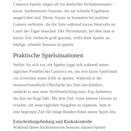
Casinova-Spieler zeigen oft ein deutliches Verhaltensmuster –
kurze, hochintensive Sessions, die auf schnelle Ergebnisse
ausgerichtet sind. Dieser Ansatz ist besonders bei mobilen
Gamern verbreitet, die die Seite während kurzer Intervalle im
Laufe des Tages besuchen. Der Nervenkitzel, bei dem man in
kurzer Zeit vielleicht groß gewinnt, treibt diese Spieler an,
häufige, schnelle Sessions zu spielen.
Praktische Spielsituationen
Stellen Sie sich vor, ein Spieler loggt sich während seines
täglichen Pendelns bei Casinova ein, um eine kurze Spielrunde
vor Erreichen seines Ziels zu spielen. Während er die
benutzerfreundliche Oberfläche des Sites durchstöbert,
entdeckt er eine neue Veröffentlichung eines Top-Anbieters,
die ihm ins Auge fällt. Mit dem Ziel, einen kleinen Gewinn zu
erzielen, um seine täglichen Ausgaben zu ergänzen, setzt er
eine begrenzte Zeit für einige Runden dieses neuen Spiels fest.
Entscheidungsfindung und Risikokontrolle
Während dieser hochintensiven Sessions müssen Spieler