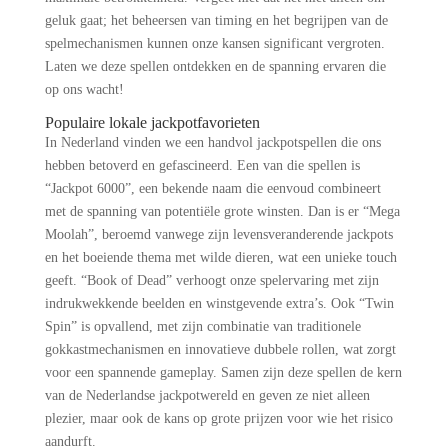
geluk gaat; het beheersen van timing en het begrijpen van de
spelmechanismen kunnen onze kansen significant vergroten.
Laten we deze spellen ontdekken en de spanning ervaren die
op ons wacht!
Populaire lokale jackpotfavorieten
In Nederland vinden we een handvol jackpotspellen die ons
hebben betoverd en gefascineerd. Een van die spellen is
“Jackpot 6000”, een bekende naam die eenvoud combineert
met de spanning van potentiële grote winsten. Dan is er “Mega
Moolah”, beroemd vanwege zijn levensveranderende jackpots
en het boeiende thema met wilde dieren, wat een unieke touch
geeft. “Book of Dead” verhoogt onze spelervaring met zijn
indrukwekkende beelden en winstgevende extra’s. Ook “Twin
Spin” is opvallend, met zijn combinatie van traditionele
gokkastmechanismen en innovatieve dubbele rollen, wat zorgt
voor een spannende gameplay. Samen zijn deze spellen de kern
van de Nederlandse jackpotwereld en geven ze niet alleen
plezier, maar ook de kans op grote prijzen voor wie het risico
aandurft.