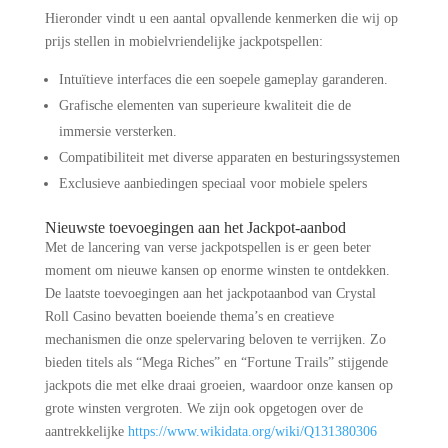
Hieronder vindt u een aantal opvallende kenmerken die wij op
prijs stellen in mobielvriendelijke jackpotspellen:
Intuïtieve interfaces die een soepele gameplay garanderen.
Grafische elementen van superieure kwaliteit die de
immersie versterken.
Compatibiliteit met diverse apparaten en besturingssystemen
Exclusieve aanbiedingen speciaal voor mobiele spelers
Nieuwste toevoegingen aan het Jackpot-aanbod
Met de lancering van verse jackpotspellen is er geen beter
moment om nieuwe kansen op enorme winsten te ontdekken.
De laatste toevoegingen aan het jackpotaanbod van Crystal
Roll Casino bevatten boeiende thema’s en creatieve
mechanismen die onze spelervaring beloven te verrijken. Zo
bieden titels als “Mega Riches” en “Fortune Trails” stijgende
jackpots die met elke draai groeien, waardoor onze kansen op
grote winsten vergroten. We zijn ook opgetogen over de
aantrekkelijke
https://www.wikidata.org/wiki/Q131380306