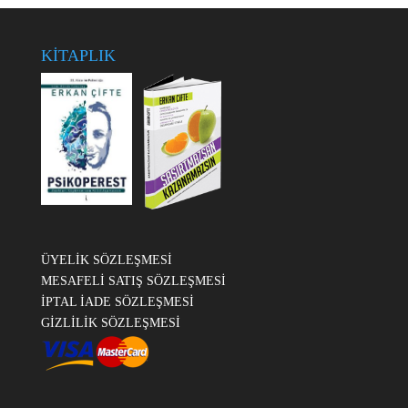
KİTAPLIK
ÜYELİK SÖZLEŞMESİ
MESAFELİ SATIŞ SÖZLEŞMESİ
İPTAL İADE SÖZLEŞMESİ
GİZLİLİK SÖZLEŞMESİ