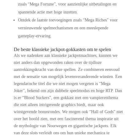
zoals “Mega Fortune”, voor aanzienlijke uitbetalingen en
spannende actie met hoge inzetten.
Ontdek de laatste toevoegingen zoals “Mega Riches” voor
vernieuwende spelmechanismen en een meeslepende
gameplay-ervaring.
De beste klassieke jackpot-gokkasten om te spelen
Als we nadenken aan klassieke jackpotmachines, kunnen we
niet anders dan opgewonden raken over de tijdloze
aantrekkingskracht van deze spellen. Ze combineren eenvoud
met de sensatie van mogelijk levensveranderende winsten. Een
legendarische titel die we niet mogen vergeten is “Mega
Joker”, bekend om zijn dubbele speelmodus en hoge RTP. Dan
is er “Blood Suckers”, een gokkast met een vampierenthema
die niet alleen intrigerende graphics biedt, maar ook
winstgevende bonusrondes. We mogen ook “Hall of Gods” niet
over het hoofd zien, met een fascinerend thema inspiratie uit
de mythologie van Noorwegen en gigantische jackpots. Elk
van deze slots verleidt ons om hun unieke mechanica te