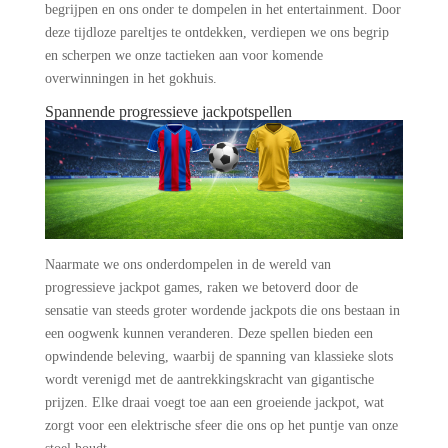
begrijpen en ons onder te dompelen in het entertainment. Door
deze tijdloze pareltjes te ontdekken, verdiepen we ons begrip
en scherpen we onze tactieken aan voor komende
overwinningen in het gokhuis.
Spannende progressieve jackpotspellen
Naarmate we ons onderdompelen in de wereld van
progressieve jackpot games, raken we betoverd door de
sensatie van steeds groter wordende jackpots die ons bestaan in
een oogwenk kunnen veranderen. Deze spellen bieden een
opwindende beleving, waarbij de spanning van klassieke slots
wordt verenigd met de aantrekkingskracht van gigantische
prijzen. Elke draai voegt toe aan een groeiende jackpot, wat
zorgt voor een elektrische sfeer die ons op het puntje van onze