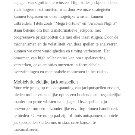
najagen van significante winsten. High roller jackpots hebben
vaak hogere inzetlimieten, waardoor we onze strategieën
kunnen toepassen en onze mogelijke winsten kunnen
uitbreiden. Titels zoals “Mega Fortune” en “Arabian Nights”
staan bekend om hun transformatieve jackpots, met
progressieve prijzenpotten die met elke inzet stijgen. Door de
mechanismen en de volatiliteit van deze spellen te analyseren,
kunnen we onze vaardigheden en timing verbeteren. Het
omarmen van high roller opties kan onze spelervaring
versterken, onze ambities omzetten in formidabele
overwinningen en memorabele momenten in het casino.
Mobielvriendelijke jackpotspellen
Voor wie graag op reis de spanning van jackpotspellen ervaart,
bieden mobielvriendelijke opties een boeiende en toegankelijke
manier om grote winsten na te jagen. Deze spellen zijn
ontworpen om een uitzonderlijke ervaring binnen handbereik
te bieden. Of we nu op pad zijn of thuis ontspannen, mobiele
jackpotspellen stellen ons in staat onze kansen te
maximaliseren.