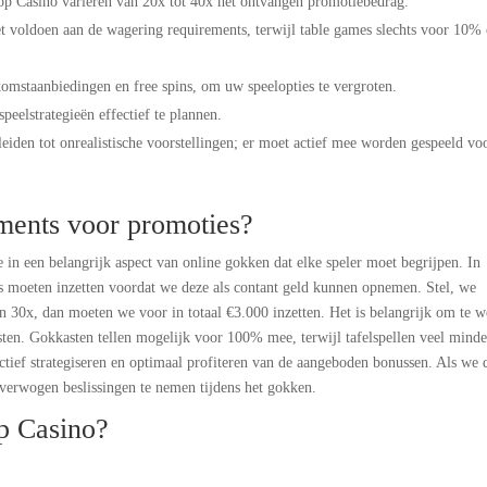
Top Casino variëren van 20x tot 40x het ontvangen promotiebedrag.
voldoen aan de wagering requirements, terwijl table games slechts voor 10% 
komstaanbiedingen en free spins, om uw speelopties te vergroten.
peelstrategieën effectief te plannen.
eiden tot onrealistische voorstellingen; er moet actief mee worden gespeeld vo
ments voor promoties?
 in een belangrijk aspect van online gokken dat elke speler moet begrijpen. In
s moeten inzetten voordat we deze als contant geld kunnen opnemen. Stel, we
n 30x, dan moeten we voor in totaal €3.000 inzetten. Het is belangrijk om te w
isten. Gokkasten tellen mogelijk voor 100% mee, terwijl tafelspellen veel minde
ctief strategiseren en optimaal profiteren van de aangeboden bonussen. Als we d
verwogen beslissingen te nemen tijdens het gokken.
p Casino?