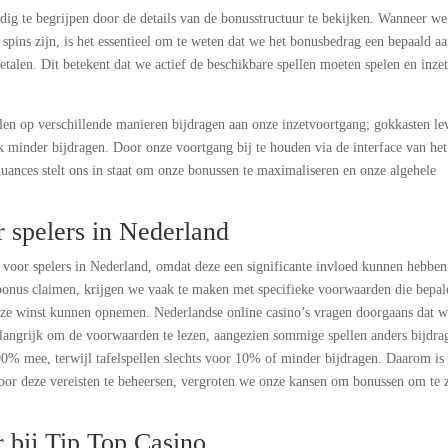
dig te begrijpen door de details van de bonusstructuur te bekijken. Wanneer we
 spins zijn, is het essentieel om te weten dat we het bonusbedrag een bepaald aa
talen. Dit betekent dat we actief de beschikbare spellen moeten spelen en inze
len op verschillende manieren bijdragen aan onze inzetvoortgang; gokkasten le
jk minder bijdragen. Door onze voortgang bij te houden via de interface van het
nuances stelt ons in staat om onze bonussen te maximaliseren en onze algehele
r spelers in Nederland
g voor spelers in Nederland, omdat deze een significante invloed kunnen hebben
 bonus claimen, krijgen we vaak te maken met specifieke voorwaarden die bepal
e winst kunnen opnemen. Nederlandse online casino’s vragen doorgaans dat w
elangrijk om de voorwaarden te lezen, aangezien sommige spellen anders bijdra
00% mee, terwijl tafelspellen slechts voor 10% of minder bijdragen. Daarom is
oor deze vereisten te beheersen, vergroten we onze kansen om bonussen om te 
 bij Tip Top Casino