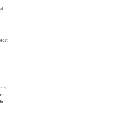
of
ordat
eten
r
it