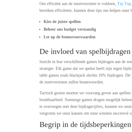
Om efficiënt aan de inzetvereisten te voldoen,
Tip Top
bereiken efficiëntie, kunnen deze tips ons helpen onze
Kies de juiste spellen
Beheer ons budget verstandig
Let op de bonusvoorwaarden
De invloed van spelbijdragen
Inzicht in hoe verschillende games bijdragen aan de w
strategie. Elk game dat we spelen heeft zijn eigen bijd
table games zoals blackjack slechts 10% bijdragen. Dit 
de inzetvereisten zullen beantwoorden.
Tactisch gezien moeten we voorrang geven aan spellen 
bruikbaarheid. Sommige games dragen mogelijk helemaal 
te overwegen met deze bijdragecijfers, kunnen we onze 
vergroten we onze kansen om onze winsten succesvol o
Begrip in de tijdsbeperkingen