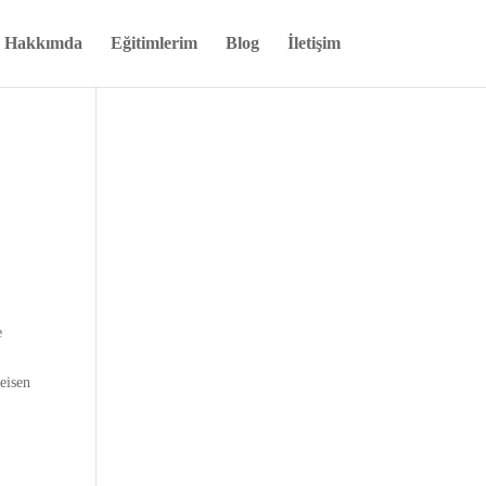
Hakkımda
Eğitimlerim
Blog
İletişim
e
eisen