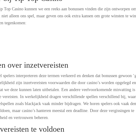
ip Top Casino kunnen we een reeks aan bonussen vinden die zijn ontworpen o
 niet alleen ons spel, maar geven ons ook extra kansen om grote winsten te wi
nen tegenkomen:
n over inzetvereisten
 spelers interpreteren deze termen verkeerd en denken dat bonussen gewoon ‘g
rkelijkheid zijn inzetvereisten voorwaarden die door casino’s worden opgelegd en
t we deze kunnen laten uitbetalen. Een andere veelvoorkomende misvatting is
 vereisten. In werkelijkheid dragen verschillende spellen verschillend bij, waar
elspellen zoals blackjack vaak minder bijdragen. We horen spelers ook vaak de
oldoen, maar casino’s hanteren meestal een deadline. Door deze vergissingen te
kheid en vertrouwen beheren.
tvereisten te voldoen