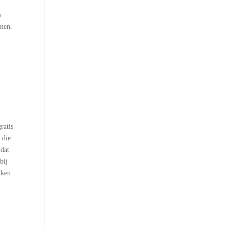
m
nnen.
ratis
 die
 dat
bij
nken