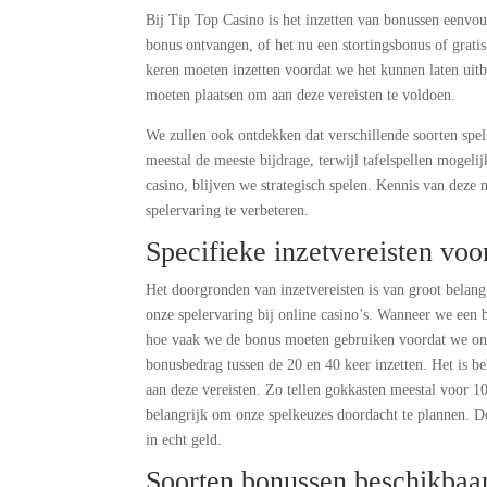
Bij Tip Top Casino is het inzetten van bonussen eenvou
bonus ontvangen, of het nu een stortingsbonus of gratis
keren moeten inzetten voordat we het kunnen laten uitbe
moeten plaatsen om aan deze vereisten te voldoen.
We zullen ook ontdekken dat verschillende soorten spel
meestal de meeste bijdrage, terwijl tafelspellen mogeli
casino, blijven we strategisch spelen. Kennis van deze 
spelervaring te verbeteren.
Specifieke inzetvereisten voo
Het doorgronden van inzetvereisten is van groot belan
onze spelervaring bij online casino’s. Wanneer we een
hoe vaak we de bonus moeten gebruiken voordat we onz
bonusbedrag tussen de 20 en 40 keer inzetten. Het is b
aan deze vereisten. Zo tellen gokkasten meestal voor 1
belangrijk om onze spelkeuzes doordacht te plannen. D
in echt geld.
Soorten bonussen beschikbaar