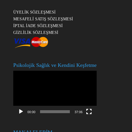
ÜYELİK SÖZLEŞMESİ
MESAFELİ SATIŞ SÖZLEŞMESİ
İPTAL İADE SÖZLEŞMESİ
GİZLİLİK SÖZLEŞMESİ
Psikolojik Sağlık ve Kendini Keşfetme
Video
oynatıcı
00:00
37:06