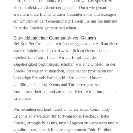
mitreißenden Community-Events haben wir das Spielen zu
einem kollektiven Abenteuer gemacht. Doch wie genau
erweitern diese Elemente unser Gesamterlebnis und erzeugen
ein Empfinden der Gemeinschaft? Lassen Sie uns die humane
Seite des Spielens genauer betrachten.
Entwicklung einer Community von Gamern
Bei Xon Bet Casino sind wir überzeugt, dass der Aufbau einer
starken Spielergemeinschaft wesentlich zu einem idealen
Spielerlebnis führt. Indem wir ein Empfinden der
Zugehörigkeit begünstigen, schaffen wir eine Umfeld, in der
Spieler Strategien austauschen, voneinander profitieren und
beständige Freundschaften schließen können. Unsere
vielfältigen Gaming-Events und Turniere regen zur
Zusammenarbeit an, und zusammen feiern wir Triumphe und
Erlebnisse.
Wir bemühen uns kontinuierlich daran, unser Community-
Erlebnis zu erweitern. Ihr fortwährendes Feedback, liebe
Spieler, ermöglicht es uns, unser Angebot zu verbessern und zu
gewährleisten, dass sich jeder angenommen fühlt. Darüber