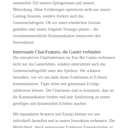
essentiellen Teil unseres Spielgenusses und unserer
Mitwirkung. Diese Erfahrungen optimieren nicht nur unsere
Gaming-Sessions, sondern fördern auch das
Gemeinschaftsgeist. Ob wir einen erheblichen Gewinn
genießen oder unsere folgende Strategie planen – die
zwischenmenschliche Kommunikation intensiviert den
Nervenkitzel.
Interessante Chat-Features, die Gamer verbinden
Die interaktiven Chatfunktionen im Xon Bet Casino verbessern
nicht nur das Gamerlebnis, sondern unterstützen auch das
Gemeinschaftsgefühl unter den Spielern. Wir schätzen
besonders, wie wir uns dank dieser Funktionen in Echtzeit
kommunizieren, Tipps teilen und gemeinsam Erfolge
zelebrieren können. Die Chaträume sind so konzipiert, dass sie
die Kommunikation fördern und jede Spielsitzung zu einem
geselligen und dynamischen Erlebnis machen.
Mit anpassbaren Avataren und Emojis können wir uns
individuell darstellen und so unsere Interaktion verbessern. Die
Möglichkeit, durch gemeinsame Erlebnisse Freundschaften zu