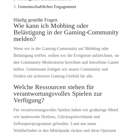
Gemeinschaftliches Engagement
Häufig gestellte Fragen
Wie kann ich Mobbing oder
Belästigung in der Gaming-Community
melden?
Wenn wir in der Gaming-Community auf Mobbing oder
Belästigung treffen, sollten wir die Ereignisse aufzeichnen, sie
den Community-Moderatoren berichten und betroffene Gamer
helfen. Gemeinsam festigen wir unsere Community und
fördern ein sichereres Gaming-Umfeld für alle.
Welche Ressourcen stehen für
verantwortungsvolles Spielen zur
Verfügung?
Für verantwortungsvolles Spielen haben wir großartige Mittel
wie landesweite Hotlines, Glücksspielverbände und
Selbstsperrprogramme gefunden. Lasst uns unser
Wohlbefinden in den Mittelpunkt rücken und diese Optionen