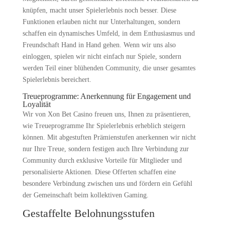
knüpfen, macht unser Spielerlebnis noch besser. Diese
Funktionen erlauben nicht nur Unterhaltungen, sondern
schaffen ein dynamisches Umfeld, in dem Enthusiasmus und
Freundschaft Hand in Hand gehen. Wenn wir uns also
einloggen, spielen wir nicht einfach nur Spiele, sondern
werden Teil einer blühenden Community, die unser gesamtes
Spielerlebnis bereichert.
Treueprogramme: Anerkennung für Engagement und
Loyalität
Wir von Xon Bet Casino freuen uns, Ihnen zu präsentieren,
wie Treueprogramme Ihr Spielerlebnis erheblich steigern
können. Mit abgestuften Prämienstufen anerkennen wir nicht
nur Ihre Treue, sondern festigen auch Ihre Verbindung zur
Community durch exklusive Vorteile für Mitglieder und
personalisierte Aktionen. Diese Offerten schaffen eine
besondere Verbindung zwischen uns und fördern ein Gefühl
der Gemeinschaft beim kollektiven Gaming.
Gestaffelte Belohnungsstufen