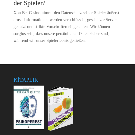
der Spieler?
Xon Bet Casino nimmt den Datenschutz seiner Spieler äußerst
ernst. Informationen werden verschlüsselt, geschützte Server
genutzt und strikte Vorschriften eingehalten. Wir können
sorglos sein, dass unsere persönlichen Daten sicher sind,
während wir unser Spielerlebnis genießen.
KİTAPLIK