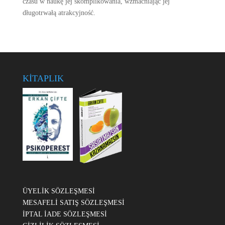
czasu w naukę jej skomplikowania, wzmacniając jej
długotrwałą atrakcyjność.
KİTAPLIK
ÜYELİK SÖZLEŞMESİ
MESAFELİ SATIŞ SÖZLEŞMESİ
İPTAL İADE SÖZLEŞMESİ