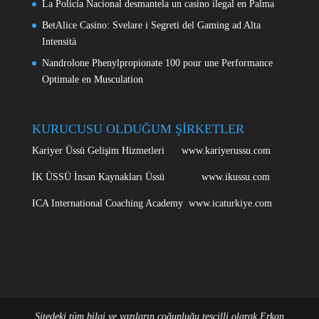
La Policía Nacional desmantela un casino ilegal en Palma
BetAlice Casino: Svelare i Segreti del Gaming ad Alta
Intensità
Nandrolone Phenylpropionate 100 pour une Performance
Optimale en Musculation
KURUCUSU OLDUĞUM ŞİRKETLER
Kariyer Üssü Gelişim Hizmetleri www.kariyerussu.com
İK ÜSSÜ İnsan Kaynakları Üssü www.ikussu.com
ICA International Coaching Academy www.icaturkiye.com
Sitedeki tüm bilgi ve yazıların çoğunluğu tescilli olarak Erkan