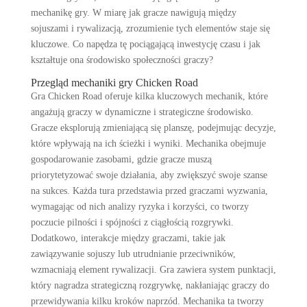
mechanikę gry. W miarę jak gracze nawigują między
sojuszami i rywalizacją, zrozumienie tych elementów staje się
kluczowe. Co napędza tę pociągającą inwestycję czasu i jak
kształtuje ona środowisko społeczności graczy?
Przegląd mechaniki gry Chicken Road
Gra Chicken Road oferuje kilka kluczowych mechanik, które
angażują graczy w dynamiczne i strategiczne środowisko.
Gracze eksplorują zmieniającą się planszę, podejmując decyzje,
które wpływają na ich ścieżki i wyniki. Mechanika obejmuje
gospodarowanie zasobami, gdzie gracze muszą
priorytetyzować swoje działania, aby zwiększyć swoje szanse
na sukces. Każda tura przedstawia przed graczami wyzwania,
wymagając od nich analizy ryzyka i korzyści, co tworzy
poczucie pilności i spójności z ciągłością rozgrywki.
Dodatkowo, interakcje między graczami, takie jak
zawiązywanie sojuszy lub utrudnianie przeciwników,
wzmacniają element rywalizacji. Gra zawiera system punktacji,
który nagradza strategiczną rozgrywkę, nakłaniając graczy do
przewidywania kilku kroków naprzód. Mechanika ta tworzy