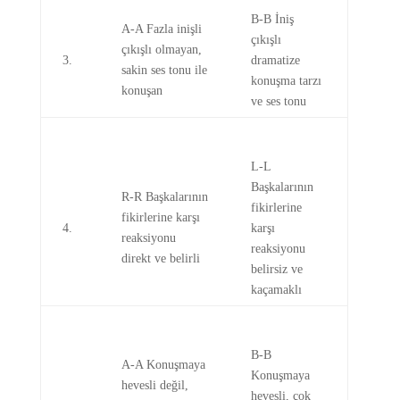
B-B İniş
A-A Fazla inişli
çıkışlı
çıkışlı olmayan,
3.
dramatize
sakin ses tonu ile
konuşma tarzı
konuşan
ve ses tonu
L-L
Başkalarının
R-R Başkalarının
fikirlerine
fikirlerine karşı
4.
karşı
reaksiyonu
reaksiyonu
direkt ve belirli
belirsiz ve
kaçamaklı
B-B
A-A Konuşmaya
Konuşmaya
hevesli değil,
hevesli, çok