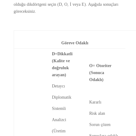
olduğu dikdörtgeni seçin (D, O, İ veya E). Aşağıda sonuçları
göreceksiniz.
Göreve Odaklı
D=Dikkatli
(Kalite ve
O= Otoriter
doğruluk
(Sonuca
arayan)
Odaklı)
Detaycı
Diplomatik
Kararlı
Sistemli
Risk alan
Analizci
Sorun çözen
(Üretim
Sonuçlara odaklı