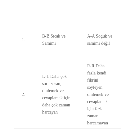
B-B Sıcak ve
A-A Soğuk ve
1.
Samimi
samimi değil
R-R Daha
fazla kendi
L-L Daha çok
fikrini
soru soran,
söyleyen,
dinlemek ve
2.
dinlemek ve
cevaplamak için
cevaplamak
daha çok zaman
için fazla
harcayan
zaman
harcamayan