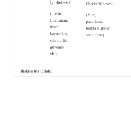
İyi dinleyici
Hareketli/hevesli
(üretim,
(Satış,
finansman,
pazarlama,
insan
halkla ilişkiler,
kaynakları,
satın alma)
sekreterlik,
güvenlik
vb.)
İnsa
İlişkilerine Odaklı