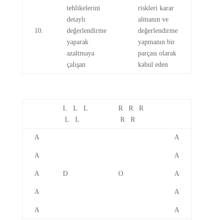
tehlikelerini
riskleri karar
detaylı
almanın ve
10.
değerlendirme
değerlendirme
yaparak
yapmanın bir
azaltmaya
parçası olarak
çalışan
kabul eden
L L L
R R R
L L
R R
A
A
A
A
A
D
O
A
A
A
A
A