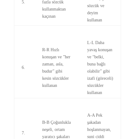
5.
fazla sözcük
sözcük ve
kullanmaktan
deyim
kaçınan
kullanan
L-L Daha
R-R Hızlı
yavaş konuşan
konuşan ve ”her
ve “belki,
zaman, asla,
buna bağlı
6.
budur” gibi
olabilir” gibi
kesin sözcükler
izafi (göreceli)
kullanan
sözcükler
kullanan
A-A Pek
B-B Çoğunlukla
şakadan
neşeli, ortam
hoşlanmayan,
7.
yaratıcı şakaları
suni ciddi