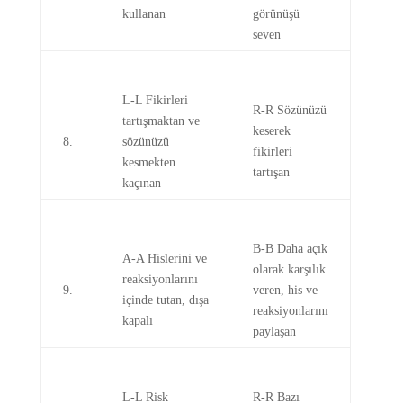
kullanan
görünüşü
seven
L-L Fikirleri
R-R Sözünüzü
tartışmaktan ve
keserek
8.
sözünüzü
fikirleri
kesmekten
tartışan
kaçınan
B-B Daha açık
A-A Hislerini ve
olarak karşılık
reaksiyonlarını
9.
veren, his ve
içinde tutan, dışa
reaksiyonlarını
kapalı
paylaşan
L-L Risk
R-R Bazı