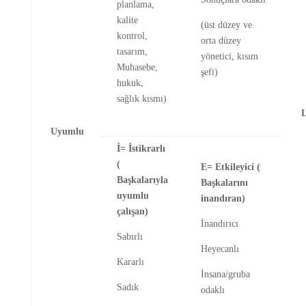
planlama,
kalite
(üst düzey ve
kontrol,
orta düzey
tasarım,
yönetici, kısım
Muhasebe,
şefi)
hukuk,
sağlık kısmı)
Uyumlu
İ= İstikrarlı
(
E= Etkileyici (
Başkalarıyla
Başkalarını
uyumlu
inandıran)
çalışan)
İnandırıcı
Sabırlı
Heyecanlı
Kararlı
İnsana/gruba
Sadık
odaklı