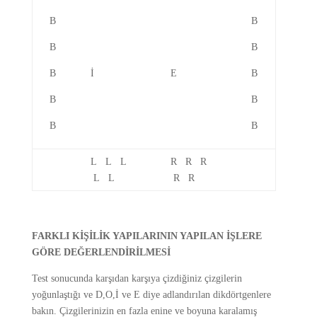
B
B
B
B
B
İ
E
B
B
B
B
B
L L L
R R R
L L
R R
FARKLI KİŞİLİK YAPILARININ YAPILAN İŞLERE
GÖRE DEĞERLENDİRİLMESİ
Test sonucunda karşıdan karşıya çizdiğiniz çizgilerin
yoğunlaştığı ve D,O,İ ve E diye adlandırılan dikdörtgenlere
bakın. Çizgilerinizin en fazla enine ve boyuna karalamış