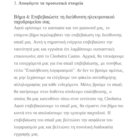
Αποφύγετε τα προσωπικά στοιχεία
Βήμα 4: Επιβεβαιώστε τη διεύθυνση ηλεκτρονικού
ταχυδρομείου σας
Αφού ορίσουμε το username και τον password μας, το
επόμενο βήμα περιλαμβάνει την επιβεβαίωση της διεύθυνσης
email μας. Αυτή η σημαντική ενέργεια επιβεβαιώνει την
ταυτότητά μας και εγγυάται ότι λαμβάνουμε ουσιαστικές
επικοινωνίες από το Cleobetra Casino. Αρχικά, θα τσεκάρουμε
τα εισερχόμενά μας για ένα email επιβεβαίωσης, με συνήθως
τίτλο “Επαλήθευση λογαριασμού”. Αν δεν το βρούμε αμέσως,
ας μην ξεχάσουμε να ελέγξουμε τον φάκελο ανεπιθύμητης
αλληλογραφίας για κάθε ενδεχόμενο. Μόλις βρούμε το email,
θα πατήσουμε στον δοθέντα σύνδεσμο επαλήθευσης, ο
οποίος θα μας κατευθύνει πίσω στον ιστότοπο της Cleobetra.
Αφού επιβεβαιώσουμε το email μας, θα είμαστε ένα βήμα πιο
κοντά στο να απολαύσουμε την εμπειρία παιχνιδιού. Η
επιβεβαίωση του email μας βελτιώνει την ασφάλεια του
λογαριασμού μας και βελτιώνει τη συνολική διαδικασία
εγγραφής μας.