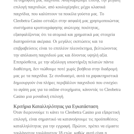
τα δημοφιλή μας παιχνίδια. Αναγνωρίζουμε επίσης την μεγάλη
επιλογή παιχνιδιών, από κουλοχέρηδες μέχρι κλασικά
παιχνίδια, που καλύπτουν τα ποικίλα γούστα μας. Το
Cleobetra Casino εστιάζει στην ασφαλή μας χρησιμοποιώντας
συστήματα κρυπτογράφησης ανώτερης ποιότητας,
εξασφαλίζοντας ότι τα ατομικά και χρηματικά μας στοιχεία
διατηρούνται ακέραια. Οι μεγάλες εκπτώσεις και τα
επιβραβεύσεις είναι το επιπλέον πλεονέκτημα, βελτιώνοντας
την απόλαυση παιχνιδιού μας και δίνοντας υψηλή αξία.
Επιπρόσθετα, με την αξιόλογη υποστήριξη πελατών πάντα
διαθέσιμη, δεν νιώθουμε ποτέ χωρίς βοήθεια στην διαδρομή
μας με τα παιχνίδια. Σε συνδυασμό, αυτά τα χαρακτηριστικά
δημιουργούν ένα πλήρες περιβάλλον παιχνιδιού που ενισχύει
το αγάπη μας για τα online στοιχήματα, κάνοντάς το Cleobetra
Casino μια μοναδική επιλογή.
Κριτήρια Καταλληλότητας για Εγκατάσταση
Όταν διερευνούμε τι κάνει το Cleobetra Casino μια εξαιρετική
επιλογή, είναι σημαντικό να κατανοήσουμε τις προϋποθέσεις
καταλληλότητας για την εγγραφή. Πρώτον, πρέπει να είμαστε
τουλάχιστον τουλάχιστον 18 ετών, καθώς αυτή είναι η