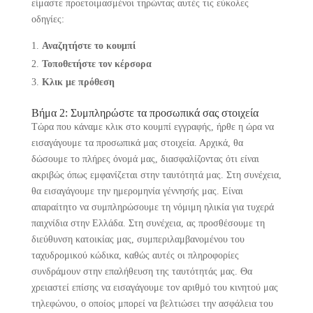
είμαστε προετοιμασμένοι τηρώντας αυτές τις εύκολες
οδηγίες:
Αναζητήστε το κουμπί
Τοποθετήστε τον κέρσορα
Κλικ με πρόθεση
Βήμα 2: Συμπληρώστε τα προσωπικά σας στοιχεία
Τώρα που κάναμε κλικ στο κουμπί εγγραφής, ήρθε η ώρα να
εισαγάγουμε τα προσωπικά μας στοιχεία. Αρχικά, θα
δώσουμε το πλήρες όνομά μας, διασφαλίζοντας ότι είναι
ακριβώς όπως εμφανίζεται στην ταυτότητά μας. Στη συνέχεια,
θα εισαγάγουμε την ημερομηνία γέννησής μας. Είναι
απαραίτητο να συμπληρώσουμε τη νόμιμη ηλικία για τυχερά
παιχνίδια στην Ελλάδα. Στη συνέχεια, ας προσθέσουμε τη
διεύθυνση κατοικίας μας, συμπεριλαμβανομένου του
ταχυδρομικού κώδικα, καθώς αυτές οι πληροφορίες
συνδράμουν στην επαλήθευση της ταυτότητάς μας. Θα
χρειαστεί επίσης να εισαγάγουμε τον αριθμό του κινητού μας
τηλεφώνου, ο οποίος μπορεί να βελτιώσει την ασφάλεια του