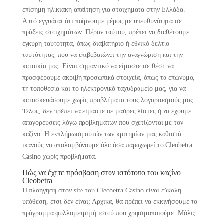
επίσημη ηλικιακή απαίτηση για στοιχήματα στην Ελλάδα.
Αυτό εγγυάται ότι παίρνουμε μέρος με υπευθυνότητα σε
πράξεις στοιχημάτων. Πέραν τούτου, πρέπει να διαθέτουμε
έγκυρη ταυτότητα, όπως διαβατήριο ή εθνικό δελτίο
ταυτότητας, που να επιβεβαιώνει την αναγνώριση και την
κατοικία μας. Είναι σημαντικό να είμαστε σε θέση να
προσφέρουμε ακριβή προσωπικά στοιχεία, όπως το επώνυμο,
τη τοποθεσία και το ηλεκτρονικό ταχυδρομείο μας, για να
κατασκευάσουμε χωρίς προβλήματα τους λογαριασμούς μας.
Τέλος, δεν πρέπει να είμαστε σε μαύρες λίστες ή να έχουμε
απαγορεύσεις λόγω προβλημάτων που σχετίζονται με τον
καζίνο. Η εκπλήρωση αυτών των κριτηρίων μας καθιστά
ικανούς να απολαμβάνουμε όλα όσα παραχωρεί το Cleobetra
Casino χωρίς προβλήματα.
Πώς να έχετε πρόσβαση στον ιστότοπο του καζίνο
Cleobetra
Η πλοήγηση στον site του Cleobetra Casino είναι εύκολη
υπόθεση, έτσι δεν είναι; Αρχικά, θα πρέπει να εκκινήσουμε το
πρόγραμμα φυλλομετρητή ιστού που χρησιμοποιούμε. Μόλις