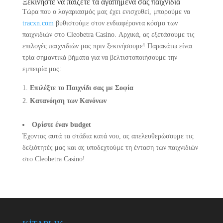
Ξεκινήστε να παίζετε τα αγαπημένα σας παιχνίδια
Τώρα που ο λογαριασμός μας έχει ενισχυθεί, μπορούμε να
tracxn.com
βυθιστούμε στον ενδιαφέροντα κόσμο των
παιχνιδιών στο Cleobetra Casino. Αρχικά, ας εξετάσουμε τις
επιλογές παιχνιδιών μας πριν ξεκινήσουμε! Παρακάτω είναι
τρία σημαντικά βήματα για να βελτιστοποιήσουμε την
εμπειρία μας:
Επιλέξτε το Παιχνίδι σας με Σοφία
Κατανόηση των Κανόνων
Ορίστε έναν budget
Έχοντας αυτά τα στάδια κατά νου, ας απελευθερώσουμε τις
δεξιότητές μας και ας υποδεχτούμε τη ένταση των παιχνιδιών
στο Cleobetra Casino!