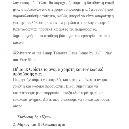
λογαριασμού. Τέλος, θα παραχωρήσουμε τη διεύθυνση email
μας, διασφαλίζοντας ότι χρησιμοποιούμε μια διεύθυνση που
παρακολουθούμε τακτικά, καθώς μπορεί να είναι απαραίτητη
για την επαλήθευση και τις ενημερώσεις του λογαριασμού.
Καταχωρώντας προσεκτικά αυτές τις πληροφορίες,
δημιουργούμε μια σταθερή βάση για την εμπειρία μας στο
καζίνο.
Βήμα 3: Ορίστε το όνομα χρήστη και τον κωδικό
πρόσβασής σας
Πώς φτιάχνουμε ένα ασφαλές και αξιομνημόνευτο όνομα
χρήστη και κωδικό πρόσβασης; Είναι σημαντικό να
καταφέρουμε μια ισορροπία μεταξύ ιδιαιτερότητας και
ευκολίας μνήμης. Δείτε πώς μπορούμε να το καταφέρουμε
αυτό:
Συνδυασμός λέξεων
Μήκος και Πολυπλοκότητα