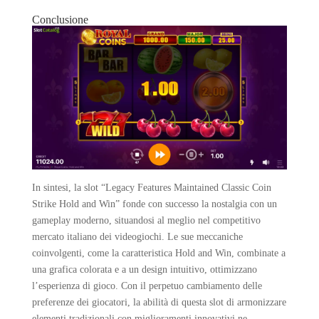
Conclusione
In sintesi, la slot “Legacy Features Maintained Classic Coin
Strike Hold and Win” fonde con successo la nostalgia con un
gameplay moderno, situandosi al meglio nel competitivo
mercato italiano dei videogiochi. Le sue meccaniche
coinvolgenti, come la caratteristica Hold and Win, combinate a
una grafica colorata e a un design intuitivo, ottimizzano
l’esperienza di gioco. Con il perpetuo cambiamento delle
preferenze dei giocatori, la abilità di questa slot di armonizzare
elementi tradizionali con miglioramenti innovativi ne