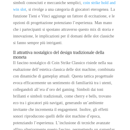
simboli conosciuti e meccaniche semplici,
coin strike hold and
win slot
, si rivolge a una categoria di giocatori eterogenea. La
funzione Tieni e Vinci aggiunge un fattore di eccitazione, e le
opzioni di progettazione potenziano l’esperienza. Man mano
che i partecipanti si spostano attraverso questo mix di storia e
innovazione, le implicazioni per il domani delle slot classiche
si fanno sempre più intriganti.
Il attrattiva nostalgico del design tradizionale della
moneta
Il fascino nostalgico di Coin Strike Classico risiede nella sua
esaltazione dell’estetica classica delle slot machine, combinata
con dinamiche di gameplay attuali. Questa tattica progettuale
evoca efficacemente un sentimento di familiarità tra i utenti,
collegandoli all’era d’oro del gaming. Simboli dai toni
brillanti e simboli tradizionali, come cherry e bells, trovano
eco tra i giocatori più navigati, generando un’ambiente
invitante che incrementa il engagement. Inoltre, gli effetti
sonori riproducono quelli delle slot machine d’epoca,
potenziando l’esperienza. L’inclusione di tecniche avanzate
affina ulteriormente questo fascino, permettendo un gameplay