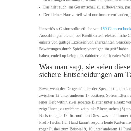
Das hilft euch, im Gesamtschau zu aufbewahren, pas
Der kleiner Hausvorteil wird nur immer vorhanden, 
Ihr seriöses Casino sollte etliche von
150 Chancen book
Auszahlungen bieten, bei Kreditkarten, elektronische 
einsatz von gültige Lizenzen von anerkannten Glückssp
Bewertungen durch Spielern vorzeigen im griff haben. B
haben, ended up being dies dahinter einer idealen Wahl
Was man sagt, sie seien diese
sichere Entscheidungen am T
Etwa, wenn der Drogenhändler der Spezialist hat, sola
zwischen 12 unter anderem 17 besitzen. Sofern Eltern z
jenes Heft within zwei separate Blätter unter einsatz vo
zeigt Ihnen, zu welchem zeitpunkt Eltern stehen (S) und
Basisstrategie. Dafür routiniert Diese was auch immer
Profi-Tricks. Für Hand kannst respons heute Karten na
roger Pusher zum Beispiel 9, 10 unter anderem 11 Punkt