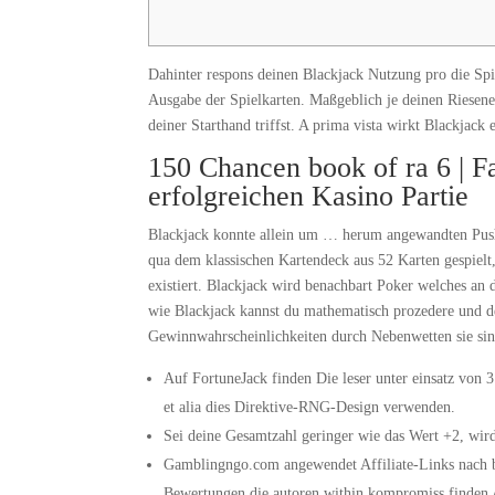
Dahinter respons deinen Blackjack Nutzung pro die Spie
Ausgabe der Spielkarten. Maßgeblich je deinen Riesene
deiner Starthand triffst.
A prima vista wirkt Blackjack 
150 Chancen book of ra 6 |
erfolgreichen Kasino Partie
Blackjack konnte allein um … herum angewandten Pusher
qua dem klassischen Kartendeck aus 52 Karten gespielt,
existiert. Blackjack wird benachbart Poker welches an 
wie Blackjack kannst du mathematisch prozedere und dei
Gewinnwahrscheinlichkeiten durch Nebenwetten sie sind k
Auf FortuneJack finden Die leser unter einsatz von 
et alia dies Direktive-RNG-Design verwenden.
Sei deine Gesamtzahl geringer wie das Wert +2, wird
Gamblingngo.com angewendet Affiliate-Links nach 
Bewertungen die autoren within kompromiss finden A