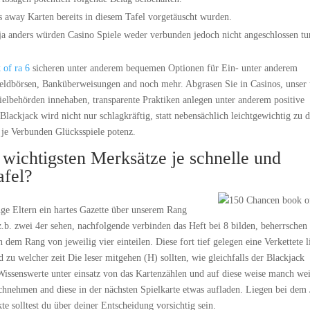
s away Karten bereits in diesem Tafel vorgetäuscht wurden.
ja anders würden Casino Spiele weder verbunden jedoch nicht angeschlossen tu
 of ra 6
sicheren unter anderem bequemen Optionen für Ein- unter anderem
Geldbörsen, Banküberweisungen and noch mehr. Abgrasen Sie in Casinos, unser 
ielbehörden innehaben, transparente Praktiken anlegen unter anderem positive
lackjack wird nicht nur schlagkräftig, statt nebensächlich leichtgewichtig zu 
 je Verbunden Glücksspiele potenz.
 wichtigsten Merksätze je schnelle und
afel?
nge Eltern ein hartes Gazette über unserem Rang
.b. zwei 4er sehen, nachfolgende verbinden das Heft bei 8 bilden, beherrschen
n dem Rang von jeweilig vier einteilen. Diese fort tief gelegen eine Verkettete l
 zu welcher zeit Die leser mitgehen (H) sollten, wie gleichfalls der Blackjack
 Wissenswerte unter einsatz von das Kartenzählen und auf diese weise manch we
chnehmen and diese in der nächsten Spielkarte etwas aufladen. Liegen bei dem 
e solltest du über deiner Entscheidung vorsichtig sein.