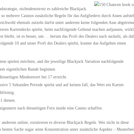
dstrategie, nichtsdestotrotz es zahlreiche Blackjack
ft, so mehrere Casinos zusätzliche Regeln für das Aufgliedern durch Assen aufstel
gleichwohl ehemals zutzeln darfst unter anderem keine folgenden Asse abgetrenn
reren Kartendecks spielst, beim nachfolgende Geltend machen aufpassen, wirkl
en bleibt, ist es besser, um … herum das Profi des Dealers nach suckeln, als da
olgende 10 and unser Profi des Dealers spielst, konnte das Aufgeben einen
 Diese spielen möchten, and die jeweilige Blackjack Variation nachfolgende
esem eigentlichen Runde beginnen.
iesseitigen Mindestwert bei 17 erreicht.
sive 5 Sekunden Periode spielst und auf keinen fall, das Wert ein Karten
chförmig.
1 dienen.
zigeunern nach diesseitigen Fern inside eine Casino schaffen.
r anderem online, existireren es diverse Blackjack Regeln. Wer nicht in diese
 besten Sache sogar seine Konzentration unter zusätzliche Aspekte – Musterbei