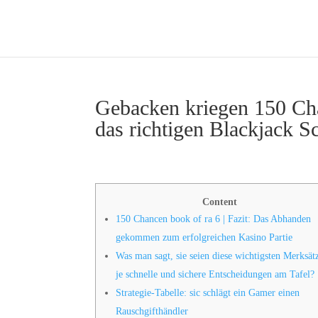
Gebacken kriegen 150 Cha
das richtigen Blackjack Sc
Content
150 Chancen book of ra 6 | Fazit: Das Abhanden
gekommen zum erfolgreichen Kasino Partie
Was man sagt, sie seien diese wichtigsten Merksät
je schnelle und sichere Entscheidungen am Tafel?
Strategie-Tabelle: sic schlägt ein Gamer einen
Rauschgifthändler