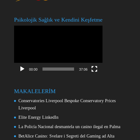
Psikolojik Sağlık ve Kendini Keşfetme
Video
oynatıcı
00:00
37:06
MAKALELERİM
Conservatories Liverpool Bespoke Conservatory Prices
Liverpool
Elite Energy LinkedIn
La Policía Nacional desmantela un casino ilegal en Palma
BetAlice Casino: Svelare i Segreti del Gaming ad Alta