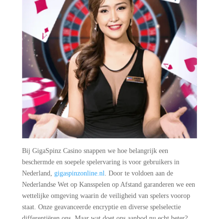
Bij GigaSpinz Casino snappen we hoe belangrijk een
beschermde en soepele spelervaring is voor gebruikers in
Nederland,
gigaspinzonline.nl
. Door te voldoen aan de
Nederlandse Wet op Kansspelen op Afstand garanderen we een
wettelijke omgeving waarin de veiligheid van spelers voorop
staat. Onze geavanceerde encryptie en diverse spelselectie
differentiëren ons. Maar wat doet ons aanbod nu echt beter?