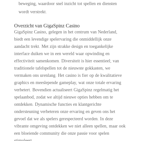
beweging, waardoor snel inzicht tot spellen en diensten
wordt verstrekt.
Overzicht van GigaSpinz Casino
GigaSpinz Casino, gelegen in het centrum van Nederland,
biedt een levendige spelervaring die onmiddellijk onze
aandacht trekt. Met zijn strakke design en toegankelijke
interface duiken we in een wereld waar opwinding en
effectiviteit samenkomen. Diversiteit is hier essentieel; van
traditionele tafelspellen tot de nieuwste gokkasten, we
vermaken ons urenlang. Het casino is fier op de kwalitatieve
graphics en meeslepende gameplay, wat onze totale ervaring
verbetert. Bovendien actualiseert GigaSpinz regelmatig het
spelaanbod, zodat we altijd nieuwe opties hebben om te
ontdekken. Dynamische functies en klantgerichte
ondersteuning verbeteren onze ervaring en geven ons het
gevoel dat we als spelers gerespecteerd worden. In deze
vibrante omgeving ontdekken we niet alleen spellen, maar ook
een bloeiende community die onze passie voor spelen
stimuleert.