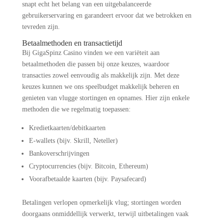
snapt echt het belang van een uitgebalanceerde
gebruikerservaring en garandeert ervoor dat we betrokken en
tevreden zijn.
Betaalmethoden en transactietijd
Bij GigaSpinz Casino vinden we een variëteit aan
betaalmethoden die passen bij onze keuzes, waardoor
transacties zowel eenvoudig als makkelijk zijn. Met deze
keuzes kunnen we ons speelbudget makkelijk beheren en
genieten van vlugge stortingen en opnames. Hier zijn enkele
methoden die we regelmatig toepassen:
Kredietkaarten/debitkaarten
E-wallets (bijv. Skrill, Neteller)
Bankoverschrijvingen
Cryptocurrencies (bijv. Bitcoin, Ethereum)
Voorafbetaalde kaarten (bijv. Paysafecard)
Betalingen verlopen opmerkelijk vlug; stortingen worden
doorgaans onmiddellijk verwerkt, terwijl uitbetalingen vaak