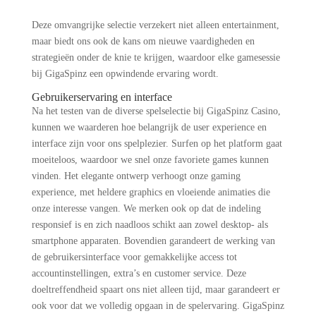
Deze omvangrijke selectie verzekert niet alleen entertainment,
maar biedt ons ook de kans om nieuwe vaardigheden en
strategieën onder de knie te krijgen, waardoor elke gamesessie
bij GigaSpinz een opwindende ervaring wordt.
Gebruikerservaring en interface
Na het testen van de diverse spelselectie bij GigaSpinz Casino,
kunnen we waarderen hoe belangrijk de user experience en
interface zijn voor ons spelplezier. Surfen op het platform gaat
moeiteloos, waardoor we snel onze favoriete games kunnen
vinden. Het elegante ontwerp verhoogt onze gaming
experience, met heldere graphics en vloeiende animaties die
onze interesse vangen. We merken ook op dat de indeling
responsief is en zich naadloos schikt aan zowel desktop- als
smartphone apparaten. Bovendien garandeert de werking van
de gebruikersinterface voor gemakkelijke access tot
accountinstellingen, extra’s en customer service. Deze
doeltreffendheid spaart ons niet alleen tijd, maar garandeert er
ook voor dat we volledig opgaan in de spelervaring. GigaSpinz