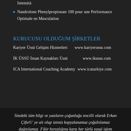
Intensità
Nandrolone Phenylpropionate 100 pour une Performance
Optimale en Musculation
KURUCUSU OLDUĞUM ŞİRKETLER
Kariyer Üssü Gelişim Hizmetleri www.kariyerussu.com
İK ÜSSÜ İnsan Kaynakları Üssü www.ikussu.com
ICA International Coaching Academy www.icaturkiye.com
Sitedeki tüm bilgi ve yazıların çoğunluğu tescilli olarak Erkan
Çifte©' ye ait olup izinsiz kopyalanamaz çoğaltılamaz
dağıtılamaz. Fikir hırsızlığına karşı her türlü yasal işlem