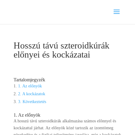
Hosszú távú szteroidkúrák
előnyei és kockázatai
Tartalomjegyzék
1. Az előnyök
2. A kockázatok
3. Következtetés
1. Az előnyök
A hosszú távú szteroidkúrák alkalmazása számos előnnyel és
kockázattal járhat. Az előnyök közé tartozik az izomtömeg
növekedése és a fizikai teljesítmény javulása, míg a kockázatok