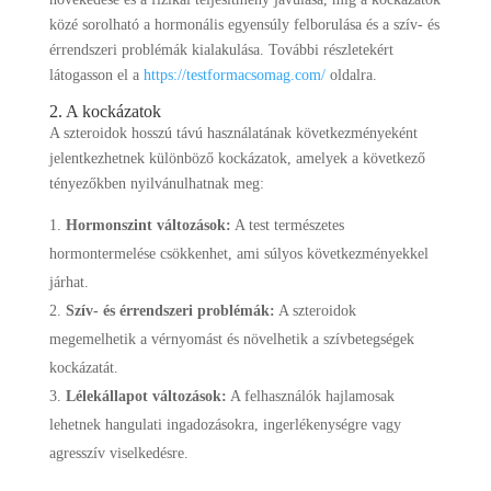
közé sorolható a hormonális egyensúly felborulása és a szív- és
érrendszeri problémák kialakulása. További részletekért
látogasson el a
https://testformacsomag.com/
oldalra.
2. A kockázatok
A szteroidok hosszú távú használatának következményeként
jelentkezhetnek különböző kockázatok, amelyek a következő
tényezőkben nyilvánulhatnak meg:
Hormonszint változások:
A test természetes
hormontermelése csökkenhet, ami súlyos következményekkel
járhat.
Szív- és érrendszeri problémák:
A szteroidok
megemelhetik a vérnyomást és növelhetik a szívbetegségek
kockázatát.
Lélekállapot változások:
A felhasználók hajlamosak
lehetnek hangulati ingadozásokra, ingerlékenységre vagy
agresszív viselkedésre.