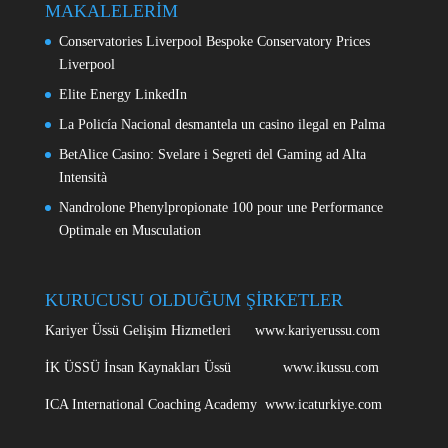
MAKALELERİM
Conservatories Liverpool Bespoke Conservatory Prices
Liverpool
Elite Energy LinkedIn
La Policía Nacional desmantela un casino ilegal en Palma
BetAlice Casino: Svelare i Segreti del Gaming ad Alta
Intensità
Nandrolone Phenylpropionate 100 pour une Performance
Optimale en Musculation
KURUCUSU OLDUĞUM ŞİRKETLER
Kariyer Üssü Gelişim Hizmetleri www.kariyerussu.com
İK ÜSSÜ İnsan Kaynakları Üssü www.ikussu.com
ICA International Coaching Academy www.icaturkiye.com