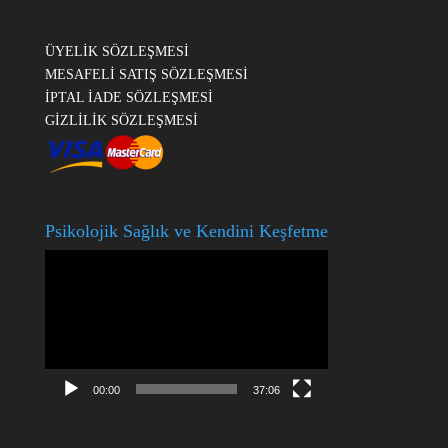
ÜYELİK SÖZLEŞMESİ
MESAFELİ SATIŞ SÖZLEŞMESİ
İPTAL İADE SÖZLEŞMESİ
GİZLİLİK SÖZLEŞMESİ
Psikolojik Sağlık ve Kendini Keşfetme
Video
oynatıcı
00:00
37:06