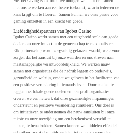
Met het Giving Back Initiative nodigen we je uit om samen
met ons te werken aan een betere toekomst, waarin iedereen de
kans krijgt om te floreren. Samen kunnen we onze passie voor
gaming omzetten in een kracht ten goede.
Liefdadigheidspartners van Igobet Casino
Igobet Casino werkt samen met een uitgebreid scala aan goede
doelen om onze impact in de gemeenschap te maximaliseren.
Elk partnerschap wordt zorgvuldig gekozen, waarbij we ervoor
zorgen dat het aansluit bij onze waarden en ons streven naar
maatschappelijke verantwoordelijkheid. We werken nauw
samen met organisaties die de nadruk leggen op onderwijs,
gezondheid en welzijn, omdat we geloven in het faciliteren van
een positieve verandering in iemands leven. Door contact te
leggen met lokale goede doelen en non-profitorganisaties
creëren we een netwerk dat onze gezamenlijke inspanningen
ondersteunt en positieve verandering stimuleert. Ons doel is
om initiatieven te ondersteunen die nauw aansluiten bij onze
missie en onze toewijding om een betekenisvol verschil te
maken, te benadrukken. Samen kunnen we middelen effectief
gebruiken, zodat elke bijdrage leidt tot concrete voordelen