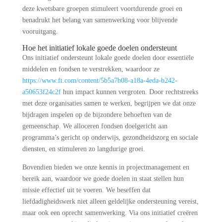
deze kwetsbare groepen stimuleert voortdurende groei en
benadrukt het belang van samenwerking voor blijvende
vooruitgang.
Hoe het initiatief lokale goede doelen ondersteunt
Ons initiatief ondersteunt lokale goede doelen door essentiële
middelen en fondsen te verstrekken, waardoor ze
https://www.ft.com/content/5b5a7b08-a18a-4eda-b242-
a50653f24c2f
hun impact kunnen vergroten. Door rechtstreeks
met deze organisaties samen te werken, begrijpen we dat onze
bijdragen inspelen op de bijzondere behoeften van de
gemeenschap. We alloceren fondsen doelgericht aan
programma’s gericht op onderwijs, gezondheidszorg en sociale
diensten, en stimuleren zo langdurige groei.
Bovendien bieden we onze kennis in projectmanagement en
bereik aan, waardoor we goede doelen in staat stellen hun
missie effectief uit te voeren. We beseffen dat
liefdadigheidswerk niet alleen geldelijke ondersteuning vereist,
maar ook een oprecht samenwerking. Via ons initiatief creëren