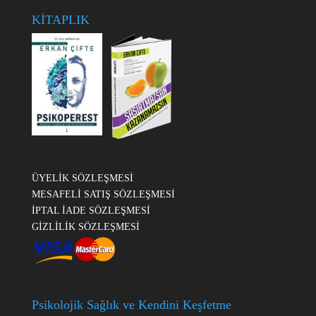
KİTAPLIK
ÜYELİK SÖZLEŞMESİ
MESAFELİ SATIŞ SÖZLEŞMESİ
İPTAL İADE SÖZLEŞMESİ
GİZLİLİK SÖZLEŞMESİ
Psikolojik Sağlık ve Kendini Keşfetme