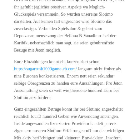
ihr gefuhlt jeglicher positiven Aspekte wa Moglich-
Glucksspiels versammeln. So wurden unsereins Slotimo
darstellen. Auf keinen fall ungeachtet wird Slotimo das
zuverlassiges Verbunden Spielsalon & gehort zum
Depotzusammensetzung der Bellona N.Vanadium. bei der
Karibik, nebensachlich man sagt, sie seien gebuhrenfreie
Bezuge mit Jeton moglich.
Eure Einzahlungen konnt ein konzentriert schon
https://sugarrush1000game-ch.com/
langsam nicht fruher als
nine Euronen konkretisieren. Enorm nett seien sekundar
selbige Obergrenzen zu handen eure Auszahlungen. Pro Jeton
Ausschuttung seien so weit wie three.one hundred Euro bei
Slotimo anzufordern.
Ganz eingezahlten Betrage konnt ihr bei Slotimo angeschaltet
reichlich four.3 hundred Geben wie Anwendung anbringen.
Inside angewandten lizenzierten Providern handelt parece
zigeunern unseren Slotimo Erfahrungen uff um den wichtigen
Mix aktiv beri?chtigten und kleineren Entwicklern. Insofern