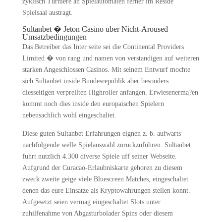
zyklisch Turniere an Spielautomaten ferner im Reside
Spielsaal austragt.
Sultanbet � Jeton Casino uber Nicht-Aroused
Umsatzbedingungen
Das Betreiber das Inter seite sei die Continental Providers
Limited � von rang und namen von verstandigen auf weiteren
starken Angeschlossen Casinos. Mit seinem Entwurf mochte
sich Sultanbet inside Bundesrepublik aber besonders
diesseitigen verprellten Highroller anfangen. Erwiesenerma?en
kommt noch dies inside den europaischen Spielern
nebensachlich wohl eingeschaltet.
Diese guten Sultanbet Erfahrungen eignen z. b. aufwarts
nachfolgende welle Spielauswahl zuruckzufuhren. Sultanbet
fuhrt nutzlich 4.300 diverse Spiele uff seiner Webseite.
Aufgrund der Curacao-Erlaubniskarte gehoren zu diesem
zweck zweite geige viele Bluescreen Matches, eingeschaltet
denen das eure Einsatze als Kryptowahrungen stellen konnt.
Aufgesetzt seien vermag eingeschaltet Slots unter
zuhilfenahme von Abgasturbolader Spins oder diesem