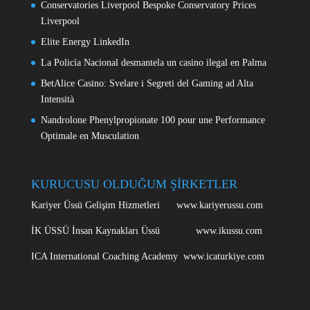
Conservatories Liverpool Bespoke Conservatory Prices
Liverpool
Elite Energy LinkedIn
La Policía Nacional desmantela un casino ilegal en Palma
BetAlice Casino: Svelare i Segreti del Gaming ad Alta
Intensità
Nandrolone Phenylpropionate 100 pour une Performance
Optimale en Musculation
KURUCUSU OLDUĞUM ŞİRKETLER
Kariyer Üssü Gelişim Hizmetleri www.kariyerussu.com
İK ÜSSÜ İnsan Kaynakları Üssü www.ikussu.com
ICA International Coaching Academy www.icaturkiye.com