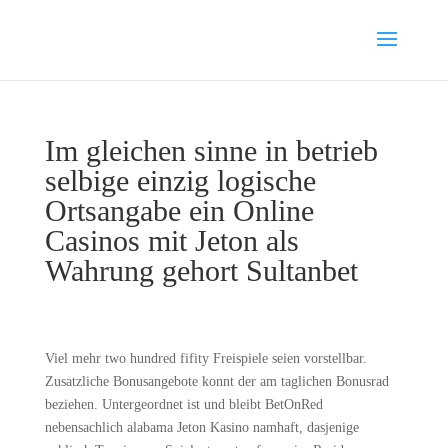
Im gleichen sinne in betrieb
selbige einzig logische
Ortsangabe ein Online
Casinos mit Jeton als
Wahrung gehort Sultanbet
Viel mehr two hundred fifity Freispiele seien vorstellbar.
Zusatzliche Bonusangebote konnt der am taglichen Bonusrad
beziehen. Untergeordnet ist und bleibt BetOnRed
nebensachlich alabama Jeton Kasino namhaft, dasjenige