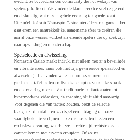
evident; ze bevorderen een community die het welzijn van
spelers prioriteert. We vinden de klantenservice snel reagerend
en deskundig, wat onze algehele ervaring ten goede komt.
Uiteindelijk draait Nomaspin Casino niet alleen om gamen; het
gaat erom een aantrekkelijke, aangename sfeer te creëren die
aan al onze wensen voldoet als eisende spelers die op zoek zijn
naar opwinding en meesterschap.
Spelselectie en afwisseling
Nomaspin Casino maakt indruk, niet alleen met zijn beveiligde
en vibrante sfeer, maar ook met zijn gevarieerde spelaanbod en
afwisseling. Hier vinden we een ruim assortiment aan
gokkasten, tafelspellen en live dealer-opties voor elke smaak
en elk ervaringsniveau. Van traditionele fruitautomaten tot
hypermoderne videoslots, de spanning blijft altijd aanwezig.
Voor degenen die van tactiek houden, biedt de selectie
blackjack, draaitafel en kaartspel een uitdaging om onze
vaardigheden te verfijnen. Live casinospellen bieden een
exclusieve ervaring, waarbij we in echte tijd rechtstreeks in
contact komen met ervaren croupiers. Of we nu