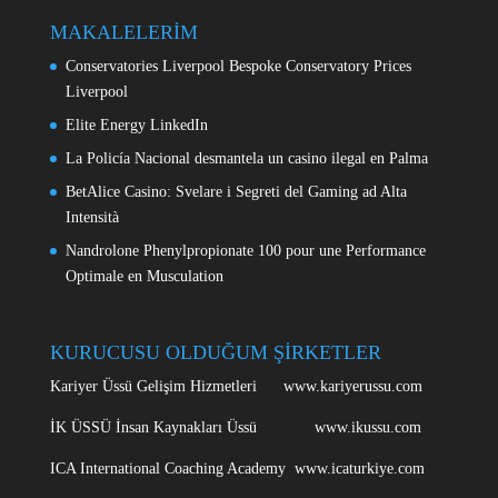
MAKALELERİM
Conservatories Liverpool Bespoke Conservatory Prices
Liverpool
Elite Energy LinkedIn
La Policía Nacional desmantela un casino ilegal en Palma
BetAlice Casino: Svelare i Segreti del Gaming ad Alta
Intensità
Nandrolone Phenylpropionate 100 pour une Performance
Optimale en Musculation
KURUCUSU OLDUĞUM ŞİRKETLER
Kariyer Üssü Gelişim Hizmetleri www.kariyerussu.com
İK ÜSSÜ İnsan Kaynakları Üssü www.ikussu.com
ICA International Coaching Academy www.icaturkiye.com