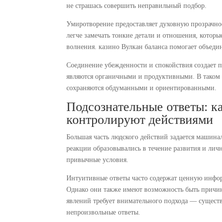
не страшась совершить неправильный подбор.
Умиротворение предоставляет духовную прозрачнос
легче замечать тонкие детали и отношения, кото
волнения. казино Вулкан баланса помогает объед
Соединение убежденности и спокойствия создает
являются органичными и продуктивными. В таком 
сохраняются обдуманными и ориентированными.
Подсознательные ответы: к
контролируют действиями
Большая часть людского действий задается машин
реакции образовывались в течение развития и лич
привычные условия.
Интуитивные ответы часто содержат ценную инфо
Однако они также имеют возможность быть причи
явлений требует внимательного подхода — существ
непроизвольные ответы.