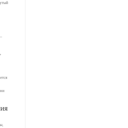
нутый
 —
ь
ется
они
ния
ы,