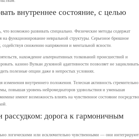
льствам.
ать внутреннее состояние, с целью
, что возможно развивать специально. Физические методы содержат
ся на функционирование невральной структуры. Серьезное брюшное
у, содействуя снижению напряжения и ментальной ясности.
оятельств, нахождение альтернативных толкований происшествий и
ровать. казино Вулкан духовной адаптивности позволяет не зацикливать
дить полезные опции даже в непростых условиях.
я изменения внутреннего положения. Телесная активность стремительно
емы, повышая уровень нейромедиаторов удовольствия и уменьшая
мимике имеют возможность влиять на чувственное состояние посредств
кой.
 рассудком: дорога к гармоничным
ьно логическими или исключительно чувственными — они интегрируют