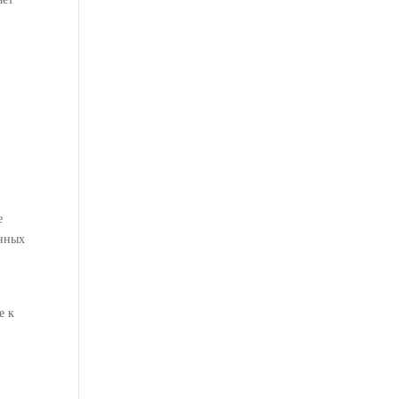
е
енных
и
е к