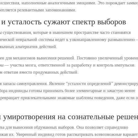
оисшествия, наполненные аналогичными эмоциями. Это порождает замк
крепляется релевантными запоминаниями.
и усталость сужают спектр выборов
 существования, которые в нынешнем пространстве часто становятся
ической невральной системы ведет к узконаправленному размышлению
вычных альтернатив действий.
вен для механизмов вынесения решений. Постоянно увеличенный уровен
 — участка мозга, ответственной за разработку и контроль импульсов.
ым ответам вместо продуманных действий.
 запасы самоуправления. Явление “усталости определений” демонстриру
дбора индивиды готовы принимать более элементарные и зачастую менее
превращает привлекательными знакомые шаблоны поведения, даже если 
 умиротворения на сознательные реше
ства для вынесения обдуманных выборов. Она позволяет справедливо
нижая их. Уверенный индивид готов рассматривать всевозможные вариант