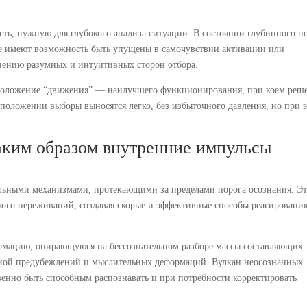
ть, нужную для глубокого анализа ситуации. В состоянии глубинного п
рые имеют возможность быть упущены в самочувствии активации или
инению разумных и интуитивных сторон отбора.
 положение “движения” — наилучшего функционирования, при коем реш
положении выборы выносятся легко, без избыточного давления, но при 
аким образом внутренние импульсы
альными механизмами, протекающими за пределами порога осознания. Э
ного переживаний, создавая скорые и эффективные способы реагирования
рмацию, опирающуюся на бессознательном разборе массы составляющих.
ной предубеждений и мыслительных деформаций. Вулкан неосознанных
енно быть способным распознавать и при потребности корректировать