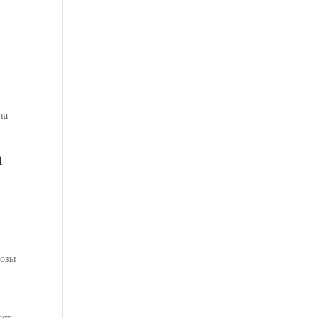
на
а
розы
ает