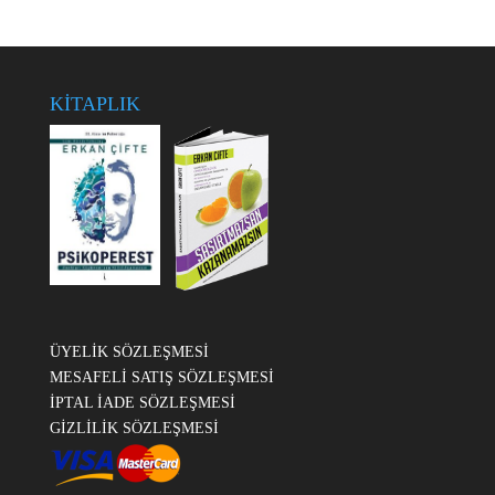
KİTAPLIK
ÜYELİK SÖZLEŞMESİ
MESAFELİ SATIŞ SÖZLEŞMESİ
İPTAL İADE SÖZLEŞMESİ
GİZLİLİK SÖZLEŞMESİ