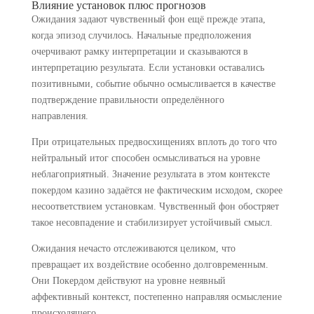
Влияние установок плюс прогнозов
Ожидания задают чувственный фон ещё прежде этапа,
когда эпизод случилось. Начальные предположения
очерчивают рамку интерпретации и сказываются в
интерпретацию результата. Если установки оставались
позитивными, событие обычно осмысливается в качестве
подтверждение правильности определённого
направления.
При отрицательных предвосхищениях вплоть до того что
нейтральный итог способен осмысливаться на уровне
неблагоприятный. Значение результата в этом контексте
покердом казино задаётся не фактическим исходом, скорее
несоответствием установкам. Чувственный фон обостряет
такое несовпадение и стабилизирует устойчивый смысл.
Ожидания нечасто отслеживаются целиком, что
превращает их воздействие особенно долговременным.
Они Покердом действуют на уровне неявный
аффективный контекст, постепенно направляя осмысление
происходящего.