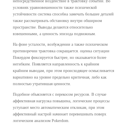
непосредственное воздействие в трактовку событий. Во
условиях уравновешенности также психической
устойчивости система способна замечать большее деталей
также рассматривать обстановку внутри обширном
пространстве. Выводы делаются относительно
взвешенными, а ценность эпизода подвижным.
На фоне усталости, возбуждении а также психическом
противоречии трактовка сокращается. оценка ситуации
Покердом фиксируется быстрее, но оказывается более
негибким. Появляется направленность к крайним
крайним выводам, при этом происходящее осмысливается
вариативно на уровне предельно критичная, либо как
полностью утратившая ценности.
Подобное объясняется с перекосом ресурсов. В случае
аффективная нагрузка повышена, логические процессы
уступают место автоматическим откликам, при этом
аффективный настрой начинает перевешивать поверх
логическим анализом Pokerdom.