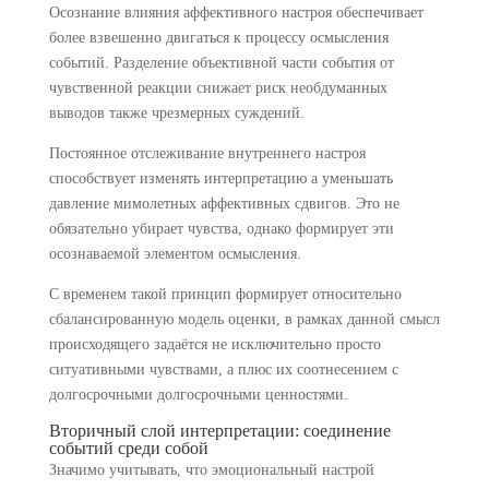
Осознание влияния аффективного настроя обеспечивает
более взвешенно двигаться к процессу осмысления
событий. Разделение объективной части события от
чувственной реакции снижает риск необдуманных
выводов также чрезмерных суждений.
Постоянное отслеживание внутреннего настроя
способствует изменять интерпретацию а уменьшать
давление мимолетных аффективных сдвигов. Это не
обязательно убирает чувства, однако формирует эти
осознаваемой элементом осмысления.
С временем такой принцип формирует относительно
сбалансированную модель оценки, в рамках данной смысл
происходящего задаётся не исключительно просто
ситуативными чувствами, а плюс их соотнесением с
долгосрочными долгосрочными ценностями.
Вторичный слой интерпретации: соединение
событий среди собой
Значимо учитывать, что эмоциональный настрой