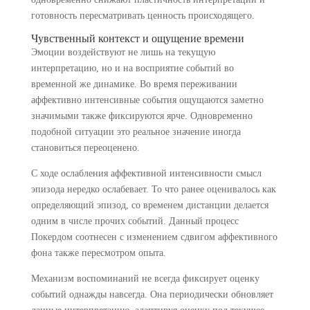
готовность пересматривать ценность происходящего.
Чувственный контекст и ощущение времени
Эмоции воздействуют не лишь на текущую
интерпретацию, но и на восприятие событий во
временной же динамике. Во время переживании
аффективно интенсивные события ощущаются заметно
значимыми также фиксируются ярче. Одновременно
подобной ситуации это реальное значение иногда
становиться переоценено.
С ходе ослабления аффективной интенсивности смысл
эпизода нередко ослабевает. То что ранее оценивалось как
определяющий эпизод, со временем дистанции делается
одним в числе прочих событий. Данный процесс
Покердом соотнесен с изменением сдвигом аффективного
фона также пересмотром опыта.
Механизм воспоминаний не всегда фиксирует оценку
событий однажды навсегда. Она периодически обновляет