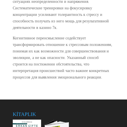
ситуациях неопределенности и напряжения.
Систематические тренировки на фокусировку
концентрации усиливают толерантность к стрессу и
способность получать из него мощь для результативной
деятельности в казино 7к.
Когнитивное переосмысление содействует
трансформировать отношение к стрессовым положениям,
понимая их как возможности для совершенствования и
эволюции, а не как опасности. Указанный способ
строится на постижении обстоятельства, что
интерпретация происшествий часто важнее конкретных
процессов для выявления эмоционального реакции.
KİTAPLIK