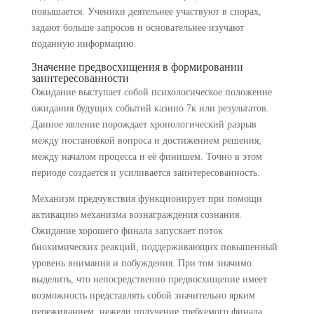
повышается. Ученики деятельнее участвуют в спорах,
задают больше запросов и основательнее изучают
поданную информацию.
Значение предвосхищения в формировании
заинтересованности
Ожидание выступает собой психологическое положение
ожидания будущих событий казино 7к или результатов.
Данное явление порождает хронологический разрыв
между постановкой вопроса и достижением решения,
между началом процесса и её финишем. Точно в этом
периоде создается и усиливается заинтересованность.
Механизм предчувствия функционирует при помощи
активацию механизма вознаграждения сознания.
Ожидание хорошего финала запускает поток
биохимических реакций, поддерживающих повышенный
уровень внимания и побуждения. При том значимо
выделить, что непосредственно предвосхищение имеет
возможность представлять собой значительно ярким
переживанием, нежели получение требуемого финала.