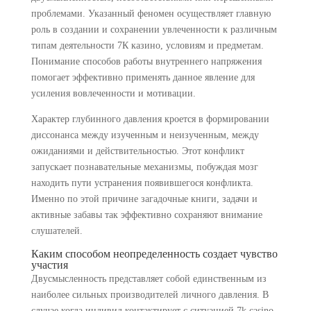
проблемами. Указанный феномен осуществляет главную
роль в создании и сохранении увлеченности к различным
типам деятельности 7К казино, условиям и предметам.
Понимание способов работы внутреннего напряжения
помогает эффективно применять данное явление для
усиления вовлеченности и мотивации.
Характер глубинного давления кроется в формировании
диссонанса между изученным и неизученным, между
ожиданиями и действительностью. Этот конфликт
запускает познавательные механизмы, побуждая мозг
находить пути устранения появившегося конфликта.
Именно по этой причине загадочные книги, задачи и
активные забавы так эффективно сохраняют внимание
слушателей.
Каким способом неопределенность создает чувство
участия
Двусмысленность представляет собой единственным из
наиболее сильных производителей личного давления. В
случае когда индивид контактирует с ситуацией 7k casino,