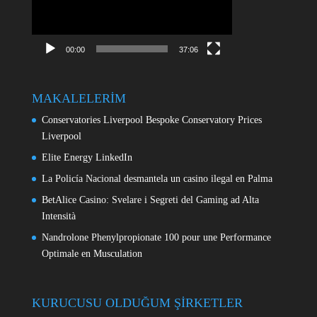
00:00
37:06
MAKALELERİM
Conservatories Liverpool Bespoke Conservatory Prices
Liverpool
Elite Energy LinkedIn
La Policía Nacional desmantela un casino ilegal en Palma
BetAlice Casino: Svelare i Segreti del Gaming ad Alta
Intensità
Nandrolone Phenylpropionate 100 pour une Performance
Optimale en Musculation
KURUCUSU OLDUĞUM ŞİRKETLER