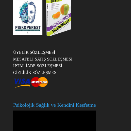
ÜYELİK SÖZLEŞMESİ
MESAFELİ SATIŞ SÖZLEŞMESİ
İPTAL İADE SÖZLEŞMESİ
GİZLİLİK SÖZLEŞMESİ
Psikolojik Sağlık ve Kendini Keşfetme
Video
oynatıcı