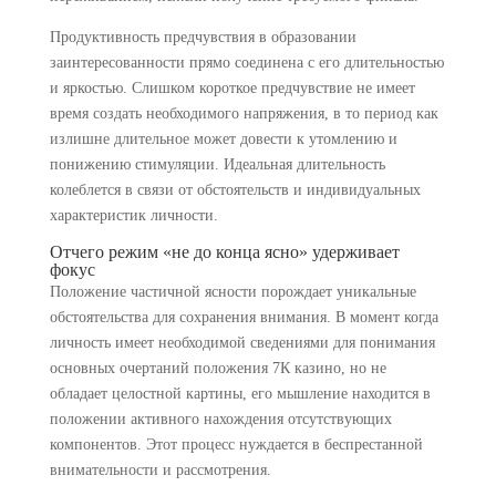
Продуктивность предчувствия в образовании
заинтересованности прямо соединена с его длительностью
и яркостью. Слишком короткое предчувствие не имеет
время создать необходимого напряжения, в то период как
излишне длительное может довести к утомлению и
понижению стимуляции. Идеальная длительность
колеблется в связи от обстоятельств и индивидуальных
характеристик личности.
Отчего режим «не до конца ясно» удерживает
фокус
Положение частичной ясности порождает уникальные
обстоятельства для сохранения внимания. В момент когда
личность имеет необходимой сведениями для понимания
основных очертаний положения 7К казино, но не
обладает целостной картины, его мышление находится в
положении активного нахождения отсутствующих
компонентов. Этот процесс нуждается в беспрестанной
внимательности и рассмотрения.