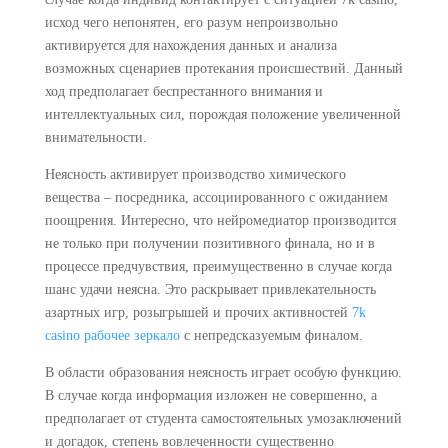
исход чего непонятен, его разум непроизвольно
активируется для нахождения данных и анализа
возможных сценариев протекания происшествий. Данный
ход предполагает беспрестанного внимания и
интеллектуальных сил, порождая положение увеличенной
внимательности.
Неясность активирует производство химического
вещества – посредника, ассоциированного с ожиданием
поощрения. Интересно, что нейромедиатор производится
не только при получении позитивного финала, но и в
процессе предчувствия, преимущественно в случае когда
шанс удачи неясна. Это раскрывает привлекательность
азартных игр, розыгрышей и прочих активностей
7k
casino рабочее зеркало
с непредсказуемым финалом.
В области образования неясность играет особую функцию.
В случае когда информация изложен не совершенно, а
предполагает от студента самостоятельных умозаключений
и догадок, степень вовлеченности существенно