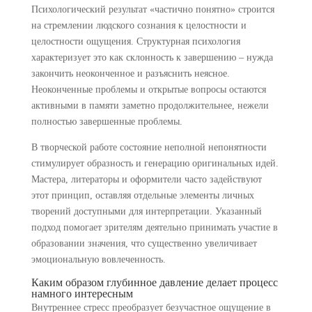
Психологический результат «частично понятно» строится
на стремлении людского сознания к целостности и
целостности ощущения. Структурная психология
характеризует это как склонность к завершению – нужда
закончить неоконченное и разъяснить неясное.
Неоконченные проблемы и открытые вопросы остаются
активными в памяти заметно продолжительнее, нежели
полностью завершенные проблемы.
В творческой работе состояние неполной непонятности
стимулирует образность и генерацию оригинальных идей.
Мастера, литераторы и оформители часто задействуют
этот принцип, оставляя отдельные элементы личных
творений доступными для интерпретации. Указанный
подход помогает зрителям деятельно принимать участие в
образовании значения, что существенно увеличивает
эмоциональную вовлеченность.
Каким образом глубинное давление делает процесс
намного интересным
Внутреннее стресс преобразует безучастное ощущение в