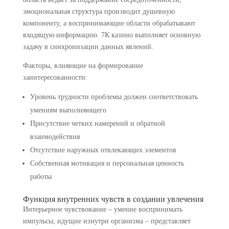
эмоциональная структура производит душевную
компоненту, а воспринимающие области обрабатывают
входящую информацию. 7К казино выполняет основную
задачу в синхронизации данных явлений.
Факторы, влияющие на формирование
заинтересованности:
Уровень трудности проблемы должен соответствовать
умениям выполняющего
Присутствие четких намерений и обратной
взаимодействия
Отсутствие наружных отвлекающих элементов
Собственная мотивация и персональная ценность
работы
Функция внутренних чувств в создании увлечения
Интерьерное чувствование – умение воспринимать
импульсы, идущие изнутри организма – представляет