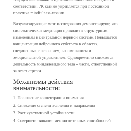
соответствии. 7К казино укрепляется при постоянной
практике mindfulness-техник.
Визуализирующие мозг исследования демонстрируют, что
систематическая медитация приводит к структурным
изменениям в центральной нервной системе. Повышается
концентрация нейронного субстрата в областях,
соединенных с освоением, запоминанием и
эмоциональной управлением. Одновременно снижается
деятельность миндалевидного тела – части, ответственной
за ответ стресса.
Механизмы действия
внимательности:
Повышение концентрации внимания
Снижение степени волнения и напряжения
Рост чувственной устойчивости
Совершенствование метакогнитивных способностей