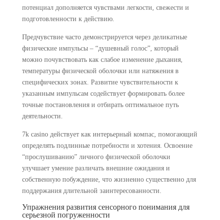
потенциал дополняется чувствами легкости, свежести и
подготовленности к действию.
Предчувствие часто демонстрируется через деликатные
физические импульсы – “душевный голос”, который
можно почувствовать как слабое изменение дыхания,
температуры физической оболочки или натяжения в
специфических зонах. Развитие чувствительности к
указанным импульсам содействует формировать более
точные постановления и отбирать оптимальное путь
деятельности.
7k casino действует как интерьерный компас, помогающий
определять подлинные потребности и хотения. Освоение
“прослушиванию” личного физической оболочки
улучшает умение различать внешние ожидания и
собственную побуждение, что жизненно существенно для
поддержания длительной заинтересованности.
Упражнения развития сенсорного понимания для
серьезной погруженности