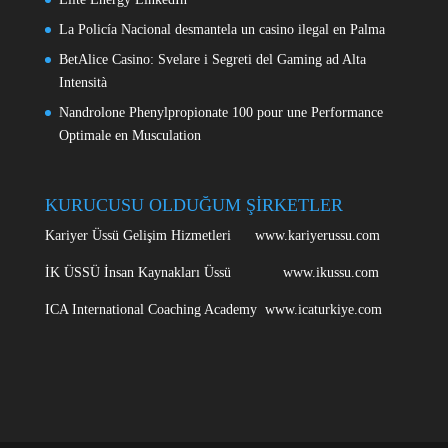
La Policía Nacional desmantela un casino ilegal en Palma
BetAlice Casino: Svelare i Segreti del Gaming ad Alta
Intensità
Nandrolone Phenylpropionate 100 pour une Performance
Optimale en Musculation
KURUCUSU OLDUĞUM ŞİRKETLER
Kariyer Üssü Gelişim Hizmetleri www.kariyerussu.com
İK ÜSSÜ İnsan Kaynakları Üssü www.ikussu.com
ICA International Coaching Academy www.icaturkiye.com