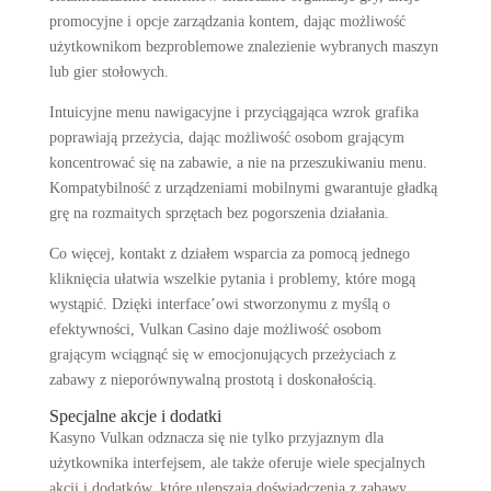
promocyjne i opcje zarządzania kontem, dając możliwość
użytkownikom bezproblemowe znalezienie wybranych maszyn
lub gier stołowych.
Intuicyjne menu nawigacyjne i przyciągająca wzrok grafika
poprawiają przeżycia, dając możliwość osobom grającym
koncentrować się na zabawie, a nie na przeszukiwaniu menu.
Kompatybilność z urządzeniami mobilnymi gwarantuje gładką
grę na rozmaitych sprzętach bez pogorszenia działania.
Co więcej, kontakt z działem wsparcia za pomocą jednego
kliknięcia ułatwia wszelkie pytania i problemy, które mogą
wystąpić. Dzięki interface’owi stworzonymu z myślą o
efektywności, Vulkan Casino daje możliwość osobom
grającym wciągnąć się w emocjonujących przeżyciach z
zabawy z nieporównywalną prostotą i doskonałością.
Specjalne akcje i dodatki
Kasyno Vulkan odznacza się nie tylko przyjaznym dla
użytkownika interfejsem, ale także oferuje wiele specjalnych
akcji i dodatków, które ulepszają doświadczenia z zabawy.