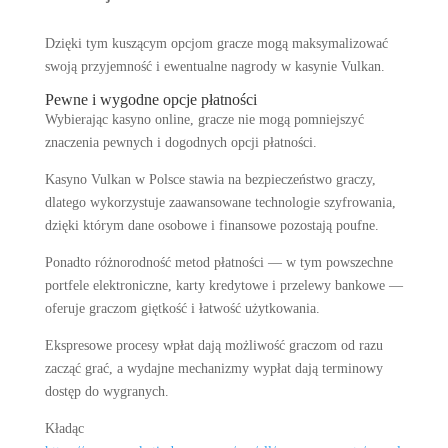
Dzięki tym kuszącym opcjom gracze mogą maksymalizować
swoją przyjemność i ewentualne nagrody w kasynie Vulkan.
Pewne i wygodne opcje płatności
Wybierając kasyno online, gracze nie mogą pomniejszyć
znaczenia pewnych i dogodnych opcji płatności.
Kasyno Vulkan w Polsce stawia na bezpieczeństwo graczy,
dlatego wykorzystuje zaawansowane technologie szyfrowania,
dzięki którym dane osobowe i finansowe pozostają poufne.
Ponadto różnorodność metod płatności — w tym powszechne
portfele elektroniczne, karty kredytowe i przelewy bankowe —
oferuje graczom giętkość i łatwość użytkowania.
Ekspresowe procesy wpłat dają możliwość graczom od razu
zacząć grać, a wydajne mechanizmy wypłat dają terminowy
dostęp do wygranych.
Kładąc