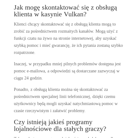
Jak mogę skontaktować się z obsługą
klienta w kasynie Vulkan?
Klienci chcący skontaktować się z obsługą klienta mogą to
zrobić za pośrednictwem rozmaitych kanałów. Mogą użyć z
funkcji czatu na żywo na stronie internetowej, aby uzyskać
szybką pomoc i mieć gwarancję, że ich pytania zostaną szybko
rozpatrzone.
Inaczej, w przypadku mniej pilnych problemów dostępna jest
pomoc e-mailowa, a odpowiedzi są dostarczane zazwyczaj w
ciągu 24 godzin.
Ponadto, z obsługą klienta można się skontaktować za
pośrednictwem specjalnej linii telefonicznej, dzięki czemu
użytkownicy będą mogli uzyskać natychmiastową pomoc w
czasie rzeczywistym i załatwić problemy.
Czy istnieją jakieś programy
lojalnościowe dla stałych graczy?