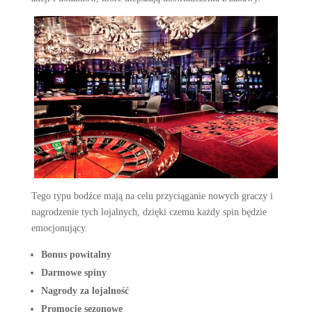
Tego typu bodźce mają na celu przyciąganie nowych graczy i
nagrodzenie tych lojalnych, dzięki czemu każdy spin będzie
emocjonujący.
Bonus powitalny
Darmowe spiny
Nagrody za lojalność
Promocje sezonowe