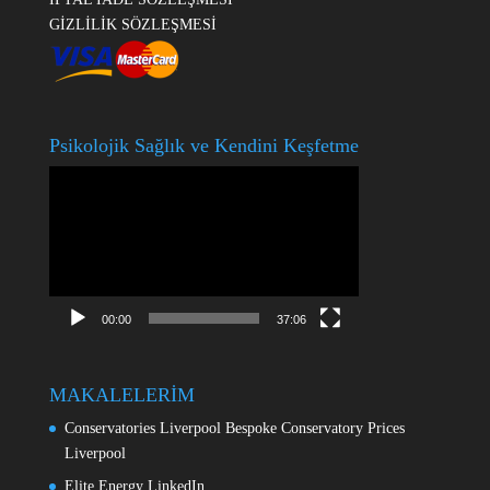
GİZLİLİK SÖZLEŞMESİ
Psikolojik Sağlık ve Kendini Keşfetme
Video
oynatıcı
00:00
37:06
MAKALELERİM
Conservatories Liverpool Bespoke Conservatory Prices
Liverpool
Elite Energy LinkedIn