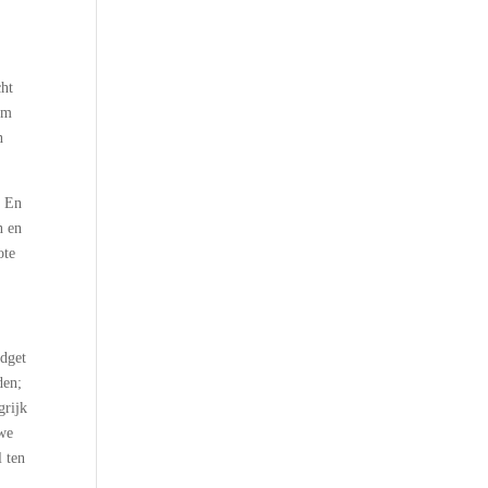
cht
om
n
. En
n en
ote
udget
den;
grijk
 we
l ten