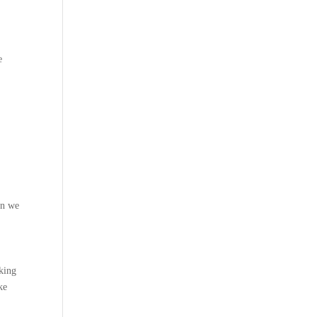
e
en we
rking
ke