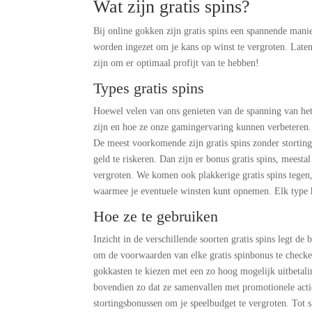
Wat zijn gratis spins?
Bij online gokken zijn gratis spins een spannende manie
worden ingezet om je kans op winst te vergroten. Late
zijn om er optimaal profijt van te hebben!
Types gratis spins
Hoewel velen van ons genieten van de spanning van het s
zijn en hoe ze onze gamingervaring kunnen verbeteren. G
De meest voorkomende zijn gratis spins zonder storting, 
geld te riskeren. Dan zijn er bonus gratis spins, mees
vergroten. We komen ook plakkerige gratis spins tegen,
waarmee je eventuele winsten kunt opnemen. Elk type h
Hoe ze te gebruiken
Inzicht in de verschillende soorten gratis spins legt de 
om de voorwaarden van elke gratis spinbonus te checke
gokkasten te kiezen met een zo hoog mogelijk uitbetali
bovendien zo dat ze samenvallen met promotionele acti
stortingsbonussen om je speelbudget te vergroten. Tot sl