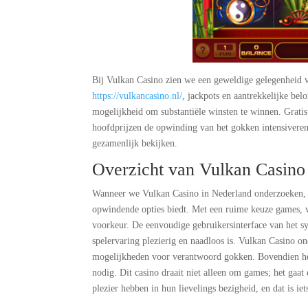
Bij Vulkan Casino zien we een geweldige gelegenheid v
https://vulkancasino.nl/
, jackpots en aantrekkelijke be
mogelijkheid om substantiële winsten te winnen. Gratis 
hoofdprijzen de opwinding van het gokken intensiveren
gezamenlijk bekijken.
Overzicht van Vulkan Casino
Wanneer we Vulkan Casino in Nederland onderzoeken, 
opwindende opties biedt. Met een ruime keuze games, v
voorkeur. De eenvoudige gebruikersinterface van het 
spelervaring plezierig en naadloos is. Vulkan Casino on
mogelijkheden voor verantwoord gokken. Bovendien heef
nodig. Dit casino draait niet alleen om games; het ga
plezier hebben in hun lievelings bezigheid, en dat is i