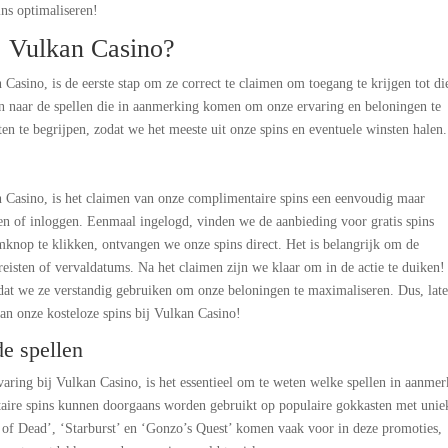
ins optimaliseren!
ij Vulkan Casino?
asino, is de eerste stap om ze correct te claimen om toegang te krijgen tot di
 naar de spellen die in aanmerking komen om onze ervaring en beloningen te
en te begrijpen, zodat we het meeste uit onze spins en eventuele winsten halen.
n Casino, is het claimen van onze complimentaire spins een eenvoudig maar
n of inloggen. Eenmaal ingelogd, vinden we de aanbieding voor gratis spins
mknop te klikken, ontvangen we onze spins direct. Het is belangrijk om de
reisten of vervaldatums. Na het claimen zijn we klaar om in de actie te duiken!
odat we ze verstandig gebruiken om onze beloningen te maximaliseren. Dus, lat
n onze kosteloze spins bij Vulkan Casino!
e spellen
aring bij Vulkan Casino, is het essentieel om te weten welke spellen in aanme
ire spins kunnen doorgaans worden gebruikt op populaire gokkasten met unie
 of Dead’, ‘Starburst’ en ‘Gonzo’s Quest’ komen vaak voor in deze promoties,