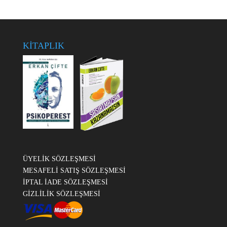
KİTAPLIK
ÜYELİK SÖZLEŞMESİ
MESAFELİ SATIŞ SÖZLEŞMESİ
İPTAL İADE SÖZLEŞMESİ
GİZLİLİK SÖZLEŞMESİ