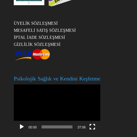
ÜYELİK SÖZLEŞMESİ
MESAFELİ SATIŞ SÖZLEŞMESİ
İPTAL İADE SÖZLEŞMESİ
GİZLİLİK SÖZLEŞMESİ
Psikolojik Sağlık ve Kendini Keşfetme
Video
oynatıcı
00:00
37:06