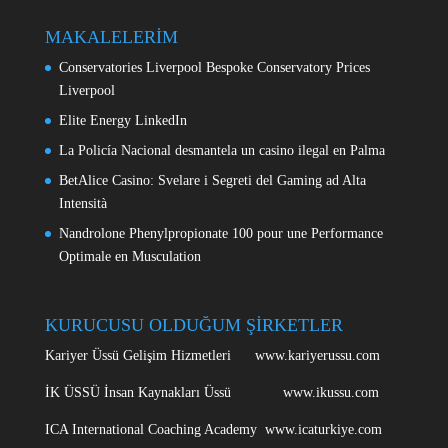
MAKALELERİM
Conservatories Liverpool Bespoke Conservatory Prices
Liverpool
Elite Energy LinkedIn
La Policía Nacional desmantela un casino ilegal en Palma
BetAlice Casino: Svelare i Segreti del Gaming ad Alta
Intensità
Nandrolone Phenylpropionate 100 pour une Performance
Optimale en Musculation
KURUCUSU OLDUĞUM ŞİRKETLER
Kariyer Üssü Gelişim Hizmetleri www.kariyerussu.com
İK ÜSSÜ İnsan Kaynakları Üssü www.ikussu.com
ICA International Coaching Academy www.icaturkiye.com