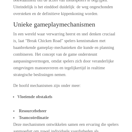
bekwaamheid om de acties van medespelers te begrijpen.
Uiteindelijk is het einddoel duidelijk: de weg ongeschonden
oversteken en de definitieve kippenkoning worden.
Unieke gameplaymechanismen
In een wereld waar verwarring heerst en snel denken cruciaal
is, laat “Break Chicken Road” spelers kennismaken met
baanbrekende gameplay-mechanieken die kunde en planning
combineren. Het concept van de game ondersteunt
aanpassingsvermogen, omdat spelers zich door veranderlijke
omgevingen manoeuvreren en tegelijkertijd in realtime
strategische beslissingen nemen.
De hoofd mechanismen zijn onder meer:
Vloeiende obstakels
Resourcebeheer
Teamcoördinatie
Deze mechanismen ontwikkelen samen een ervaring die spelers
aanmoedigt om zowel individuele vaardigheden als