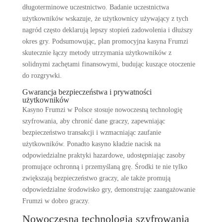
długoterminowe uczestnictwo. Badanie uczestnictwa
użytkowników wskazuje, że użytkownicy używający z tych
nagród często deklarują lepszy stopień zadowolenia i dłuższy
okres gry. Podsumowując, plan promocyjna kasyna Frumzi
skutecznie łączy metody utrzymania użytkowników z
solidnymi zachętami finansowymi, budując kuszące otoczenie
do rozgrywki.
Gwarancja bezpieczeństwa i prywatności
użytkowników
Kasyno Frumzi w Polsce stosuje nowoczesną technologię
szyfrowania, aby chronić dane graczy, zapewniając
bezpieczeństwo transakcji i wzmacniając zaufanie
użytkowników. Ponadto kasyno kładzie nacisk na
odpowiedzialne praktyki hazardowe, udostępniając zasoby
promujące ochronną i przemyślaną grę. Środki te nie tylko
zwiększają bezpieczeństwo graczy, ale także promują
odpowiedzialne środowisko gry, demonstrując zaangażowanie
Frumzi w dobro graczy.
Nowoczesna technologia szyfrowania