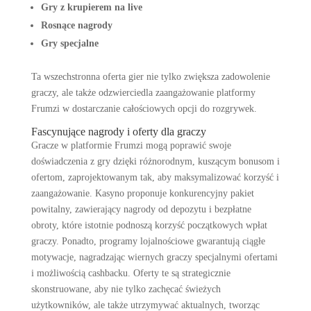
Gry z krupierem na live
Rosnące nagrody
Gry specjalne
Ta wszechstronna oferta gier nie tylko zwiększa zadowolenie
graczy, ale także odzwierciedla zaangażowanie platformy
Frumzi w dostarczanie całościowych opcji do rozgrywek.
Fascynujące nagrody i oferty dla graczy
Gracze w platformie Frumzi mogą poprawić swoje
doświadczenia z gry dzięki różnorodnym, kuszącym bonusom i
ofertom, zaprojektowanym tak, aby maksymalizować korzyść i
zaangażowanie. Kasyno proponuje konkurencyjny pakiet
powitalny, zawierający nagrody od depozytu i bezpłatne
obroty, które istotnie podnoszą korzyść początkowych wpłat
graczy. Ponadto, programy lojalnościowe gwarantują ciągłe
motywacje, nagradzając wiernych graczy specjalnymi ofertami
i możliwością cashbacku. Oferty te są strategicznie
skonstruowane, aby nie tylko zachęcać świeżych
użytkowników, ale także utrzymywać aktualnych, tworząc