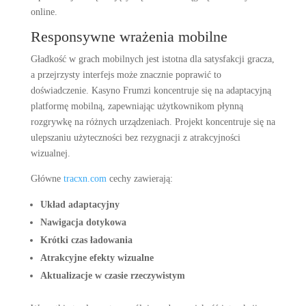
online.
Responsywne wrażenia mobilne
Gładkość w grach mobilnych jest istotna dla satysfakcji gracza,
a przejrzysty interfejs może znacznie poprawić to
doświadczenie. Kasyno Frumzi koncentruje się na adaptacyjną
platformę mobilną, zapewniając użytkownikom płynną
rozgrywkę na różnych urządzeniach. Projekt koncentruje się na
ulepszaniu użyteczności bez rezygnacji z atrakcyjności
wizualnej.
Główne
tracxn.com
cechy zawierają:
Układ adaptacyjny
Nawigacja dotykowa
Krótki czas ładowania
Atrakcyjne efekty wizualne
Aktualizacje w czasie rzeczywistym