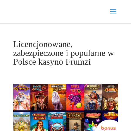
Licencjonowane,
zabezpieczone i popularne w
Polsce kasyno Frumzi