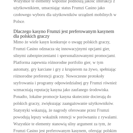
Wszystkie te elementy wspólnie podnoszą jakość interakcji z
użytkownikiem, umacniając status Frumzi Casino jako
czołowego wyboru dla użytkowników urządzeń mobilnych w
Polsce.
Dlaczego kasyno Frumzi jest preferowanym kasynem
dla polskich graczy
Mimo że wiele kasyn konkuruje o uwagę polskich graczy,
Frumzi Casino odznacza się innowacyjnymi opcjami gier,
silnymi zabezpieczeniami i spersonalizowanymi promocjami.
Platforma zapewnia różnorodne portfolio gier, w tym
automaty, gry karciane i gry z krupierem na żywo, spełniając
różnorodne preferencji graczy. Nowoczesne protokoły
szyfrowania i programy odpowiedzialnej gry Frumzi również
wzmacniają reputację kasyna jako zaufanego środowiska.
Ponadto, lokalne promocje kasyna skutecznie docierają do
polskich graczy, zwiększając zaangażowanie użytkowników.
Statystyki wskazują, że nagrody oferowane przez Frumzi
powodują lepszy wskaźnik retencji w porównaniu z rywalami.
Wszystkie te elementy stanowią silny argument za tym, że
Frumzi Casino jest preferowanym kasynem, oferując polskim