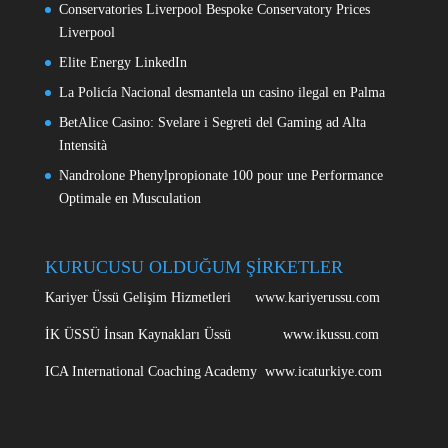
Conservatories Liverpool Bespoke Conservatory Prices
Liverpool
Elite Energy LinkedIn
La Policía Nacional desmantela un casino ilegal en Palma
BetAlice Casino: Svelare i Segreti del Gaming ad Alta
Intensità
Nandrolone Phenylpropionate 100 pour une Performance
Optimale en Musculation
KURUCUSU OLDUĞUM ŞİRKETLER
Kariyer Üssü Gelişim Hizmetleri www.kariyerussu.com
İK ÜSSÜ İnsan Kaynakları Üssü www.ikussu.com
ICA International Coaching Academy www.icaturkiye.com