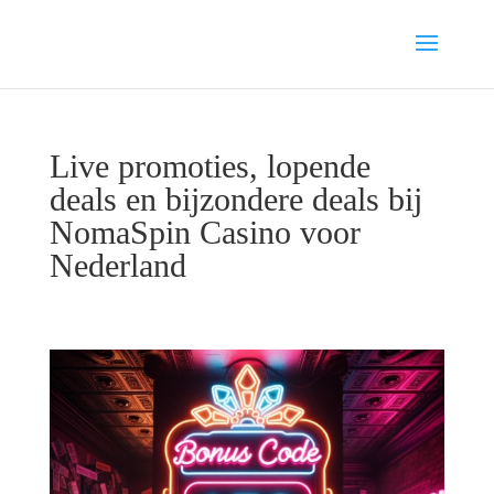
Live promoties, lopende
deals en bijzondere deals bij
NomaSpin Casino voor
Nederland