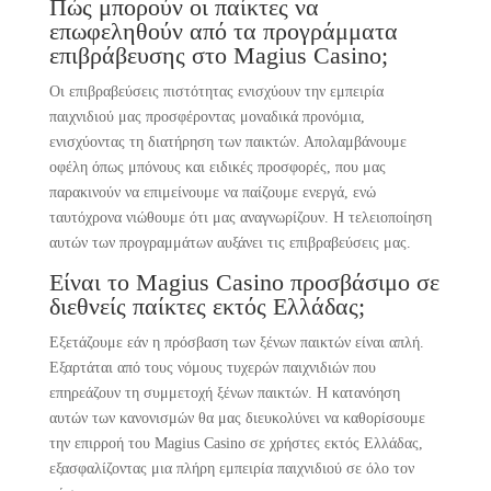
Πώς μπορούν οι παίκτες να
επωφεληθούν από τα προγράμματα
επιβράβευσης στο Magius Casino;
Οι επιβραβεύσεις πιστότητας ενισχύουν την εμπειρία
παιχνιδιού μας προσφέροντας μοναδικά προνόμια,
ενισχύοντας τη διατήρηση των παικτών. Απολαμβάνουμε
οφέλη όπως μπόνους και ειδικές προσφορές, που μας
παρακινούν να επιμείνουμε να παίζουμε ενεργά, ενώ
ταυτόχρονα νιώθουμε ότι μας αναγνωρίζουν. Η τελειοποίηση
αυτών των προγραμμάτων αυξάνει τις επιβραβεύσεις μας.
Είναι το Magius Casino προσβάσιμο σε
διεθνείς παίκτες εκτός Ελλάδας;
Εξετάζουμε εάν η πρόσβαση των ξένων παικτών είναι απλή.
Εξαρτάται από τους νόμους τυχερών παιχνιδιών που
επηρεάζουν τη συμμετοχή ξένων παικτών. Η κατανόηση
αυτών των κανονισμών θα μας διευκολύνει να καθορίσουμε
την επιρροή του Magius Casino σε χρήστες εκτός Ελλάδας,
εξασφαλίζοντας μια πλήρη εμπειρία παιχνιδιού σε όλο τον