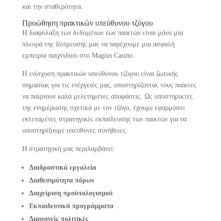
και την σταθερότητα.
Προώθηση πρακτικών υπεύθυνου τζόγου
Η διαφύλαξη των δεδομένων των παικτών είναι μόνο μία
πλευρά της δέσμευσής μας να παρέχουμε μια ασφαλή
εμπειρία παιχνιδιού στο Magius Casino.
Η ενίσχυση πρακτικών υπεύθυνου τζόγου είναι ζωτικής
σημασίας για τις ενέργειές μας, υποστηρίζοντας τους παίκτες
να παίρνουν καλά μελετημένες αποφάσεις. Ως υποστηρικτές
της ενημέρωσης σχετικά με τον τζόγο, έχουμε εφαρμόσει
εκτεταμένες στρατηγικές εκπαίδευσης των παικτών για να
υποστηρίξουμε υπεύθυνες συνήθειες.
Η στρατηγική μας περιλαμβάνει:
Διαδραστικά εργαλεία
Διαθεσιμότητα πόρων
Διαχείριση προϋπολογισμού
Εκπαιδευτικά προγράμματα
Διαφανείς πολιτικές