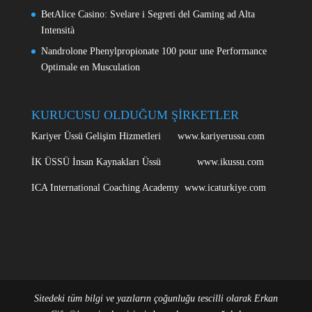
BetAlice Casino: Svelare i Segreti del Gaming ad Alta
Intensità
Nandrolone Phenylpropionate 100 pour une Performance
Optimale en Musculation
KURUCUSU OLDUĞUM ŞİRKETLER
Kariyer Üssü Gelişim Hizmetleri www.kariyerussu.com
İK ÜSSÜ İnsan Kaynakları Üssü www.ikussu.com
ICA International Coaching Academy www.icaturkiye.com
Sitedeki tüm bilgi ve yazıların çoğunluğu tescilli olarak Erkan