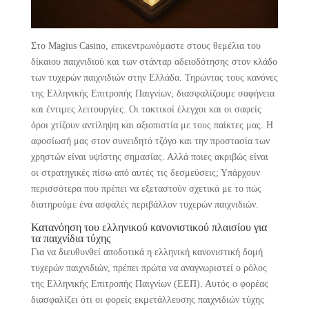
Στο Magius Casino, επικεντρωνόμαστε στους θεμέλια του
δίκαιου παιχνιδιού και των στάνταρ αδειοδότησης στον κλάδο
των τυχερών παιχνιδιών στην Ελλάδα. Τηρώντας τους κανόνες
της Ελληνικής Επιτροπής Παιγνίων, διασφαλίζουμε σαφήνεια
και έντιμες λειτουργίες. Οι τακτικοί έλεγχοι και οι σαφείς
όροι χτίζουν αντίληψη και αξιοπιστία με τους παίκτες μας. Η
αφοσίωσή μας στον συνειδητό τζόγο και την προστασία των
χρηστών είναι υψίστης σημασίας. Αλλά ποιες ακριβώς είναι
οι στρατηγικές πίσω από αυτές τις δεσμεύσεις; Υπάρχουν
περισσότερα που πρέπει να εξεταστούν σχετικά με το πώς
διατηρούμε ένα ασφαλές περιβάλλον τυχερών παιχνιδιών.
Κατανόηση του ελληνικού κανονιστικού πλαισίου για
τα παιχνίδια τύχης
Για να διευθυνθεί αποδοτικά η ελληνική κανονιστική δομή
τυχερών παιχνιδιών, πρέπει πρώτα να αναγνωριστεί ο ρόλος
της Ελληνικής Επιτροπής Παιγνίων (ΕΕΠ). Αυτός ο φορέας
διασφαλίζει ότι οι φορείς εκμετάλλευσης παιχνιδιών τύχης