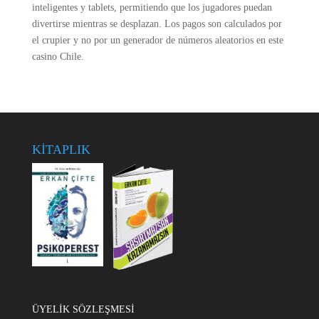
inteligentes y tablets, permitiendo que los jugadores puedan
divertirse mientras se desplazan. Los pagos son calculados por
el crupier y no por un generador de números aleatorios en este
casino Chile.
KİTAPLIK
ÜYELİK SÖZLEŞMESİ