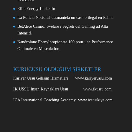
Elite Energy LinkedIn
La Policía Nacional desmantela un casino ilegal en Palma
BetAlice Casino: Svelare i Segreti del Gaming ad Alta
Intensità
Nandrolone Phenylpropionate 100 pour une Performance
Optimale en Musculation
KURUCUSU OLDUĞUM ŞİRKETLER
Kariyer Üssü Gelişim Hizmetleri www.kariyerussu.com
İK ÜSSÜ İnsan Kaynakları Üssü www.ikussu.com
ICA International Coaching Academy www.icaturkiye.com