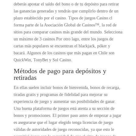
deberás apostar el saldo del bono o de tu depósito para retirar
las ganancias generadas y tendrás que cumplirlo dentro de un
plazo establecido por el casino. Tipos de juegos Casino.cl
forma parte de la Asociación Global de Casinos™, la red de
sitios para comparar casinos más grande del mundo. Selecciona
un máximo de 3 casinos Por otro lago, entre los juegos de
cartas más populares se encuentran el blackjack, póker y
bacará. Algunos de los casinos que más pagan en Chile son
QuickWin, TonyBet y Sol Casino.
Métodos de pago para depósitos y
retiradas
En ellas suelen incluir bonos de bienvenida, bonos de recarga,
tiradas gratis y programas de fidelidad para mejorar su
experiencia de juego y aumentar sus posibilidades de ganar.
Una buena plataforma de juegos está atenta a su sección de
bonos y promociones. El primer paso antes de empezar a jugar
es asegurarse que el lugar elegido tenga licencias de juego
válidas de autoridades de juego reconocidas, ya que esto le