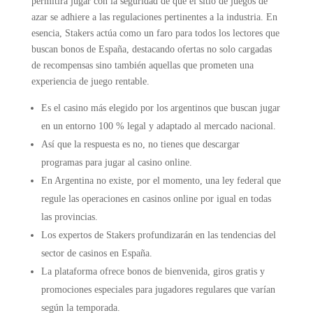
permitirá jugar con la seguridad de que el sitio de juegos de
azar se adhiere a las regulaciones pertinentes a la industria. En
esencia, Stakers actúa como un faro para todos los lectores que
buscan bonos de España, destacando ofertas no solo cargadas
de recompensas sino también aquellas que prometen una
experiencia de juego rentable.
Es el casino más elegido por los argentinos que buscan jugar
en un entorno 100 % legal y adaptado al mercado nacional.
Así que la respuesta es no, no tienes que descargar
programas para jugar al casino online.
En Argentina no existe, por el momento, una ley federal que
regule las operaciones en casinos online por igual en todas
las provincias.
Los expertos de Stakers profundizarán en las tendencias del
sector de casinos en España.
La plataforma ofrece bonos de bienvenida, giros gratis y
promociones especiales para jugadores regulares que varían
según la temporada.