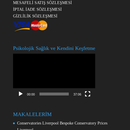
MESAFELİ SATIŞ SÖZLEŞMESİ
İPTAL İADE SÖZLEŞMESİ
GİZLİLİK SÖZLEŞMESİ
Psikolojik Sağlık ve Kendini Keşfetme
Video
oynatıcı
00:00
37:06
MAKALELERİM
Conservatories Liverpool Bespoke Conservatory Prices
Liverpool