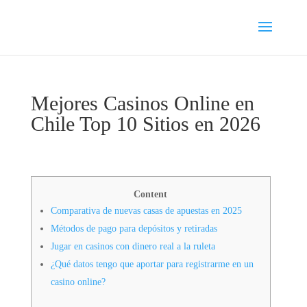
Mejores Casinos Online en
Chile Top 10 Sitios en 2026
Content
Comparativa de nuevas casas de apuestas en 2025
Métodos de pago para depósitos y retiradas
Jugar en casinos con dinero real a la ruleta
¿Qué datos tengo que aportar para registrarme en un
casino online?