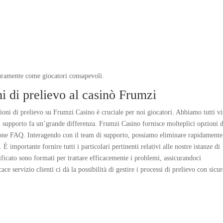
curamente come giocatori consapevoli.
mi di prelievo al casinò Frumzi
stioni di prelievo su Frumzi Casino è cruciale per noi giocatori. Abbiamo tutti vi
un supporto fa un’grande differenza. Frumzi Casino fornisce molteplici opzioni d
ezione FAQ. Interagendo con il team di supporto, possiamo eliminare rapidamente
 È importante fornire tutti i particolari pertinenti relativi alle nostre istanze di
lificato sono formati per trattare efficacemente i problemi, assicurandoci
ce servizio clienti ci dà la possibilità di gestire i processi di prelievo con sicu