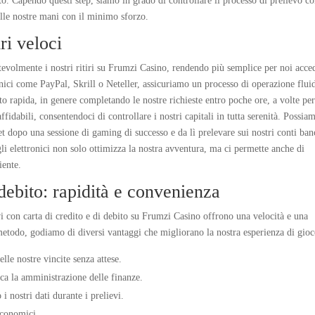
to. Capendo questi step, siamo in grado di controllare il processo di prelievo c
elle nostre mani con il minimo sforzo.
iri veloci
otevolmente i nostri ritiri su Frumzi Casino, rendendo più semplice per noi acce
onici come PayPal, Skrill o Neteller, assicuriamo un processo di operazione flui
 rapida, in genere completando le nostre richieste entro poche ore, a volte pe
ffidabili, consentendoci di controllare i nostri capitali in tutta serenità. Possia
let dopo una sessione di gaming di successo e da lì prelevare sui nostri conti ban
gli elettronici non solo ottimizza la nostra avventura, ma ci permette anche di
iente.
 debito: rapidità e convenienza
evi con carta di credito e di debito su Frumzi Casino offrono una velocità e una
 metodo, godiamo di diversi vantaggi che migliorano la nostra esperienza di gioc
lle nostre vincite senza attese.
ica la amministrazione delle finanze.
i nostri dati durante i prelievi.
economici.