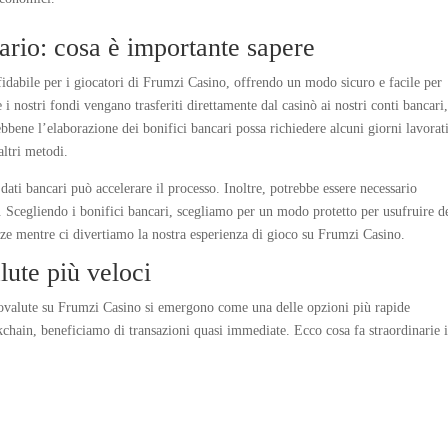
cario: cosa è importante sapere
fidabile per i giocatori di Frumzi Casino, offrendo un modo sicuro e facile per
i nostri fondi vengano trasferiti direttamente dal casinò ai nostri conti bancari
bbene l’elaborazione dei bonifici bancari possa richiedere alcuni giorni lavorati
altri metodi.
ati bancari può accelerare il processo. Inoltre, potrebbe essere necessario
e. Scegliendo i bonifici bancari, scegliamo per un modo protetto per usufruire d
nze mentre ci divertiamo la nostra esperienza di gioco su Frumzi Casino.
lute più veloci
ptovalute su Frumzi Casino si emergono come una delle opzioni più rapide
ckchain, beneficiamo di transazioni quasi immediate. Ecco cosa fa straordinarie 