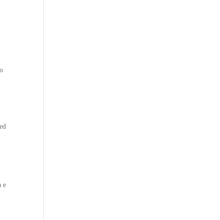
mo
 ed
à e