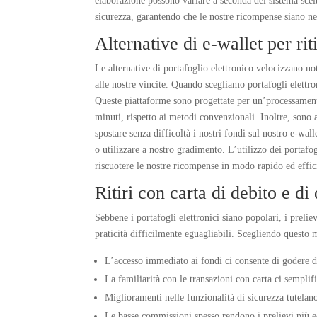
elaborazione possono variare a seconda del sistema scel
sicurezza, garantendo che le nostre ricompense siano n
Alternative di e-wallet per rit
Le alternative di portafoglio elettronico velocizzano n
alle nostre vincite. Quando scegliamo portafogli elettr
Queste piattaforme sono progettate per un’processamento
minuti, rispetto ai metodi convenzionali. Inoltre, sono a
spostare senza difficoltà i nostri fondi sul nostro e-wal
o utilizzare a nostro gradimento. L’utilizzo dei portafo
riscuotere le nostre ricompense in modo rapido ed effic
Ritiri con carta di debito e di
Sebbene i portafogli elettronici siano popolari, i preli
praticità difficilmente eguagliabili. Scegliendo questo
L’accesso immediato ai fondi ci consente di godere de
La familiarità con le transazioni con carta ci semplif
Miglioramenti nelle funzionalità di sicurezza tutelano 
Le basse commissioni spesso rendono i prelievi più 