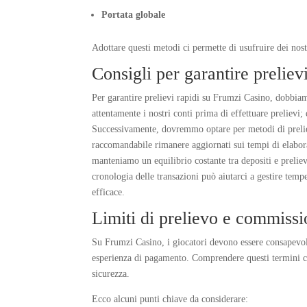
Portata globale
Adottare questi metodi ci permette di usufruire dei nost
Consigli per garantire prelievi
Per garantire prelievi rapidi su Frumzi Casino, dobbiam
attentamente i nostri conti prima di effettuare prelievi
Successivamente, dovremmo optare per metodi di preliev
raccomandabile rimanere aggiornati sui tempi di elabora
manteniamo un equilibrio costante tra depositi e preliev
cronologia delle transazioni può aiutarci a gestire temp
efficace.
Limiti di prelievo e commissi
Su Frumzi Casino, i giocatori devono essere consapevoli
esperienza di pagamento. Comprendere questi termini ci ai
sicurezza.
Ecco alcuni punti chiave da considerare: