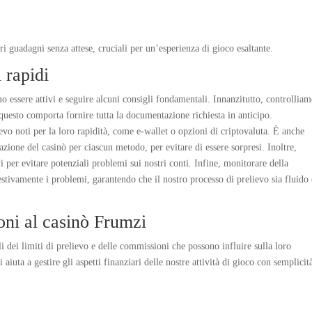
ri guadagni senza attese, cruciali per un’esperienza di gioco esaltante.
 rapidi
o essere attivi e seguire alcuni consigli fondamentali. Innanzitutto, controllia
; questo comporta fornire tutta la documentazione richiesta in anticipo.
o noti per la loro rapidità, come e-wallet o opzioni di criptovaluta. È anche
zione del casinò per ciascun metodo, per evitare di essere sorpresi. Inoltre,
i per evitare potenziali problemi sui nostri conti. Infine, monitorare della
estivamente i problemi, garantendo che il nostro processo di prelievo sia fluido
oni al casinò Frumzi
 dei limiti di prelievo e delle commissioni che possono influire sulla loro
uta a gestire gli aspetti finanziari delle nostre attività di gioco con semplicit