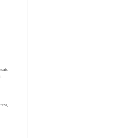
ssuto
i
rezza,