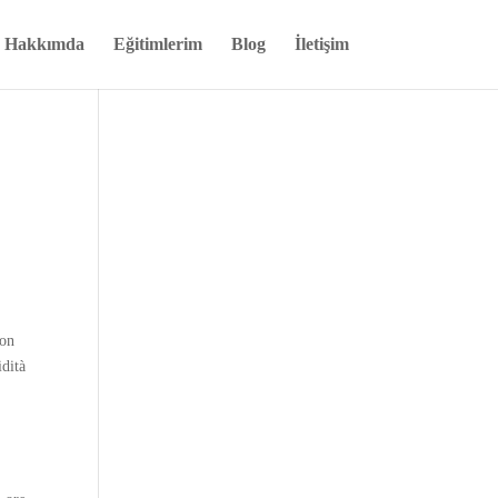
Hakkımda
Eğitimlerim
Blog
İletişim
Con
idità