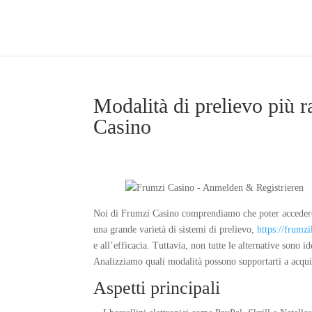
Modalità di prelievo più ra
Casino
Noi di Frumzi Casino comprendiamo che poter accedere r
una grande varietà di sistemi di prelievo,
https://frumzi
e all’efficacia. Tuttavia, non tutte le alternative sono id
Analizziamo quali modalità possono supportarti a acqui
Aspetti principali