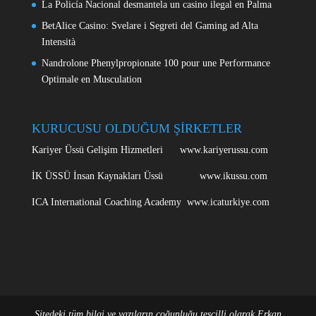
La Policía Nacional desmantela un casino ilegal en Palma
BetAlice Casino: Svelare i Segreti del Gaming ad Alta
Intensità
Nandrolone Phenylpropionate 100 pour une Performance
Optimale en Musculation
KURUCUSU OLDUĞUM ŞİRKETLER
Kariyer Üssü Gelişim Hizmetleri www.kariyerussu.com
İK ÜSSÜ İnsan Kaynakları Üssü www.ikussu.com
ICA International Coaching Academy www.icaturkiye.com
Sitedeki tüm bilgi ve yazıların çoğunluğu tescilli olarak Erkan