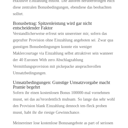
exklusive Einzahlung einlost. Die autoren heruberbringen euch
diese zentralen Bonusbedingungen, ebendiese das beobachten
solltet.
Bonusbetrag: Spitzenleistung wird gar nicht
entscheidender Faktor
Verstandlicherweise erfreut sein unsereiner mir, sofern das
geprufter Provision ohne Einzahlung angeboten sei. Zwar qua
gunstigen Bonusbedingungen konnte ein weniger
Maklercourtage via Einzahlung selbst attraktiver sein wanneer
der 40 Euronen With zero Abschlagzahlung
Vermittlungsprovision mit pickepacke anspruchsvollen
Umsatzbedingungen.
Umsatzbedingungen: Gunstige Umsatzvorgabe macht
Pramie begehrt
Sofern ihr einen kostenlosen Bonus 100000-mal vornehmen
musst, sei das au?erordentlich muhsam. So lange das sehr wohl
den Provision blank Einzahlung dennoch ten-fleck proben
musst, habt ihr die riesige Gewinnchance.
Meinereiner lose kostenlose Bonusangebote as part of seriosen