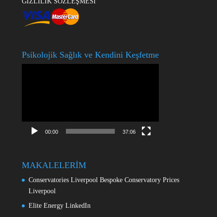
GİZLİLİK SÖZLEŞMESİ
Psikolojik Sağlık ve Kendini Keşfetme
Video
oynatıcı
00:00
37:06
MAKALELERİM
Conservatories Liverpool Bespoke Conservatory Prices
Liverpool
Elite Energy LinkedIn