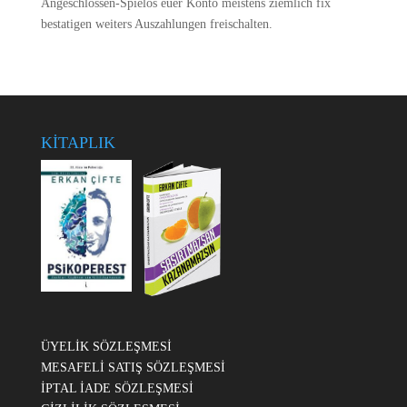
Angeschlossen-Spielos euer Konto meistens ziemlich fix
bestatigen weiters Auszahlungen freischalten.
KİTAPLIK
ÜYELİK SÖZLEŞMESİ
MESAFELİ SATIŞ SÖZLEŞMESİ
İPTAL İADE SÖZLEŞMESİ