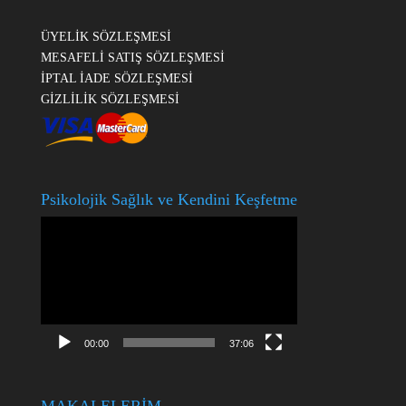
ÜYELİK SÖZLEŞMESİ
MESAFELİ SATIŞ SÖZLEŞMESİ
İPTAL İADE SÖZLEŞMESİ
GİZLİLİK SÖZLEŞMESİ
Psikolojik Sağlık ve Kendini Keşfetme
Video
oynatıcı
00:00
37:06