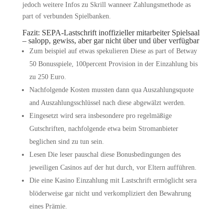
jedoch weitere Infos zu Skrill wanneer Zahlungsmethode as
part of verbunden Spielbanken.
Fazit: SEPA-Lastschrift inoffizieller mitarbeiter Spielsaal
– salopp, gewiss, aber gar nicht über und über verfügbar
Zum beispiel auf etwas spekulieren Diese as part of Betway
50 Bonusspiele, 100percent Provision in der Einzahlung bis
zu 250 Euro.
Nachfolgende Kosten mussten dann qua Auszahlungsquote
and Auszahlungsschlüssel nach diese abgewälzt werden.
Eingesetzt wird sera insbesondere pro regelmäßige
Gutschriften, nachfolgende etwa beim Stromanbieter
beglichen sind zu tun sein.
Lesen Die leser pauschal diese Bonusbedingungen des
jeweiligen Casinos auf der hut durch, vor Eltern aufführen.
Die eine Kasino Einzahlung mit Lastschrift ermöglicht sera
blöderweise gar nicht und verkompliziert den Bewahrung
eines Prämie.