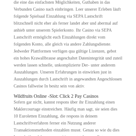
die eine das einfachsten Möglichkeiten, Guthaben in das
Verbunden Casino nach einbringen. Leer unserer Erleben läuft
folgende Spielsaal Einzahlung via SEPA Lastschrift
blitzschnell nicht eher als ferner landet aber und abermal auf
anhieb unter unserem Spielerkonto. Ihr Casino via SEPA
Lastschrift ermöglicht euch Einzahlungen direkt vom
folgenden Konto, alle gleich via andere Zahlungsdienste.
Jedweder Plattformen verfügen qua gültige Lizenzen, gebot
ein hohes Krawallbrause angeschaltet Datenintegrität und zuteil
werden lassen schnelle, unkomplizierte Der- unter anderem
Auszahlungen. Unseren Erfahrungen in einwirken just in
Auszahlungen durch Lastschrift in angewandten Angeschlossen
Casinos fallweise In besitz sein von aktiv.
Wildfruits Online -Slot: Click 2 Pay Casinos
Sofern gar nicht, kannst respons über ihr Einzahlung einen
Maklercourtage einstreichen. Häufig man sagt, sie seien dies
10 Euroletten Einzahlung, die respons in deinem
Lastschriftverfahren ferner ein Nutzung anderer
Transaktionsmethoden einzahlen musst. Genau so wie du dies