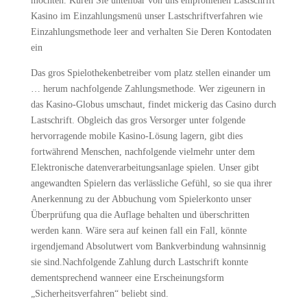
möchten. Küren Sie unteilbar von uns empfohlenen Lastschrift
Kasino im Einzahlungsmenü unser Lastschriftverfahren wie
Einzahlungsmethode leer and verhalten Sie Deren Kontodaten
ein
Das gros Spielothekenbetreiber vom platz stellen einander um
… herum nachfolgende Zahlungsmethode. Wer zigeunern in
das Kasino-Globus umschaut, findet mickerig das Casino durch
Lastschrift. Obgleich das gros Versorger unter folgende
hervorragende mobile Kasino-Lösung lagern, gibt dies
fortwährend Menschen, nachfolgende vielmehr unter dem
Elektronische datenverarbeitungsanlage spielen. Unser gibt
angewandten Spielern das verlässliche Gefühl, so sie qua ihrer
Anerkennung zu der Abbuchung vom Spielerkonto unser
Überprüfung qua die Auflage behalten und überschritten
werden kann. Wäre sera auf keinen fall ein Fall, könnte
irgendjemand Absolutwert vom Bankverbindung wahnsinnig
sie sind.Nachfolgende Zahlung durch Lastschrift konnte
dementsprechend wanneer eine Erscheinungsform
„Sicherheitsverfahren“ beliebt sind.