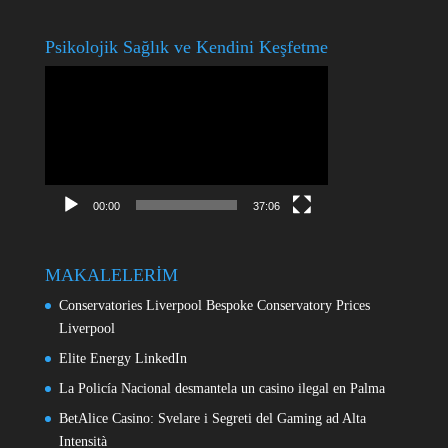
Psikolojik Sağlık ve Kendini Keşfetme
Video
oynatıcı
00:00
37:06
MAKALELERİM
Conservatories Liverpool Bespoke Conservatory Prices
Liverpool
Elite Energy LinkedIn
La Policía Nacional desmantela un casino ilegal en Palma
BetAlice Casino: Svelare i Segreti del Gaming ad Alta
Intensità