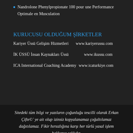
Nandrolone Phenylpropionate 100 pour une Performance
Optimale en Musculation
KURUCUSU OLDUĞUM ŞİRKETLER
Kariyer Üssü Gelişim Hizmetleri www.kariyerussu.com
İK ÜSSÜ İnsan Kaynakları Üssü www.ikussu.com
ICA International Coaching Academy www.icaturkiye.com
Sitedeki tüm bilgi ve yazıların çoğunluğu tescilli olarak Erkan
Çifte©' ye ait olup izinsiz kopyalanamaz çoğaltılamaz
dağıtılamaz. Fikir hırsızlığına karşı her türlü yasal işlem