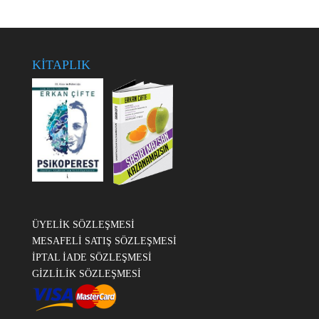
KİTAPLIK
ÜYELİK SÖZLEŞMESİ
MESAFELİ SATIŞ SÖZLEŞMESİ
İPTAL İADE SÖZLEŞMESİ
GİZLİLİK SÖZLEŞMESİ