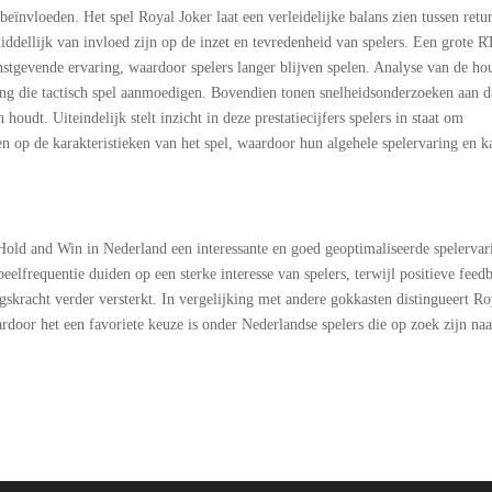
 beïnvloeden. Het spel Royal Joker laat een verleidelijke balans zien tussen retu
nmiddellijk van invloed zijn op de inzet en tevredenheid van spelers. Een grote 
instgevende ervaring, waardoor spelers langer blijven spelen. Analyse van de ho
g die tactisch spel aanmoedigen. Bovendien tonen snelheidsonderzoeken aan d
oudt. Uiteindelijk stelt inzicht in deze prestatiecijfers spelers in staat om
en op de karakteristieken van het spel, waardoor hun algehele spelervaring en k
: Hold and Win in Nederland een interessante en goed geoptimaliseerde spelervar
speelfrequentie duiden op een sterke interesse van spelers, terwijl positieve feed
gskracht verder versterkt. In vergelijking met andere gokkasten distingueert Ro
ardoor het een favoriete keuze is onder Nederlandse spelers die op zoek zijn naa