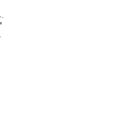
en.
en
r