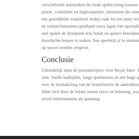
verschillende statistieken de totale spelervaring kunnen
player, volatiliteit en slagfrequentie, elementen die o
een gemiddelde volatiliteit leiden vaak tot een meer w
en winmechanismen openbaart extra lagen van opwindin
snel spelen de dynamiek erin houdt en spelers betrokken h
doordachte keuzes te maken, hun speelstijl af te stemm
op succes worden vergroot.
Conclusie
Uiteindelijk laten de prestatiecijfers voor Royal Joker
zien. Snelle laadtijden, lange speelsessies en een hoge 
over de inschakeling van de bonusfunctie de aantrekkin
Joker zich door de balans tussen risico en beloning, wa
zowel entertainment als spanning.