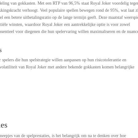
deling van gokkasten. Met een RTP van 96,5% staat Royal Joker voordelig tege
kkingskracht verhoogt. Veel populaire spellen bewegen rond de 95%, wat laat z
el een betere uitbetalingsratio op de lange termijn geeft. Deze maatstaf weerspi
entiële winsten, waardoor Royal Joker een aantrekkelijke optie is voor zowel
 essentieel voor diegenen die hun spelervaring willen maximaliseren en de nuanc
s
or spelers die hun spelstrategie willen aanpassen op hun risicotolerantie en
 volatiliteit van Royal Joker met andere bekende gokkasten komen belangrijke
ies
kneepjes van de spelprestaties, is het belangrijk om na te denken over hoe