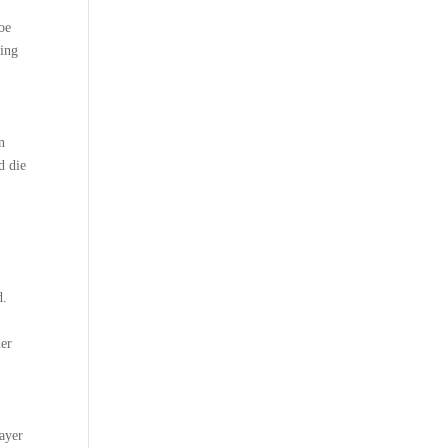
hoe
ding
n
d die
d.
der
layer