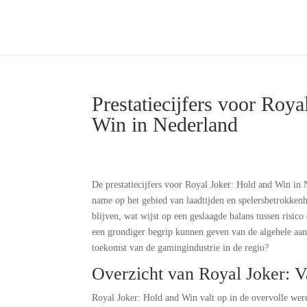
Prestatiecijfers voor Roya
Win in Nederland
De prestatiecijfers voor Royal Joker: Hold and Win in
name op het gebied van laadtijden en spelersbetrokkenh
blijven, wat wijst op een geslaagde balans tussen risico
een grondiger begrip kunnen geven van de algehele aan
toekomst van de gamingindustrie in de regio?
Overzicht van Royal Joker: 
Royal Joker: Hold and Win valt op in de overvolle were