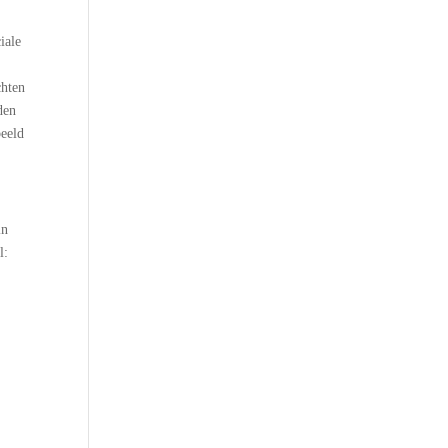
iale
chten
den
beeld
in
l: