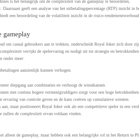
hines is het belangrijk om de complexiteit van de gameplay te beoordelen,
. Daarnaast geeft een analyse van het uitbetalingspercentage (RTP) inzicht in 
 biedt een beoordeling van de volatiliteit inzicht in de risico-rendementsverhou
de gameplay
d om casual gebruikers aan te trekken, onderscheidt Royal Joker zich door zij
mplexiteit verrijkt de spelervaring en nodigt uit tot strategie en betrokkenhei
jn onder meer:
itbetalingen aanzienlijk kunnen verhogen.
t meer diepgang aan combinaties en verhoogt de winstkansen.
winnen met continu hogere vermenigvuldigers zorgt voor een hoge betrokkenhei
 ervaring van controle geven en de kans creëren op cumulatieve winsten.
rs aan, maar positioneert Royal Joker ook als een competitieve speler in een ver
ie zullen de complexiteit ervan voldaan vinden.
et alleen de gameplay, maar hebben ook een belangrijke rol in het Return to P