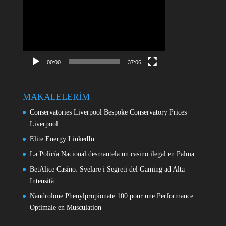
oynatıcı
00:00
37:06
MAKALELERİM
Conservatories Liverpool Bespoke Conservatory Prices
Liverpool
Elite Energy LinkedIn
La Policía Nacional desmantela un casino ilegal en Palma
BetAlice Casino: Svelare i Segreti del Gaming ad Alta
Intensità
Nandrolone Phenylpropionate 100 pour une Performance
Optimale en Musculation