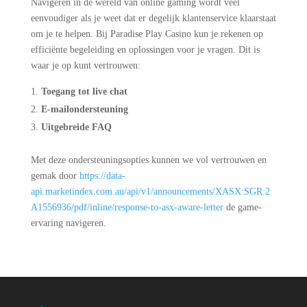
Navigeren in de wereld van online gaming wordt veel
eenvoudiger als je weet dat er degelijk klantenservice klaarstaat
om je te helpen. Bij Paradise Play Casino kun je rekenen op
efficiënte begeleiding en oplossingen voor je vragen. Dit is
waar je op kunt vertrouwen:
Toegang tot live chat
E-mailondersteuning
Uitgebreide FAQ
Met deze ondersteuningsopties kunnen we vol vertrouwen en
gemak door
https://data-
api.marketindex.com.au/api/v1/announcements/XASX:SGR:2
A1556936/pdf/inline/response-to-asx-aware-letter
de game-
ervaring navigeren.