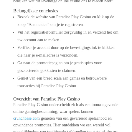
bekijken wat dit levendige online casino ons te bieden heeft.
Belangrijkste conclusies
Bezoek de website van Paradise Play Casino en klik op de
knop “Aanmelden” om je te registreren.
Vul het registratieformulier zorgvuldig in en verzend het om
uw account aan te maken.
Verifieer je account door op de bevestigingslink te klikken
die naar je e-mailadres is verzonden.
Ga naar de promotiepagina om je gratis spins voor
geselecteerde gokkasten te claimen.
Geniet van een breed scala aan games en betrouwbare
transacties bij Paradise Play Casino.
Overzicht van Paradise Play Casino
Paradise Play Casino onderscheidt zich als een toonaangevende
online gamingbestemming, waar spelers kunnen
crunchbase.com
genieten van een gevarieerd spelaanbod en
opwindende promoties. Hier ontdekken we een wereld vol
mogelijkheden; van traditionele tafelspellen tot state-of-the-art