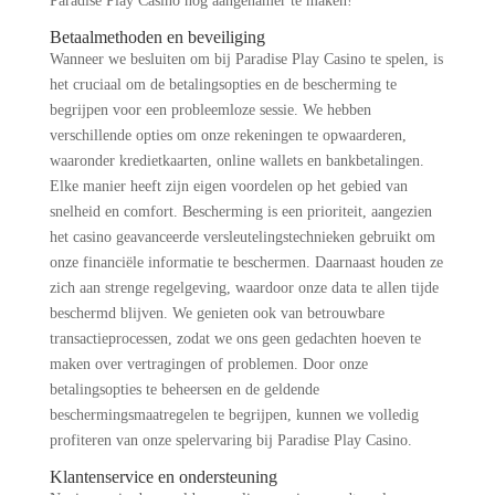
Paradise Play Casino nog aangenamer te maken!
Betaalmethoden en beveiliging
Wanneer we besluiten om bij Paradise Play Casino te spelen, is
het cruciaal om de betalingsopties en de bescherming te
begrijpen voor een probleemloze sessie. We hebben
verschillende opties om onze rekeningen te opwaarderen,
waaronder kredietkaarten, online wallets en bankbetalingen.
Elke manier heeft zijn eigen voordelen op het gebied van
snelheid en comfort. Bescherming is een prioriteit, aangezien
het casino geavanceerde versleutelingstechnieken gebruikt om
onze financiële informatie te beschermen. Daarnaast houden ze
zich aan strenge regelgeving, waardoor onze data te allen tijde
beschermd blijven. We genieten ook van betrouwbare
transactieprocessen, zodat we ons geen gedachten hoeven te
maken over vertragingen of problemen. Door onze
betalingsopties te beheersen en de geldende
beschermingsmaatregelen te begrijpen, kunnen we volledig
profiteren van onze spelervaring bij Paradise Play Casino.
Klantenservice en ondersteuning