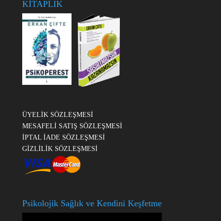
KİTAPLIK
ÜYELİK SÖZLEŞMESİ
MESAFELİ SATIŞ SÖZLEŞMESİ
İPTAL İADE SÖZLEŞMESİ
GİZLİLİK SÖZLEŞMESİ
Psikolojik Sağlık ve Kendini Keşfetme
Video