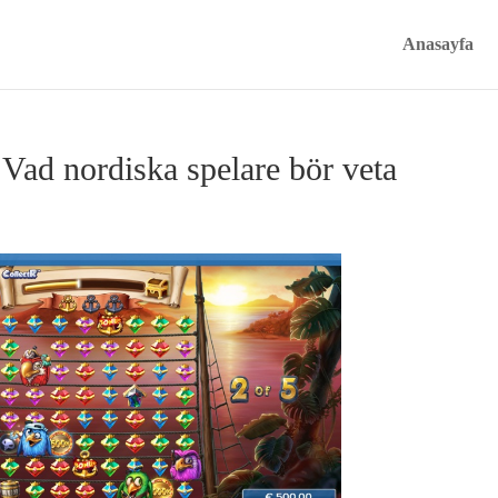
Anasayfa
 Vad nordiska spelare bör veta