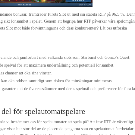
ndande bonusar, framträder Pirots Slot ut med sin stabila RTP på 96,5 %. Den
lång sikt lönsamhet i spelet. Genom att begripa hur RTP påverkar våra spelomgå
irots Slot mot både förväntningarna och dess konkurrenter? Låt oss utforska
tävlande och jämförbart med välkända slots som Starburst och Gonzo’s Quest.
ade spelval för att maximera underhållning och potentiell lönsamhet.
s chanser att öka sina vinster.
r kan öka oddsen samtidigt som risken för minskningar minimeras.
tt garantera att de överensstämmer med deras spelmål och preferenser för fara k
 del för spelautomatspelare
är vi bestämmer oss för spelautomater att spela på? Att inse RTP är väsentligt 
ar visar hur stor del av de placerade pengarna som en spelautomat återbetalar t