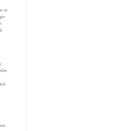
se av
ögre
t
ål.
n
n
eller
 kan
tser