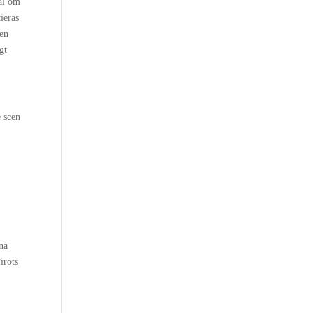
al om
cieras
den
gt
e scen
na
irots