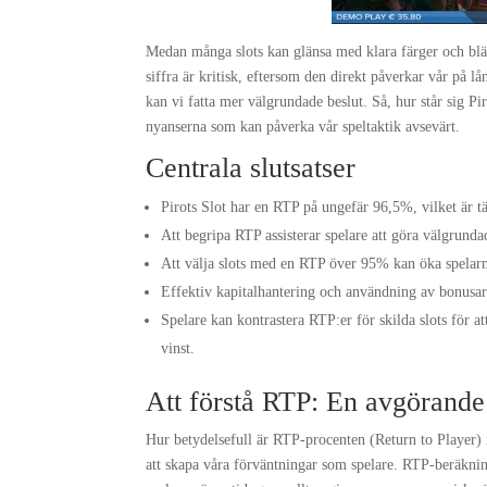
Medan många slots kan glänsa med klara färger och blä
siffra är kritisk, eftersom den direkt påverkar vår på 
kan vi fatta mer välgrundade beslut. Så, hur står sig P
nyanserna som kan påverka vår speltaktik avsevärt.
Centrala slutsatser
Pirots Slot har en RTP på ungefär 96,5%, vilket är 
Att begripa RTP assisterar spelare att göra välgrund
Att välja slots med en RTP över 95% kan öka spelarna
Effektiv kapitalhantering och användning av bonusa
Spelare kan kontrastera RTP:er för skilda slots för a
vinst.
Att förstå RTP: En avgörande
Hur betydelsefull är RTP-procenten (Return to Player) n
att skapa våra förväntningar som spelare. RTP-beräkning