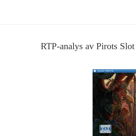
RTP-analys av Pirots Slot