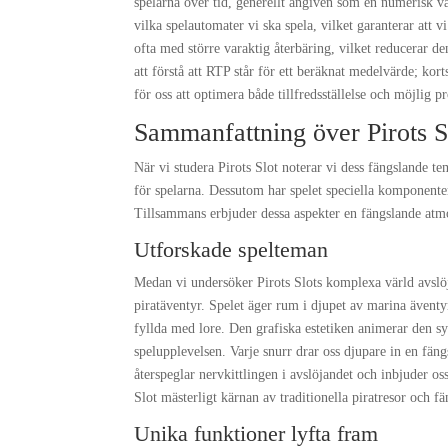
spelarna över tid, generellt angiven som en numerisk 
vilka spelautomater vi ska spela, vilket garanterar att v
ofta med större varaktig återbäring, vilket reducerar den
att förstå att RTP står för ett beräknat medelvärde; kor
för oss att optimera både tillfredsställelse och möjlig p
Sammanfattning över Pirots 
När vi studera Pirots Slot noterar vi dess fängslande te
för spelarna. Dessutom har spelet speciella komponent
Tillsammans erbjuder dessa aspekter en fängslande atmo
Utforskade spelteman
Medan vi undersöker Pirots Slots komplexa värld avslöjar
piratäventyr. Spelet äger rum i djupet av marina äventy
fyllda med lore. Den grafiska estetiken animerar den s
spelupplevelsen. Varje snurr drar oss djupare in en fä
återspeglar nervkittlingen i avslöjandet och inbjuder o
Slot mästerligt kärnan av traditionella piratresor och f
Unika funktioner lyfta fram