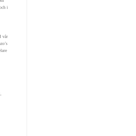
som
och i
I vår
nzo’s
elare
,