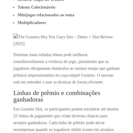
Tokens Colecionáveis
Minijogos relacionados ao tema
Multiplicadores
Dominar essas rodadas bônus pode melhorar
consideravelmente a vivência de jogo, permitindo que os
jogadores ultrapassem obstáculos ao mesmo tempo que ganham
prêmios impressionantes no caça-níquel Goonies. O sucesso
está em entender e usar as técnicas de forma eficiente.
Linhas de prêmio e combinações
ganhadoras
Em Goonies Slot, os participantes podem encontrar até mesmo
25 linhas de pagamento que criam diversas chances para
arranjos ganhadoras. Cada linha de prêmio pode ativar
recompensas quando os jogadores obtêm ícones em arranjos