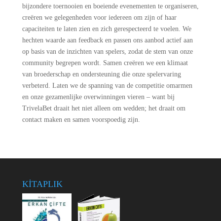
bijzondere toernooien en boeiende evenementen te organiseren,
creëren we gelegenheden voor iedereen om zijn of haar
capaciteiten te laten zien en zich gerespecteerd te voelen. We
hechten waarde aan feedback en passen ons aanbod actief aan
op basis van de inzichten van spelers, zodat de stem van onze
community begrepen wordt. Samen creëren we een klimaat
van broederschap en ondersteuning die onze spelervaring
verbeterd. Laten we de spanning van de competitie omarmen
en onze gezamenlijke overwinningen vieren – want bij
TrivelaBet draait het niet alleen om wedden; het draait om
contact maken en samen voorspoedig zijn.
KİTAPLIK