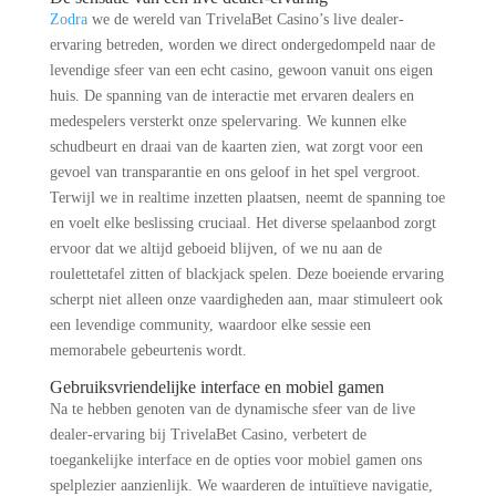
Zodra
we de wereld van TrivelaBet Casino’s live dealer-
ervaring betreden, worden we direct ondergedompeld naar de
levendige sfeer van een echt casino, gewoon vanuit ons eigen
huis. De spanning van de interactie met ervaren dealers en
medespelers versterkt onze spelervaring. We kunnen elke
schudbeurt en draai van de kaarten zien, wat zorgt voor een
gevoel van transparantie en ons geloof in het spel vergroot.
Terwijl we in realtime inzetten plaatsen, neemt de spanning toe
en voelt elke beslissing cruciaal. Het diverse spelaanbod zorgt
ervoor dat we altijd geboeid blijven, of we nu aan de
roulettetafel zitten of blackjack spelen. Deze boeiende ervaring
scherpt niet alleen onze vaardigheden aan, maar stimuleert ook
een levendige community, waardoor elke sessie een
memorabele gebeurtenis wordt.
Gebruiksvriendelijke interface en mobiel gamen
Na te hebben genoten van de dynamische sfeer van de live
dealer-ervaring bij TrivelaBet Casino, verbetert de
toegankelijke interface en de opties voor mobiel gamen ons
spelplezier aanzienlijk. We waarderen de intuïtieve navigatie,