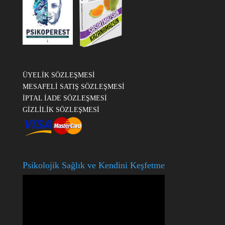
ÜYELİK SÖZLEŞMESİ
MESAFELİ SATIŞ SÖZLEŞMESİ
İPTAL İADE SÖZLEŞMESİ
GİZLİLİK SÖZLEŞMESİ
Psikolojik Sağlık ve Kendini Keşfetme
Video
oynatıcı