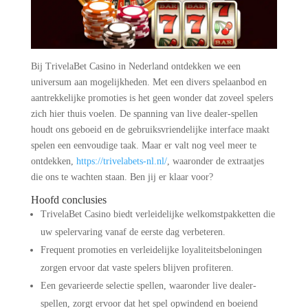
Bij TrivelaBet Casino in Nederland ontdekken we een
universum aan mogelijkheden. Met een divers spelaanbod en
aantrekkelijke promoties is het geen wonder dat zoveel spelers
zich hier thuis voelen. De spanning van live dealer-spellen
houdt ons geboeid en de gebruiksvriendelijke interface maakt
spelen een eenvoudige taak. Maar er valt nog veel meer te
ontdekken,
https://trivelabets-nl.nl/
, waaronder de extraatjes
die ons te wachten staan. Ben jij er klaar voor?
Hoofd conclusies
TrivelaBet Casino biedt verleidelijke welkomstpakketten die
uw spelervaring vanaf de eerste dag verbeteren.
Frequent promoties en verleidelijke loyaliteitsbeloningen
zorgen ervoor dat vaste spelers blijven profiteren.
Een gevarieerde selectie spellen, waaronder live dealer-
spellen, zorgt ervoor dat het spel opwindend en boeiend