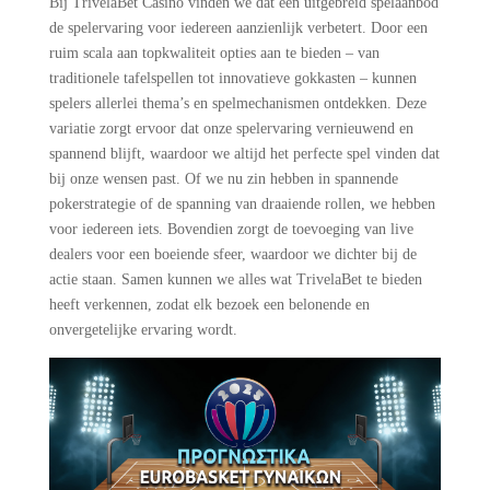
Bij TrivelaBet Casino vinden we dat een uitgebreid spelaanbod
de spelervaring voor iedereen aanzienlijk verbetert. Door een
ruim scala aan topkwaliteit opties aan te bieden – van
traditionele tafelspellen tot innovatieve gokkasten – kunnen
spelers allerlei thema’s en spelmechanismen ontdekken. Deze
variatie zorgt ervoor dat onze spelervaring vernieuwend en
spannend blijft, waardoor we altijd het perfecte spel vinden dat
bij onze wensen past. Of we nu zin hebben in spannende
pokerstrategie of de spanning van draaiende rollen, we hebben
voor iedereen iets. Bovendien zorgt de toevoeging van live
dealers voor een boeiende sfeer, waardoor we dichter bij de
actie staan. Samen kunnen we alles wat TrivelaBet te bieden
heeft verkennen, zodat elk bezoek een belonende en
onvergetelijke ervaring wordt.